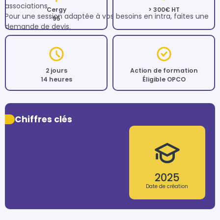
associations. 

Cergy
> 300€ HT
Pour une session adaptée à vos besoins en intra, faites une 
95
demande de devis.
2 jours
Action de formation
14 heures
Éligible OPCO
Chiffres clés
2025
Date de création