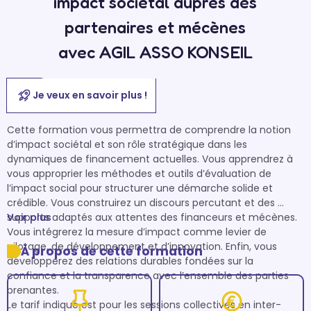
impact sociétal auprès des
partenaires et mécènes
avec AGIL ASSO KONSEIL
Je veux en savoir plus !
Cette formation vous permettra de comprendre la notion 
d’impact sociétal et son rôle stratégique dans les 
dynamiques de financement actuelles. Vous apprendrez à 
vous approprier les méthodes et outils d’évaluation de 
l’impact social pour structurer une démarche solide et 
crédible. Vous construirez un discours percutant et des 
supports adaptés aux attentes des financeurs et mécènes. 
Voir plus
Vous intégrerez la mesure d’impact comme levier de 
pilotage, de développement et d’innovation. Enfin, vous 
À propos de cette formation
développerez des relations durables fondées sur la 
confiance et la transparence avec l’ensemble des parties 
prenantes.

Le tarif indiqué est pour les sessions collectives en inter-