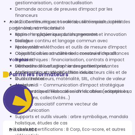
gestionnarisation, contractualisation
Demande accrue de preuves d’impact par les
financeurs
Jour 2 : Communiquer et valoriser son impact auprès des
Notions clés : impact sociétal, utilité sociale, intérêt
partenaires et mécènes
général, non-lucrativité
Approche systémique du changement et innovation
Matin – Impliquer ses parties prenantes
sociale
Dialogue continu et langage commun avec
Après-midi – Méthodes et outils de mesure d’impact
l’écosystème
Objectifs, cibles et utilité de la mesure d’impact
Coopération vs concurrence : construire des alliances
Voir plus
Enjeux éthiques : financiarisation, contrats à impact
durables
Démarche d’évaluation : ancrage territorial,
Méthodes de cartographie des parties prenantes
participation, stratégie, effets induits
Atelier pratique : identification des acteurs clés et de
Parmi les formateurs
Outils : indicateurs, matérialité, SRL, chaîne de valeur
leurs attentes
étendue
Après-midi – Communication d’impact stratégique
Atelier pratique : élaboration d’indicateurs adaptés à sa
Argumentaire différencié selon les cibles (entreprises,
structure
fondations, collectivités…)
Le projet associatif comme vecteur de
communication
Supports et outils visuels : arbre symbolique, mandala
holistique, études de cas
Labels et certifications : B Corp, Eco-score, et autres
Erik LAVARDE