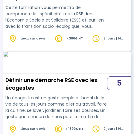
Cette formation vous permettra de
comprendre les spécificités de la RSE dans
l’Économie Sociale et Solidaire (ESS) et leur lien
avec la transition socio-écologique. Vous
maîtriserez les outils de mesure et d’évaluation
d’impact social et environnemental,
Lieux sur devis
> 300€ HT
2 jours | 14
heures
développerez une stratégie RSE alignée sur les
valeurs de l’ESS et les enjeux environnementaux
actuels, et renforcerez le dialogue avec les
parties prenantes pour co-construire des
démarches durables. Le tarif indiqué est pour les
sessions collec…
Définir une démarche RSE avec les
5
écogestes
Un écogeste est un geste simple et banal de la
vie de tous les jours comme aller au travail, faire
la cuisine, se laver, jardiner, faire ses courses, un
geste que chacun de nous peut faire afin de
diminuer la pollution et améliorer son
environnement. Plus largement, réaliser un
Lieux sur devis
> 1890€ HT
2 jours | 14
heures