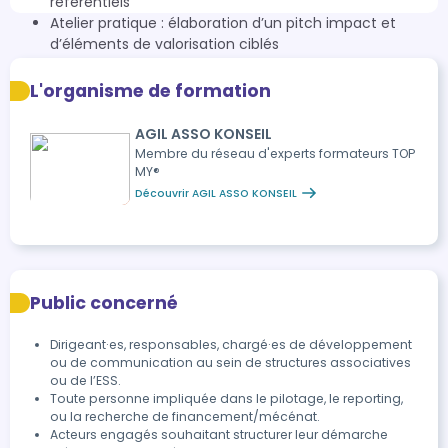
référentiels
Atelier pratique : élaboration d’un pitch impact et
d’éléments de valorisation ciblés
Clôture – Synthèse et plan d’action
Retour sur les acquis
L'organisme de formation
Élaboration d’un plan d’action individuel de
communication d’impact
AGIL ASSO KONSEIL
Échanges et perspectives de mise en œuvre
Membre du réseau d'experts formateurs TOP
MY®️
Découvrir AGIL ASSO KONSEIL
Public concerné
Dirigeant·es, responsables, chargé·es de développement
ou de communication au sein de structures associatives
ou de l’ESS.
Toute personne impliquée dans le pilotage, le reporting,
ou la recherche de financement/mécénat.
Acteurs engagés souhaitant structurer leur démarche