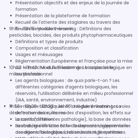
Présentation objectifs et des enjeux de la journée de
formation
Présentation de la plateforme de formation
Recueil de l'attente des stagiaires au travers des
9h15 - 10h15 : Module E-learning : Définitions des
feuilles de positionnement
pesticides, biocides, des produits phytopharmaceutiques
Définitions et types de produits
Composition et classification
Usages et mésusages
Réglementation Européenne et Française pour la mise
10h20 - 11h40 : Module E-learning : Le risque biologique en
sur le marché et l'utilisation des biocides et le
milieu professionnel
certibiocide
Les agents biologiques : de quoi parle-t-on ? Les
différentes catégories d’agents biologiques, les
réservoirs, l’utilisation délibérée en milieu professionnel
(IAA, santé, environnement, industrie)
11h50 – 12h30 - 13h30 – 14h30 : Module E-learning : La
Les risques biologiques et la réglementation Les voies
désinfection des surfaces
de transmission, les modes d’exposition, les effets sur
la santé (différentes pathologie), la base de données
La contamination
Baobab, la définition et le classement réglementaire
La stratégie de lutte Eviter la dispersion, supprimer les
des agents biologiques, les sources réglementaires.
conditions favorables, la désinfection, le système