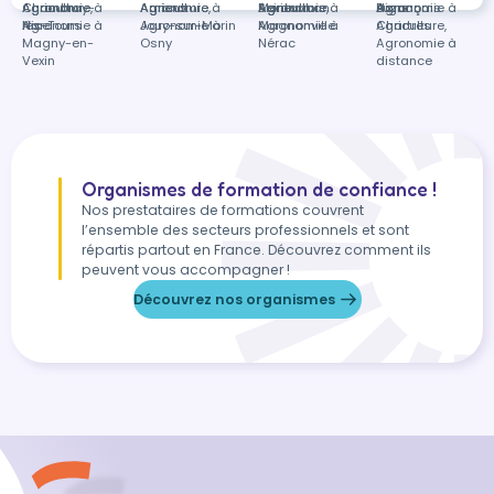
Chambray-
Agronomie à
Agriculture,
Amiens
Agronomie à
Agriculture,
Seine
Montauban
Agronomie à
Agriculture,
Aignan
Buzançais
Agronomie à
dans
lès-Tours
Nice
Agronomie à
Jouy-sur-Morin
Agronomie à
Magnanville
Agronomie à
Chartres
Agriculture,
Magny-en-
Osny
Nérac
Agronomie à
Vexin
distance
Organismes de formation de confiance !
Nos prestataires de formations couvrent
l’ensemble des secteurs professionnels et sont
répartis partout en France. Découvrez comment ils
peuvent vous accompagner !
Découvrez nos organismes