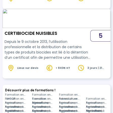
heures
CERTIBIOCIDE NUISIBLES
5
Depuis le 9 octobre 2013, l’utilisation
professionnelle et la distribution de certains
types de produits biocides est lié à la détention
d’un certificat afin de permettre une utilisation
plus sûre et plus efficace des produits.
Lieux sur devis
> 840€ HT
3 jours | 21
heures
Découvrir plus de formations !
Formation en
Formation en
Formation en
HACCP
Formation en
Transition
Formation en
Arboriculture
Formation en
Formation en
Agriculture,
Formation en
alimentaire
Agriculture,
Formation en
Agriculture,
Formation en
Agriculture,
Formation en
Agronomie à
Agriculture,
Formation en
Agronomie à
Agriculture,
Formation en
Agronomie à
Agriculture,
Formation en
Agronomie à
Agriculture,
Formation en
Vouillé
Agronomie à
Agriculture,
Formation en
Colmar
Agronomie à
Agriculture,
Formation en
Nogent-sur-
Agronomie à
Agriculture,
Formation en
Mont-Saint-
Agronomie à
Agriculture,
Formations