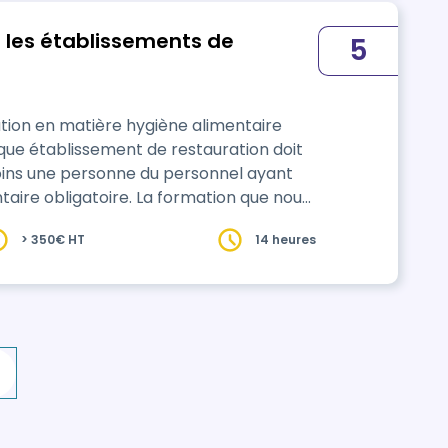
 les établissements de
5
ation en matière hygiène alimentaire
aque établissement de restauration doit
ins une personne du personnel ayant
aire obligatoire. La formation que nous
tiel réglementaire (arrêté du 5 octobre
> 350€ HT
14 heures
pprenant se verra remettre une
…