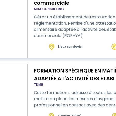
commerciale
MDA CONSULTING
Gérer un établissement de restauratio
réglementation. Remise d'une attestatio
alimentaire adaptée à l'activité des éta
commerciale (ROFHYA)
Lieux sur devis
FORMATION SPÉCIFIQUE EN MATIÈ
ADAPTÉE À L'ACTIVITÉ DES ÉTAB
TDMR
enfance petite enfance)
Cette formation s’adresse à toutes les
mettre en place les mesures d'hygiène e
professionnel en contact avec des denr
Grenoble (38)