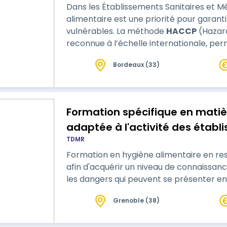
Dans les Établissements Sanitaires et M
alimentaire est une priorité pour garant
vulnérables. La méthode
HACCP
(Hazard
reconnue à l’échelle internationale, perm
les dangers liés à l’hygiène alimentaire. Cette formation vise à comprendre et à
Bordeaux (33)
appliquer les principes fondamentaux de
Formation spécifique en matière d'hyg
adaptée à l'activité des établ
TDMR
Formation en hygiène alimentaire en res
afin d'acquérir un niveau de connaissan
les dangers qui peuvent se présenter
Grenoble (38)