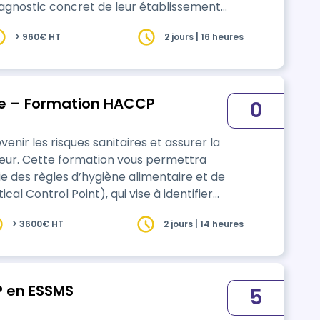
diagnostic concret de leur établissement.
rain : elle permet d’analyser les
> 960€ HT
2 jours | 16 heures
n-conformités et de construire ou
re – Formation HACCP
0
enir les risques sanitaires et assurer la
rmettra
 des règles d’hygiène alimentaire et de
cal Control Point), qui vise à identifier
r la sécurité des aliments. Grâce à une
> 3600€ HT
2 jours | 14 heures
ticipants apprendront à respecter les
 en ESSMS
5