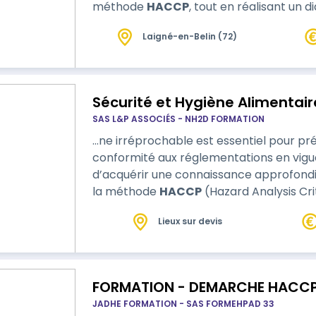
méthode
HACCP
, tout en réalisant un 
La formation est résolument orientée ter
Laigné-en-Belin (72)
pratiques existantes, d’identifier les no
d’améliorer un plan de maîtrise …
Sécurité et Hygiène Alimentai
SAS L&P ASSOCIÉS - NH2D FORMATION
…ne irréprochable est essentiel pour prév
conformité aux réglementations en vigueur. Cette formation vous pe
d’acquérir une connaissance approfondie
la méthode
HACCP
(Hazard Analysis Criti
et maîtriser les dangers pouvant affecte
Lieux sur devis
approche théorique et pratique, les par
exigences réglementaires,…
FORMATION - DEMARCHE HACCP
JADHE FORMATION - SAS FORMEHPAD 33