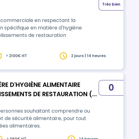
Très bien
n commerciale en respectant la
n spécifique en matière d'hygiène
blissements de restauration
> 2100€ HT
2 jours | 14 heures
RE D'HYGIÈNE ALIMENTAIRE
0
LISSEMENTS DE RESTAURATION (
 personnes souhaitant comprendre ou
t de sécurité alimentaire, pour tout
ées alimentaires.
> 390€ HT
14 heures