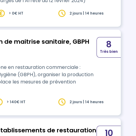
arges de l’Arrêté du 12 février 2024)
> 0€ HT
2 jours | 14 heures
 de maitrise sanitaire, GBPH
8
Très bien
iène en restauration commerciale :
’Hygiène (GBPH), organiser la production
place les mesures de prévention
> 140€ HT
2 jours | 14 heures
établissements de restauration
10