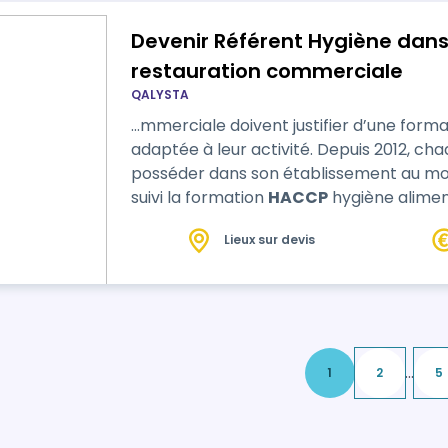
Devenir Référent Hygiène dans
restauration commerciale
QALYSTA
…mmerciale doivent justifier d’une form
adaptée à leur activité. Depuis 2012, ch
posséder dans son établissement au mo
suivi la formation
HACCP
hygiène aliment
vous proposons est conforme au référen
Lieux sur devis
2011). Au terme de cette formation, l'a
attestation qui fera de lui le « référent h
...
1
2
5