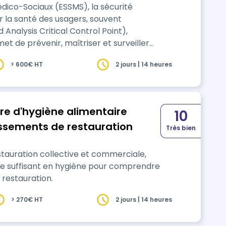
édico-Sociaux (ESSMS), la sécurité
ir la santé des usagers, souvent
 Analysis Critical Control Point),
et de prévenir, maîtriser et surveiller
> 600€ HT
2 jours | 14 heures
 l…
iène alimentaire
10
issements de restauration
Très bien
tauration collective et commerciale,
ce suffisant en hygiène pour comprendre
 en restauration.
> 270€ HT
2 jours | 14 heures