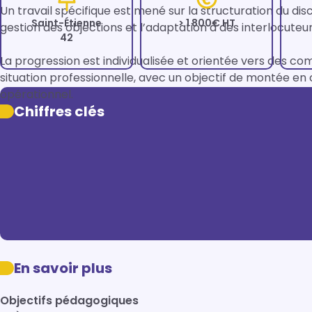
Un travail spécifique est mené sur la structuration du dis
Saint-Étienne
> 1 800€ HT
gestion des objections et l’adaptation à des interlocuteur
42
La progression est individualisée et orientée vers des c
situation professionnelle, avec un objectif de montée en
opérationnel.
Chiffres clés
En savoir plus
Objectifs pédagogiques