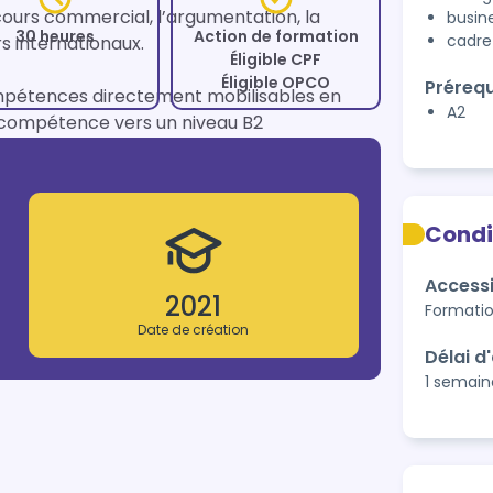
cours commercial, l’argumentation, la 
busin
30 heures
Action de formation
cadre
s internationaux.

Éligible CPF
Éligible OPCO
Prérequ
ompétences directement mobilisables en 
A2
 compétence vers un niveau B2 
Condi
Accessi
2021
Formatio
Date de création
Délai d
1 semain