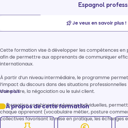
Espagnol profess
Je veux en savoir plus !
Cette formation vise à développer les compétences en p
afin de permettre aux apprenants de communiquer effic
internationaux.

À partir d’un niveau intermédiaire, le programme permet de
l’impact du discours dans des situations professionnelles 
d’une offre, la négociation ou le suivi client.

Voir plus
La formation combine des séances individuelles, permettan
À propos de cette formation
chaque apprenant (vocabulaire métier, posture commerci
collectives favorisant la mise en pratique, les échanges et 