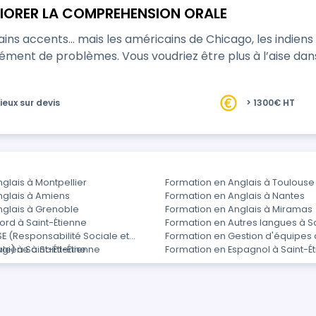
LIORER LA COMPREHENSION ORALE
ains accents… mais les américains de Chicago, les indiens
ment de problèmes. Vous voudriez être plus à l’aise dan
ieux sur devis
> 1300€ HT
glais à Montpellier
Formation en Anglais à Toulouse
nglais à Amiens
Formation en Anglais à Nantes
nglais à Grenoble
Formation en Anglais à Miramas
ord à Saint-Étienne
Formation en Autres langues à S
E (Responsabilité Sociale et
Formation en Gestion d'équipes 
e) à Saint-Étienne
giène à Saint-Étienne
Formation en Espagnol à Saint-É