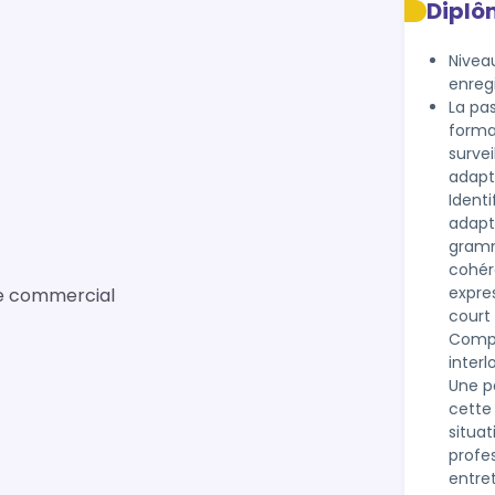
Diplô
Niveau
enreg
La pas
format
surve
adapt
Identi
adapté
gramm
cohére
expre
re commercial
court 
Compr
interl
Une pa
cette 
situa
profes
entre