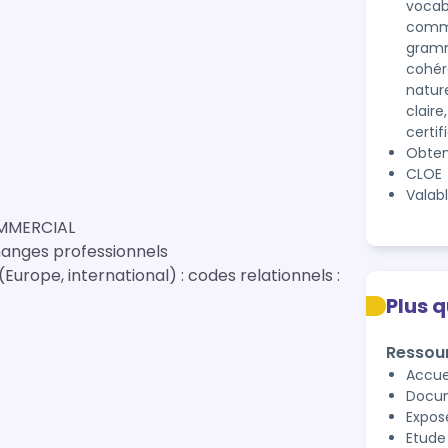
vocab
commun
gramm
cohér
nature
claire
certif
Obten
CLOE 
Valab
MMERCIAL
hanges professionnels
urope, international) : codes relationnels :
Plus 
Ressou
Accuei
Docum
Expos
Etude