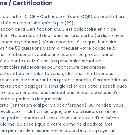
me / Certification
 de sortie : CLOE - Certification (dont CQP) ou habilitation
istrée au répertoire spécifique (RS)
sation de la Certification CLOE est obligatoire en fin de 
ion. Elle comprend deux parties : une partie (en ligne avec 
illance asynchrone). Vous répondrez à un questionnaire 
atif de 50 questions visant à mesurer votre capacité à : 
fier et utiliser un vocabulaire courant ou professionnel 
 au contexte, Maîtriser les principales structures 
aticales nécessaires pour construire des phrases 
ntes et de complexité variée, Identifier et utiliser des 
ssions de la vie courante ou professionnelle, Comprendre un 
texte et en dégager le sens global et des détails spécifiques, 
endre un énoncé, des instructions ou des questions d’un 
ocuteur parlant la langue cible. 

rtie (entretien oral par visioconférence). Sur rendez-vous, 
évaluation inclut un dialogue, une ou plusieurs mises en 
tion professionnelle, et une discussion autour d’un thème 
sionnel ou spécifique à votre domaine d’activité. Cet 
tien permet de mesurer votre capacité à : Employer un 