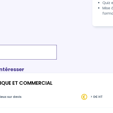
Quiz e
Mise 
forma
intéresser
IQUE ET COMMERCIAL
ieux sur devis
> 0€ HT