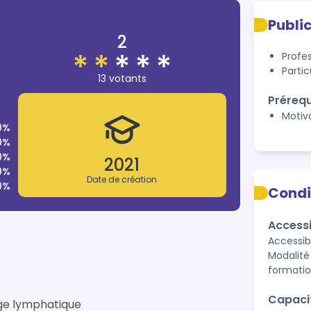
Publi
2
Profe
Partic
13 votants
Prérequ
Motiv
0%
0%
0%
2021
0%
Date de création
0%
Condi
Accessi
Accessib
Modalité 
formatio
Capaci
age lymphatique