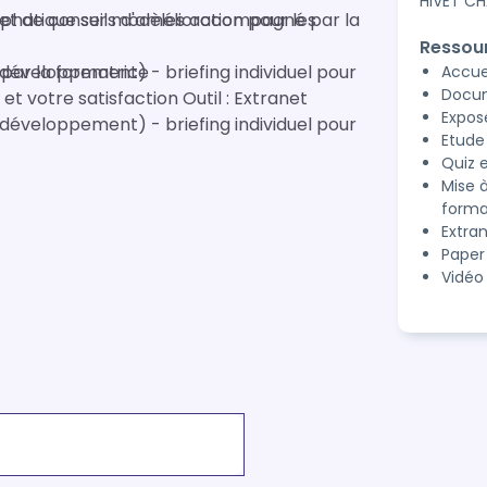
HIVET CH
Ressou
 développement) - briefing individuel pour
né par la formatrice
Accuei
Docum
Evaluation de fin de formation sur votre progression et votre satisfaction Outil : Extranet
Expos
 développement) - briefing individuel pour
Etude
Quiz e
Mise 
forma
Extra
Paper
Vidéo