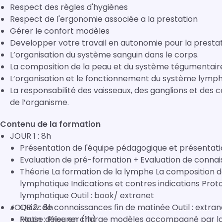
Respect des règles d'hygiènes
Respect de l'ergonomie associée a la prestation
Gérer le confort modèles
Developper votre travail en autonomie pour la presta
L’organisation du système sanguin dans le corps.
La composition de la peau et du système tégumentair
L’organisation et le fonctionnement du système lymp
La responsabilité des vaisseaux, des ganglions et des
de l’organisme.
Contenu de la formation
JOUR 1 : 8h
Théorie La formation de la lymphe La composition d
lymphatique Indications et contres indications Protocole complet d’une séances de drainage
lymphatique Outil : book/ extranet
JOUR 2 : 8h
Quizz de connaissances fin de matinée Outil : e
Pause déjeuner (1h)
Matin : Prise en charge modèles accompagné par 