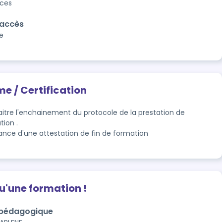
aces
'accès
e
me / Certification
itre l'enchainement du protocole de la prestation de 
tion .
rance d'une attestation de fin de formation
qu'une formation !
 pédagogique