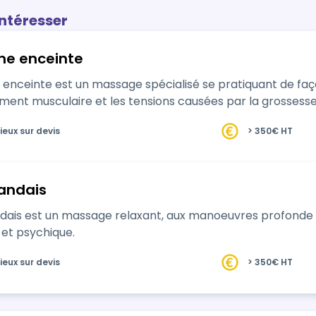
intéresser
e enceinte
ceinte est un massage spécialisé se pratiquant de faço
ement musculaire et les tensions causées par la grossesse
ieux sur devis
> 350€ HT
andais
dais est un massage relaxant, aux manoeuvres profonde
 et psychique.
ieux sur devis
> 350€ HT