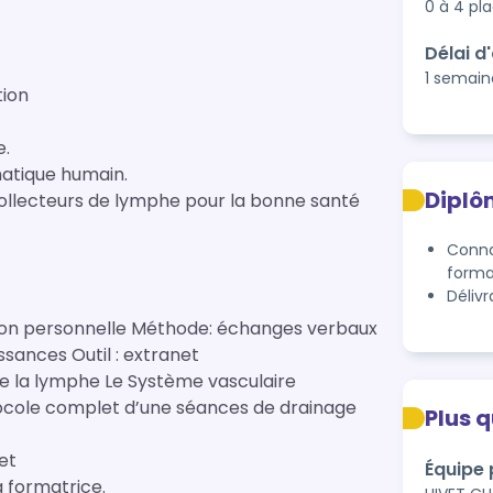
0 à 4 pl
Délai d
1 semain
tion
e.
hatique humain.
Diplô
 collecteurs de lymphe pour la bonne santé
Conna
forma
Déliv
Présentation de l'équipe pédagogique et présentation personnelle Méthode: échanges verbaux
Evaluation de pré-formation + Evaluation de connaissances Outil : extranet
e la lymphe Le Système vasculaire
Plus 
xtranet
Équipe
la formatrice.