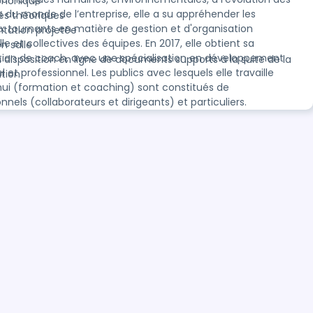
phonique
s du monde de l’entreprise, elle a su appréhender les
és théoriques
 tournants en matière de gestion et d'organisation
ntation projetée
lle et collectives des équipes. En 2017, elle obtient sa
n salle
ation de coach, avec une spécialisation en développement
à disposition en ligne de documents supports à la suite de la
 et professionnel. Les publics avec lesquels elle travaille
tion
hui (formation et coaching) sont constitués de
nnels (collaborateurs et dirigeants) et particuliers.