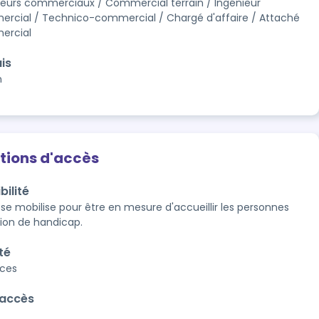
teurs commerciaux / Commercial terrain / Ingénieur
rcial / Technico-commercial / Chargé d'affaire / Attaché
ercial
is
n
tions d'accès
bilité
 se mobilise pour être en mesure d'accueillir les personnes 
tion de handicap.
té
aces
'accès