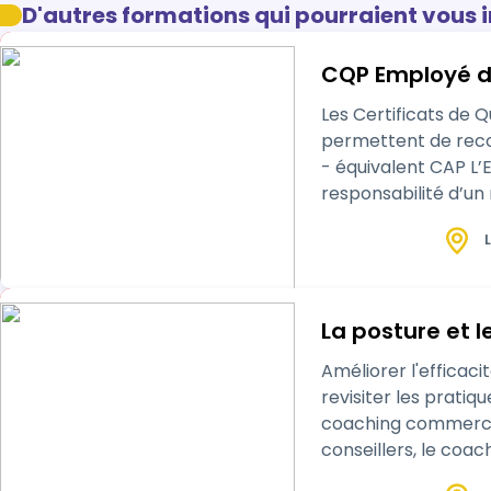
D'autres formations qui pourraient vous 
CQP Employé d
Les Certificats de 
permettent de recon
- équivalent CAP L’
responsabilité d’un
petits points de ven
L
La posture et 
Améliorer l'efficac
revisiter les pratiq
coaching commercia
conseillers, le coa
conseil et de facilit