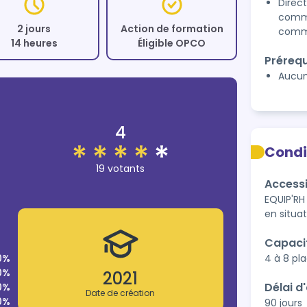
Direc
comme
2 jours
Action de formation
comm
14 heures
Éligible OPCO
Prérequ
Aucu
4
Condi
19 votants
Accessi
EQUIP'RH
en situa
Capaci
0%
4 à 8 pl
0%
2021
Délai d
0%
Date de création
0%
90 jours