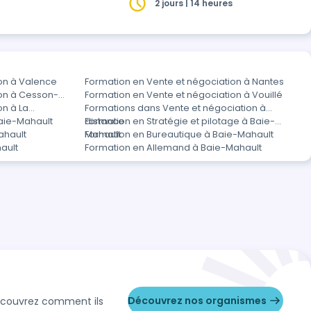
2 jours | 14 heures
on à Valence
Formation en Vente et négociation à Nantes
ion à Cesson-
Formation en Vente et négociation à Vouillé
on à La
Formations dans Vente et négociation à
Baie-Mahault
distance
Formation en Stratégie et pilotage à Baie-
ahault
Mahault
Formation en Bureautique à Baie-Mahault
ault
Formation en Allemand à Baie-Mahault
Découvrez nos organismes
Découvrez comment ils