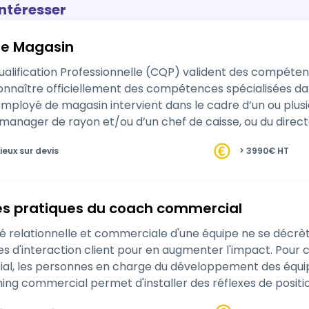
intéresser
e Magasin
Qualification Professionnelle (CQP) valident des compétenc
naître officiellement des compétences spécialisées dans
Employé de magasin intervient dans le cadre d’un ou plusi
 manager de rayon et/ou d’un chef de caisse, ou du direc
te. Il est amené à …
ieux sur devis
> 3990€ HT
les pratiques du coach commercial
ité relationnelle et commerciale d'une équipe ne se décrè
ues d'interaction client pour en augmenter l'impact. Pour c
l, les personnes en charge du développement des équipe
ching commercial permet d'installer des réflexes de posit
e…