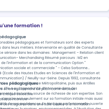
qu'une formation !
 pédagogique
onsables pédagogiques et formateurs sont des experts
métiers. Intervenante en qualité de Consultante
ce séniore dans les domaines : Management – Relation client
on– Merchandising Résumé parcours : M2 en
 de l'information et de la communication Option "
ation sociale et commerciale " - Celsa Sorbonne
té (Ecole des Hautes Etudes en Sciences de l'Information et
s
mmunication) / Neuilly-sur-Seine. Depuis 1992, consultante
rces pédagogiques
trice d ’abord en France Métropolitaine, puis aux Antilles
s. Elle a eu l’opportunité d’intervenir dans des
ure et enregistrement de pitch commerciaux
ements très variés, source de richesse de son expertise. Son
 critique collective
e s’appuie non seulement sur sa formation initiale mais aussi
ation d’interview
ariété de ses expériences. En tant que professionnelle ouverte
il des stagiaires dans une salle dédiée à la formation
lématiques humaines, environnementales, à l’évolution des