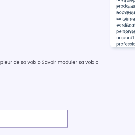
radio
pratique
Expos
nouveaux
Prése
individue
Quiz e
certific
Mise 
personnel
forma
aujourd’
professio