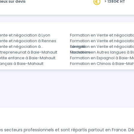
ieux sur devis
> 1380€ HT
nte et négociation à Lyon
Formation en Vente et négociati
ente et négociation à Rennes
Formation en Vente et négociat
nte et négociation à
Sévigné
Formation en Vente et négociati
ntrepreneuriat à Baie-Mahault
Madeleine
Formation en Autres langues à 
etite enfance à Baie-Mahault
Formation en Espagnol à Baie-M
rançais à Baie-Mahault
Formation en Chinois à Baie-Mah
s secteurs professionnels et sont répartis partout en France. 