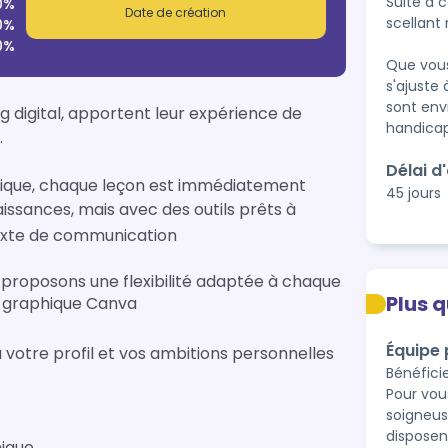
Suite à 
0%
Date de création
scellant
0%
0%
Que vous
s'ajuste 
sont env
 digital, apportent leur expérience de 


Délai d
tique, chaque leçon est immédiatement 
45 jours
sances, mais avec des outils prêts à 
texte de communication
us proposons une flexibilité adaptée à chaque 
Plus 
n graphique Canva
Équipe
 votre profil et vos ambitions personnelles 
Bénéfici
Pour vou
soigneus
disposen
hique