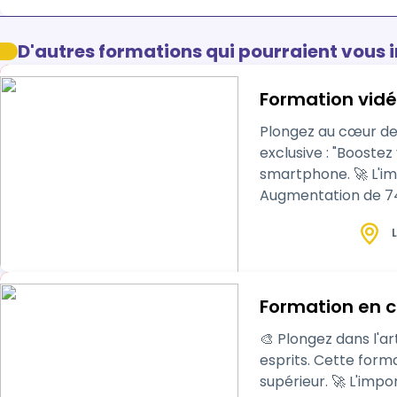
D'autres formations qui pourraient vous 
Formation vidé
Plongez au cœur de la révolution digitale. Découvrez 
exclusive : "Boostez votre visibilité grâce à l
smartphone. 🚀 L'importance de la formation pour votre succès : - 80% des consommateurs préfèrent la vidéo au texte. -
Augmentation de 74% de la compré
boostez vos co…
L
Formation en c
🎨 Plongez dans l'a
esprits. Cette formation est spécialement conçue pour les TPE et PME désirant élever leur communication à un niveau
supérieur. 🚀 L'importance de la formation pour votre succès : 📈 Statistiques clés : - 65% des individus sont des apprenants