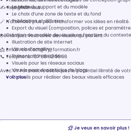
Le texte
Le choix du support et du modèle
✍ Rejoignez nous :

Le choix d’une zone de texte et du fond
Publication et diffusion
🪄 N'attendez plus pour transformer vos idées en réalité. 

Export du visuel (composition, polices et paramètre
Création de modèle de visuels en fonction du context
Démarquez vous avec des visuels qui parlent.

Illustration de site Internet
Visuels d’emailing
📩 Email : contact@vy-formation.fr  

Présentation de slides
📞 Téléphone : 07 86 82 55 98

Visuels pour les réseaux sociaux
Visuels pour des articles de blogs
Avec VY Formation, débloquez le potentiel illimité de votre
Voir plus
Conseils pour réaliser des beaux visuels efficaces
Je veux en savoir plus !