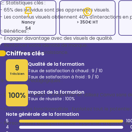
📈 Statistiques clés :

- 65% des individus sont des apprenants visuels.

- Les contenus visuels obtiennent 40% d'interactions en pl
Nancy
> 350€ HT
54
✨Bénéfices :

- Engager davantage avec des visuels de qualité.

- Renforcer votre identité de marque.

- Accélérer votre croissance.

Chiffres clés
Qualité de la formation
9
Taux de satisfaction à chaud : 9 / 10
Très bien
Taux de satisfaction à froid : 9 / 10
🎯 Objectifs Pédagogiques :

Impact de la formation
100%
- Découvrez Canva : Comprenez et utilisez Canva sans dél
Taux de réussite : 100%
- Maîtrisez les fonctionnalités : Exploitez tout le potenti
Note générale de la formation
5
10
- Personnalisez avec pertinence : Apprenez à ajuster les 
4