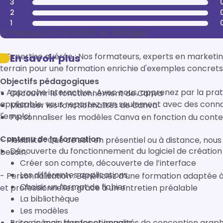
3
2
1
💡 Pourquoi VY Formation se distingue :

- Expertise avérée : Nos formateurs, experts en marketing
En savoir plus
terrain pour une formation enrichie d'exemples concrets. 
Objectifs pédagogiques
- Approche interactive : Avec nous, apprenez par la pra
Découvrir le fonctionnement de Canva
applicable, vous repartez non seulement avec des connais
Maitriser les fonctionnalités de Canva
l'emploi.

Personnaliser les modèles Canva en fonction du con
Contenu de la formation
- Flexibilité : Que ce soit en présentiel ou à distance, no
Découverte du fonctionnement du logiciel de créatio
besoin. 

Créer son compte, découverte de l’interface
Les différentes applications
- Personnalisation : Bénéficiez d’une formation adaptée à
Choisir un format de fichier
et professionnelles grâce à un entretien préalable

La bibliothèque
Les modèles
Prise en main des fonctionnalités de conception grap
Les icônes, formes et images