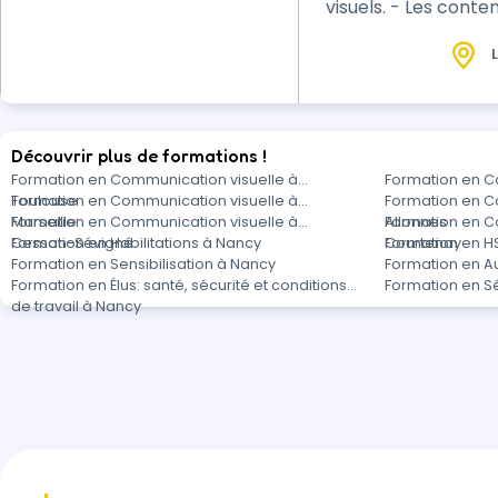
visuels. - Les contenus visuels obt
qualité. - Renf…
L
Découvrir plus de formations !
Formation en Communication visuelle à
Formation en C
Toulouse
Formation en Communication visuelle à
Formation en C
Marseille
Formation en Communication visuelle à
Allonnes
Formation en C
Cesson-Sévigné
Formation en Habilitations à Nancy
Courtenay
Formation en H
Formation en Sensibilisation à Nancy
Formation en A
Formation en Élus: santé, sécurité et conditions
Formation en S
de travail à Nancy