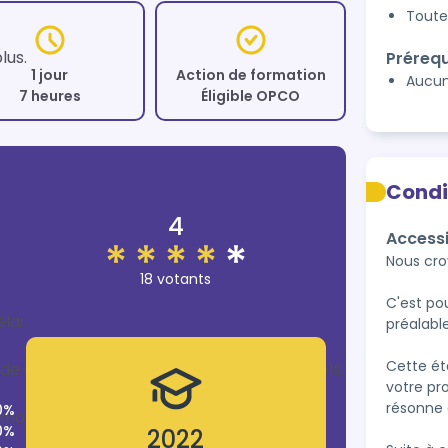
Toute
us.

Prérequ
1 jour
Action de formation
Aucu
7 heures
Éligible OPCO
Condi
4
Accessi
Nous cro
18 votants
C'est po
ai.

préalable
Cette ét
el de Canva pour des résultats professionnels.

votre pro
résonne 
0%
modèles pour qu'ils parlent pour vous.

0%
2022