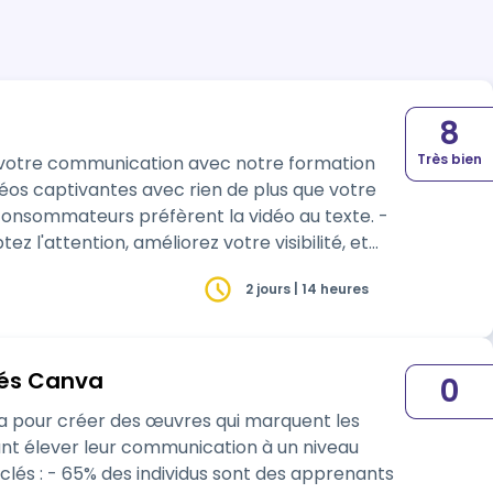
8
Très bien
2 jours | 14 heures
ncés Canva
0
va pour créer des œuvres qui marquent les