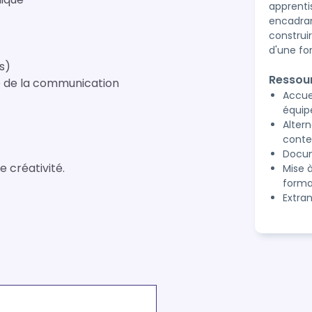
apprenti
encadran
construi
d'une fo
s)
Ressou
e de la communication
Accue
équip
Alter
conte
Docum
 créativité.

Mise 
forma
Extran