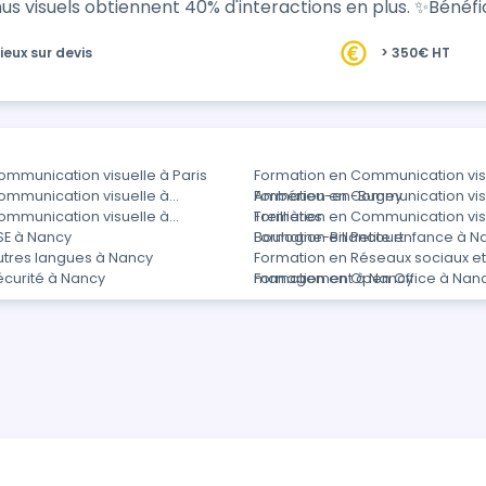
iennent 40% d'interactions en plus. ✨Bénéfices : - Engager davantage avec des visuels de
ieux sur devis
> 350€ HT
ommunication visuelle à Paris
Formation en Communication vis
ommunication visuelle à
Ambérieu-en-Bugey
Formation en Communication vis
ommunication visuelle à
Treillières
Formation en Communication vis
SE à Nancy
Boulogne-Billancourt
Formation en Petite enfance à N
utres langues à Nancy
Formation en Réseaux sociaux e
écurité à Nancy
management à Nancy
Formation en Open Office à Nan