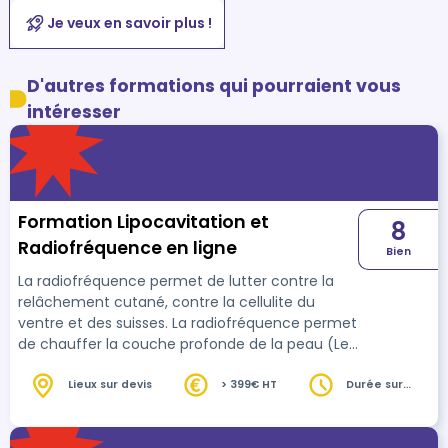
Je veux en savoir plus !
D'autres formations qui pourraient vous
intéresser
Formation Lipocavitation et
8
Radiofréquence en ligne
Bien
La radiofréquence permet de lutter contre la
relâchement cutané, contre la cellulite du
ventre et des suisses. La radiofréquence permet
de chauffer la couche profonde de la peau (Le
derme). La cavitation est une technique qui
révolutionne le monde de l'esthétique elle
Lieux sur devis
> 399€ HT
Durée sur
devis
donne les mêmes résultats que la liposuccion
sans faire usage du bistouri. Elle permet la