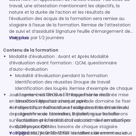
travail, une attestation mentionnant les objectifs, la
nature et la durée de l’action et les résultats de
l’évaluation des acquis de la formation sera remise au
stagiaire à l’issue de la formation. Remise de l’attestation
de suivi et d’assiduité Signature feuille d’émargement des
stagiaires par 1⁄2 journées
Voir plus
Contenu de la formation
Modalité d’évaluation : Avant et Après Modalité
d’évaluation avant formation : QCM, questionnaire
d’auto-évaluation
Modalité d’évaluation pendant la formation
Identification des réussites Groupe de travail
Identification des loupés. Remise d’exemple de chaque
Jour 1 après-midi 13H30 à 17h Rappel sur la ma0née mise
document en lien avec chaque thème de la
en situa0on Rappel sur chaque point de domaine Se fixer
formation. Résultat avant et après
des objectifs, créa0on d’une feuille de route. En se fixant
Présentation formatrice et stagiaires Présentation du
des objectifs vous atteindrez le palier, nous travaillerons
programme de formation, Débriefing sur la fiche
sur l'ambition et la réalité. Cas concret mise en situa9on
‘évaluation pré formation. Evaluation de formation par
évalua9on par QCM
QCM pour cibler les besoins de chaque stagiaire.
Voir plus
Diagnostic, pour identifier les talents de commercial
JOUR 2 MATIN 9H30-12H30 Identifier clairement ou vous