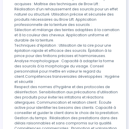
acquises : Maîtrise des techniques de Brow Lift : 
Réalisation d’un rehaussement des sourcils pour un effet 
naturel ou structuré. Utilisation précise et sécurisée des 
produits nécessaires au Brow Lift. Application 
professionnelle de la teinture des sourcils :

Sélection et mélange des teintes adaptées à la carnation 
et à la couleur des cheveux. Application uniforme et 
durable de la teinture.

Techniques d’épilation : Utilisation de la cire pour une 
épilation rapide et efficace des sourcils. Épilation à la 
pince pour des finitions précises et harmonieuses. 
Analyse morphologique : Capacité à adapter la forme 
des sourcils à la morphologie du visage. Conseil 
personnalisé pour mettre en valeur le regard du 
client.Compétences transversales développées : Hygiène 
et sécurité :

Respect des normes d’hygiène et des protocoles de 
désinfection. Sensibilisation aux précautions d’utilisation 
des produits pour éviter les irritations et réactions 
allergiques. Communication et relation client : Écoute 
active pour identifier les besoins des clients. Capacité à 
conseiller et guider le client dans le choix de la prestation. 
Gestion du temps : Réalisation des prestations dans des 
délais raisonnables et sans compromis sur la qualité.

Compétences commerciales : Promotion et valorisation 