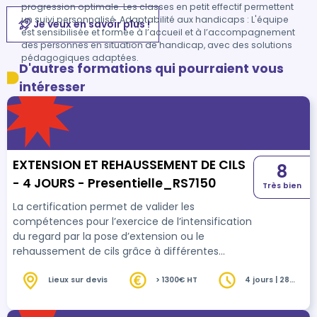
progression optimale. Les classes en petit effectif permettent
un suivi personnalisé. Adaptabilité aux handicaps : L'équipe
Je veux en savoir plus !
est sensibilisée et formée à l’accueil et à l’accompagnement
des personnes en situation de handicap, avec des solutions
pédagogiques adaptées.
D'autres formations qui pourraient vous
intéresser
EXTENSION ET REHAUSSEMENT DE CILS
8
- 4 JOURS - Presentielle_RS7150
Très bien
La certification permet de valider les
compétences pour l’exercice de l’intensification
du regard par la pose d’extension ou le
rehaussement de cils grâce à différentes
longueurs, courbures et épaisseurs.
Lieux sur devis
> 1300€ HT
4 jours | 28
heures