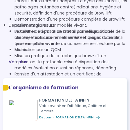
sourcils parfaitement adaptés. Le cycle des sourcils, les
pathologies cutanées contre)indications, hygiène et
sécurité, définition d'une procédure de Brow-lift.
Démonstration d'une procédure complète de Brow lift
Déroulement du cours
par les stagiaires sur modèle vivant.
Le centre de formation met à votre disposition le
Installation du poste de travail par l'élève, accueil de la
matériel, les consommables esthétique et autre ainsi
cliente, établir une fiche cliente est diagnostic ciblé,
que le modèle vivant.
faire remplir une fiche de consentement éclairé par la
Evaluation par un QCM
cliente.
Mise en pratique de la technique brow-lift en
Voir plus
respectant le protocole mise à disposition des
modèles évaluation question réponses, débriefing.
Remise d'un attestation et un certificat de
compétences.
L'organisme de formation
FORMATION DELTA INFINI
Votre avenir en Esthétique, Coiffure et
Tertiaire
Découvrir FORMATION DELTA INFINI