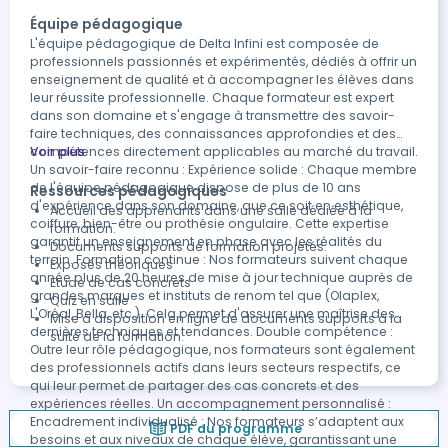
Équipe pédagogique
L'équipe pédagogique de Delta Infini est composée de
professionnels passionnés et expérimentés, dédiés à offrir un
enseignement de qualité et à accompagner les élèves dans
leur réussite professionnelle. Chaque formateur est expert
dans son domaine et s'engage à transmettre des savoir-
faire techniques, des connaissances approfondies et des
compétences directement applicables au marché du travail.
Voir plus
Un savoir-faire reconnu : Expérience solide : Chaque membre
de l'équipe pédagogique dispose de plus de 10 ans
Ressources pédagogiques
d'expérience dans son domaine, que ce soit en esthétique,
Accueil des apprenants dans une salle dédiée à la
coiffure, bien-être ou prothésie ongulaire. Cette expertise
formation.
garantit un enseignement en phase avec les réalités du
Documents supports de formation projetés.
terrain. Formation continue : Nos formateurs suivent chaque
Exposés théoriques
année plus de 20 heures de mise à jour technique auprès de
Etude de cas concrets
grandes marques et instituts de renom tel que (Olaplex,
Quiz en salle
L'Oréal, Bella, etc.). Cela permet d'assurer une maîtrise des
Mise à disposition en ligne de documents supports à la
dernières techniques et tendances. Double compétence :
suite de la formation.
Outre leur rôle pédagogique, nos formateurs sont également
des professionnels actifs dans leurs secteurs respectifs, ce
qui leur permet de partager des cas concrets et des
expériences réelles. Un accompagnement personnalisé :
Encadrement individualisé : Nos formateurs s’adaptent aux
PDF du programme
besoins et aux niveaux de chaque élève, garantissant une