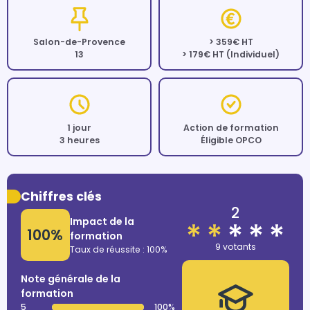
Salon-de-Provence
> 359€ HT
13
> 179€ HT (Individuel)
1 jour
Action de formation
3 heures
Éligible OPCO
Chiffres clés
2
Impact de la
100%
formation
9 votants
Taux de réussite : 100%
Note générale de la
formation
5
100%