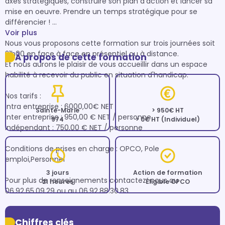
axes stratégiques, construire son plan d'action et lancer sa 
mise en oeuvre. Prendre un temps stratégique pour se 
différencier ! 

Voir plus
Nous vous proposons cette formation sur trois journées soit 
21h00 en face à face en présentiel ou à distance. 

À propos de cette formation
Et nous aurons le plaisir de vous accueillir dans un espace 
habilité à recevoir du public en situation d'handicap.

Nos tarifs :

Intra entreprise : 6000,00€ NET 

Sainte-Marie
> 950€ HT
Inter entreprise : 950,00 € NET / personne  

974
> 0€ HT (Individuel)
Indépendant : 750,00 € NET / personne 

Conditions de prises en charge : OPCO, Pole 
emploi,Personnel

3 jours
Action de formation
Pour plus de renseignements contactez-nous au 
21 heures
Éligible OPCO
06.92.65.09.29 ou au 06.92.88.30.83
Chiffres clés