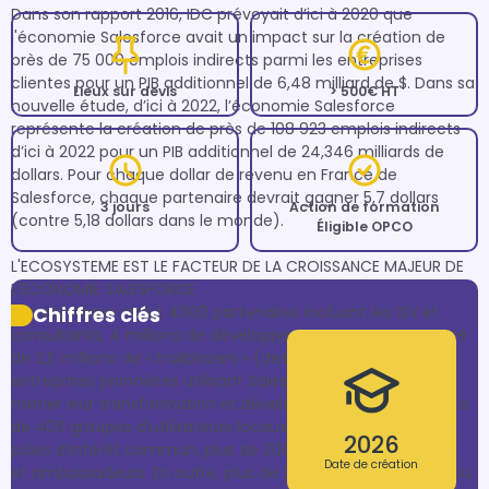
Dans son rapport 2016, IDC prévoyait d’ici à 2020 que 
l'économie Salesforce avait un impact sur la création de 
près de 75 000 emplois indirects parmi les entreprises 
clientes pour un PIB additionnel de 6,48 milliard de $. Dans sa 
Lieux sur devis
> 500€ HT
nouvelle étude, d’ici à 2022, l’économie Salesforce 
représente la création de près de 108 923 emplois indirects 
d’ici à 2022 pour un PIB additionnel de 24,346 milliards de 
dollars. Pour chaque dollar de revenu en France de 
Salesforce, chaque partenaire devrait gagner 5,7 dollars 
3 jours
Action de formation
(contre 5,18 dollars dans le monde).

Éligible OPCO
L'ECOSYSTEME EST LE FACTEUR DE LA CROISSANCE MAJEUR DE 
L'ECONOMIE SALESFORCE 

L’écosystème inclut 4000 partenaires incluant les ISV et 
Chiffres clés
consultants, 4 millions de développeurs ; une communauté 
de 2,5 millions de « trailblazers » (des individus et des 
entreprises pionnières utilisant Salesforce pour innover, 
mener leur transformation et développer leur carrière), plus 
de 400 groupes d’utilisateurs locaux, groupes industriels et 
2026
pôles d’intérêt commun, plus de 200 MVP, experts produits 
Date de création
et ambassadeurs. En outre, plus de 300 000 offres d’emplois 