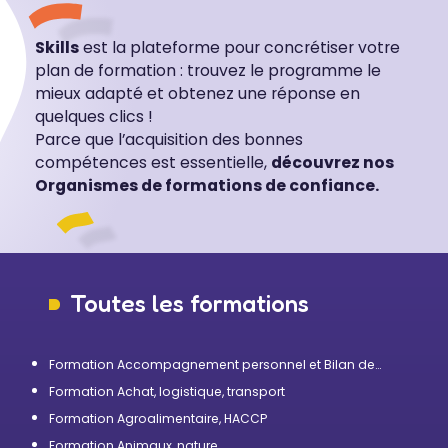
formation pour que le processus d’acquisition des 
compétences du

Skills
est la plateforme pour concrétiser votre
stagiaire se poursuive au-delà de la formation grâce à des 
plan de formation : trouvez le programme le
outils de e-learning gratuits.

mieux adapté et obtenez une réponse en
Ces indicateurs vont également permettre à Reej 
quelques clics !
Consulting d’amélioration continue pour l’ensemble de ses 
Parce que l’acquisition des bonnes
formations.

Un mois après la formation, une évaluation à froid est 
compétences est essentielle,
découvrez nos
envoyée au stagiaire et au commanditaire pour faire un 
Organismes de formations de confiance.
retour d’expérience et vérifier l’ancrage de nouvelles 
pratiques au sein de l’entreprise.

Nombre de stagiaires et satisfaction :

Nombre total de stagiaires ayant suivi la formation en 2025: 
Toutes les formations
108 

Validation des objectifs par le formateur en 2025: 100%

Formation Accompagnement personnel et Bilan de
L'équipe pédagogique

compétences
Chloé Bolognesi - Responsable Formation

Formation Achat, logistique, transport
Nicolas Messica - CEO
Formation Agroalimentaire, HACCP
Formation Animaux, nature