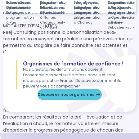
à Bordeaux
informatiques
Bases de
Formation en
programmation
Réseaux
Formation en
informatiques
Langages de
Formation en
Bordeaux
programmation
Cybersécurité
Formation en
un livret de fiches pratiques récapitulant les différentes 
à Bordeaux
données à
Cybersécurité
Formation en
à Paris
informatiques
Réseaux
Formation en
à Bièvres
programmation
Langages de
Formation en
à Saint-
à Toulouse
Langages de
Formation en
notions abordées lors de la formation.

Paris
à Paris
Langages de
à Paris
informatiques
Cybersécurité
à Noves
programmation
Langages de
Herblain
programmation
Langages de
programmation
à Nantes
à
à Nantes
programmation
à Courville-
programmation
à Pau
Châteauneuf-
à Charnay
sur-Eure
à Saint-
MODALITES D'EVALUATION : 

du-Rhône
Sébastien-sur-
Reej Consulting positionne la personnalisation de la 
Loire
formation en envoyant au préalable une pré-évaluation qui 
permettra au stagiaire de faire connaître ses attentes et 
d’évaluer ses compétences actuelles et à acquérir. Former 
rime avec assiduité, c’est pourquoi une feuille de présence 
Organismes de formation de confiance !
sera remplie à la fin de chaque session de formation. De 
Nos prestataires de formations couvrent
plus, le formateur place chacun des stagiaires en tant 
l’ensemble des secteurs professionnels et sont
qu’acteur de sa formation lors de séquences pédagogiques 
répartis partout en France. Découvrez comment ils
interactives ( questions-réponses, exercices et corrigés). Et 
peuvent vous accompagner !
plusieurs dispositifs d’évaluation tels que les quizz, des mises 
Découvrez nos organismes
en situation des évaluations à chaud rythment 
l’apprentissage des stagiaires lors de chacune des 
formations.

En comparant les résultats de la pré - évaluation et de 
l’évaluation à chaud, le formateur va être en mesure 
d’apprécier la progression pédagogique de chacun des 
stagiaires et ainsi de compléter ses recommandations post-