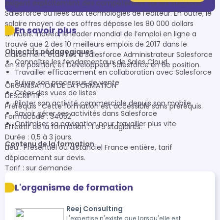
exigent explicitement des compétences sur les solutions 
Salesforce ou liées aux technologies de l’éditeur. En outre, le 
salaire moyen de ces offres dépasse les 80 000 dollars 
En savoir plus
annuels. Indeed, le leader mondial de l’emploi en ligne a 
trouvé que 2 des 10 meilleurs emplois de 2017 dans le 
Objectifs pédagogiques
classement était liés à Salesforce Administrateur Salesforce 
Connaître les fondamentaux de Sales Cloud.
en 4e position, et Développeur Salesforce en 6e position.

Travailler efficacement en collaboration avec Salesforce
Suivre son processus de vente
ORGANISATION DE LA FORMATION

Créer des vues de listes
DESCRIPTIF : 

Piloter son activité commerciale depuis son mobile
Prérequis : Cette formation est accessible sans prérequis. 

Savoir gérer ses activités dans Salesforce
Formacode : 34052

Optimiser sa navigation pour travailler plus vite
Effectif de la formation : 1 à 5 stagiaires.

Durée : 0,5 à 3 jours.

Contenu de la formation
Lieu : Présentiel ou distanciel France entière, tarif 
déplacement sur devis.

Tarif : sur demande

L'organisme de formation
DELAI D'ACCES : Notre organisme de formation s'engage à 
répondre en 48h à toute demande d'information relative 
Reej Consulting
pour toute formation. Une fois le contact établit, nous 
L'expertise n'existe que lorsqu'elle est
envisageons conjointement la date la plus appropriée en 