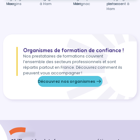
Mougins
Ham
à Ham
Mérignac
Ham
distance
permanent à
Ham
Organismes de formation de confiance !
Nos prestataires de formations couvrent
l’ensemble des secteurs professionnels et sont
répartis partout en France. Découvrez comment ils
peuvent vous accompagner !
Découvrez nos organismes