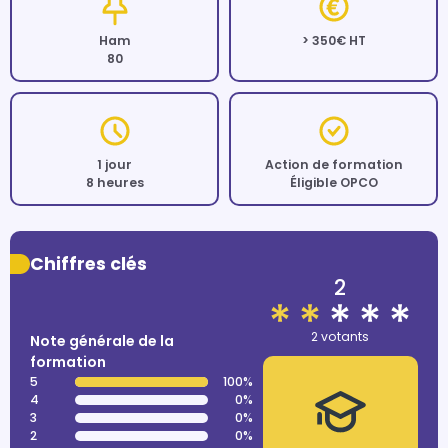
Ham
> 350€ HT
80
1 jour
Action de formation
8 heures
Éligible OPCO
Chiffres clés
2
2 votants
Note générale de la
formation
5
100%
4
0%
3
0%
2
0%