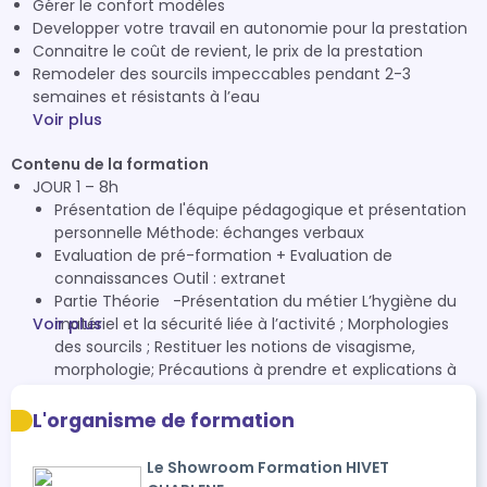
Gérer le confort modèles
Developper votre travail en autonomie pour la prestation
Connaitre le coût de revient, le prix de la prestation
Remodeler des sourcils impeccables pendant 2-3
semaines et résistants à l’eau
Voir plus
Contenu de la formation
JOUR 1 – 8h
Présentation de l'équipe pédagogique et présentation
personnelle Méthode: échanges verbaux
Evaluation de pré-formation + Evaluation de
connaissances Outil : extranet
Partie Théorie -Présentation du métier L’hygiène du
Voir plus
matériel et la sécurité liée à l’activité ; Morphologies
des sourcils ; Restituer les notions de visagisme,
morphologie; Précautions à prendre et explications à
donner à vos clientes ; Préparation de votre espace de
travail ; Outil: Book de formation / Extranet .
L'organisme de formation
Pause déjeuner (1h)
Partie Pratique entrainement Hygiène ; Recevoir,
Le Showroom Formation HIVET
installer et préparer votre cliente ; Identifier les besoins