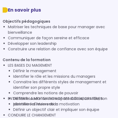
En savoir plus
Objectifs pédagogiques
Maitriser les techniques de base pour manager avec
bienveillance
Communiquer de façon sereine et efficace
Développer son leadership
Construire une relation de confiance avec son équipe
Contenu de la formation
LES BASES DU MAGEMENT
Définir le management
Identifier le rôle et les missions du managers
Connaitre les différents styles de management et
identifier son propre style
Comprendre les notions de pouvoir
ENTRETENIR LA MOTIVATION DE SES COLLABORATEURS
Définir le cadre de ses responsabilités, son rôle, son
périmètre d'intervention
Identifier les leviers de la motivation
Définir un objectif clair et impliquer son équipe
CONDUIRE LE CHANGEMENT