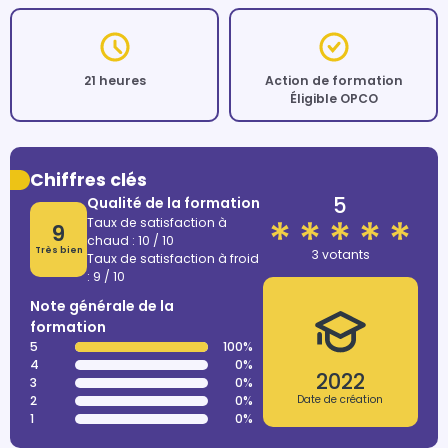
21 heures
Action de formation
Éligible OPCO
Chiffres clés
5
Qualité de la formation
Taux de satisfaction à
9
chaud : 10 / 10
Très bien
3 votants
Taux de satisfaction à froid
: 9 / 10
Note générale de la
formation
5
100%
4
0%
2022
3
0%
2
0%
Date de création
1
0%