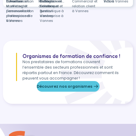
à Aurillac
Communication
Formation en
la-Coste
Management
Outils
Formation en
Commercial et
Valois
Arts à Vannes
et efficacité
Marketing et
à distance
Numérique et
Création et
relation client
personnelle et
Communication
Bureautique à
gestion
à Vannes
professionnelle
d'entreprise à
Vannes
d'entreprise à
à Vannes
Vannes
Vannes
Organismes de formation de confiance !
Nos prestataires de formations couvrent
l’ensemble des secteurs professionnels et sont
répartis partout en France. Découvrez comment ils
peuvent vous accompagner !
Découvrez nos organismes