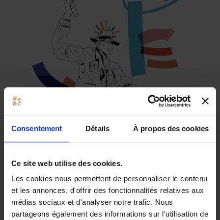
Consentement
Détails
À propos des cookies
Ce site web utilise des cookies.
Les cookies nous permettent de personnaliser le contenu
Vous souhaitez participer au contenu du Skills
et les annonces, d'offrir des fonctionnalités relatives aux
Mag, le magazine en ligne dédié aux acteurs
médias sociaux et d'analyser notre trafic. Nous
partageons également des informations sur l'utilisation de
de la formation professionnelle en entreprise