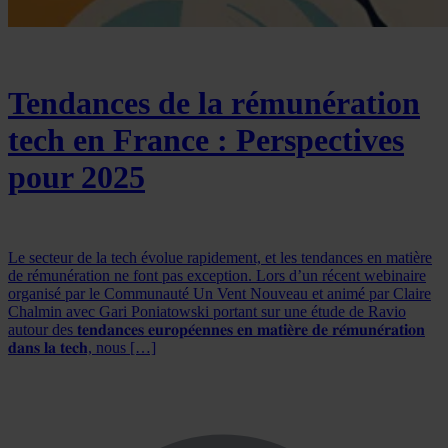
Tendances de la rémunération
tech en France : Perspectives
pour 2025
Le secteur de la tech évolue rapidement, et les tendances en matière
de rémunération ne font pas exception. Lors d’un récent webinaire
organisé par le Communauté Un Vent Nouveau et animé par Claire
Chalmin avec Gari Poniatowski portant sur une étude de Ravio
autour des 𝐭𝐞𝐧𝐝𝐚𝐧𝐜𝐞𝐬 𝐞𝐮𝐫𝐨𝐩𝐞́𝐞𝐧𝐧𝐞𝐬 𝐞𝐧 𝐦𝐚𝐭𝐢𝐞̀𝐫𝐞 𝐝𝐞 𝐫𝐞́𝐦𝐮𝐧𝐞́𝐫𝐚𝐭𝐢𝐨𝐧
𝐝𝐚𝐧𝐬 𝐥𝐚 𝐭𝐞𝐜𝐡, nous […]