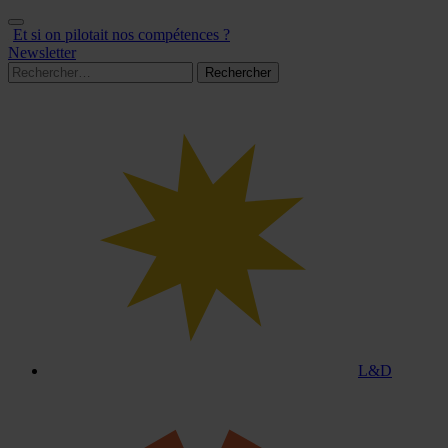
Aller
au
Et si on pilotait nos compétences ?
contenu
Newsletter
Rechercher :
L&D