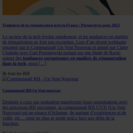
Tendances de la rémunération tech en France : Perspectives pour 2025
Le secteur de la tech évolue rapidement, et les tendances en matière
de rémunération ne font pas exception. Lors d’un récent webinaire
organisé par le Communauté Un Vent Nouveau et animé par Claire
Chalmin avec Gari Poniatowski portant sur une étude de Ravio
autour des 𝐭𝐞𝐧𝐝𝐚𝐧𝐜𝐞𝐬 𝐞𝐮𝐫𝐨𝐩𝐞́𝐞𝐧𝐧𝐞𝐬 𝐞𝐧 𝐦𝐚𝐭𝐢𝐞̀𝐫𝐞 𝐝𝐞 𝐫𝐞́𝐦𝐮𝐧𝐞́𝐫𝐚𝐭𝐢𝐨𝐧
𝐝𝐚𝐧𝐬 𝐥𝐚 𝐭𝐞𝐜𝐡, nous […]
Ils font les RH
Communauté RH Un Vent nouveau
Destinée à ceux qui souhaitent transformer leurs organisations avec
des processus RH percutants, la communauté RH UVN (Un Vent
Nouveau) est un espace d’échange, de partage d’expériences et de
veille, etc… pour ne plus se sentir seul.e face aux défis de la
fonction.