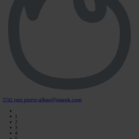
pierre-alban@staenk.com
5742 vues
1
2
3
4
5