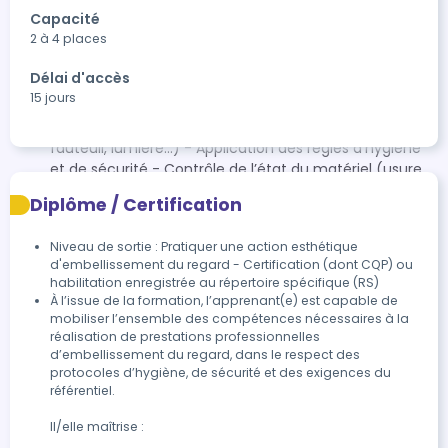
différents modèles, comment les tenir - L’isolation des
Capacité
cils naturels - Les règles essentielles pour ne pas
2 à 4 places
blesser la cliente - La fusion de l’extension sur le cil
naturel 1) Phase préparatoire à la prestation
Délai d'accès
(obligatoire) - Agencement méthodique du poste
15 jours
(outils, produits, consommables) - Ergonomie du
poste et sécurité (prévention des TMS, réglage
fauteuil, lumière…) - Application des règles d’hygiène
et de sécurité - Contrôle de l’état du matériel (usure,
désinfection, normes CE) - Vérification des produits
Diplôme / Certification
cosmétiques : conformité à la réglementation
n°1223/2009, péremption - Préparation des
Niveau de sortie : Pratiquer une action esthétique
consommables : drap d’examen, gants, charlotte,
d'embellissement du regard - Certification (dont CQP) ou
tablier, protections jetables.. - Présentation de la fiche
habilitation enregistrée au répertoire spécifique (RS)
client : informations à recueillir (coordonnées,
À l’issue de la formation, l’apprenant(e) est capable de 
antécédents médicaux, situation de handicap,
mobiliser l’ensemble des compétences nécessaires à la 
attentes…) - Techniques de questionnement et
réalisation de prestations professionnelles 
d’embellissement du regard, dans le respect des 
d’écoute active, analyse des besoins - Fiche
protocoles d’hygiène, de sécurité et des exigences du 
autorisation droit à l’image : photos avant-après la
référentiel.

prestation - Typologie du regard : analyser la forme
des yeux, la morphologie des cils - Colorimétrie : choisir
Il/elle maîtrise :

les teintes adaptées selon la peau, les cheveux et les