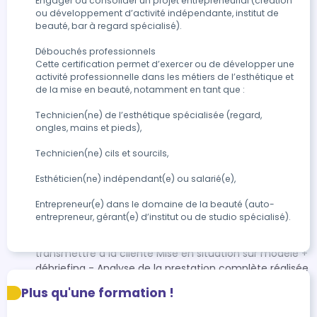
des extensions méthode volume Russe - Entraînement
Engager ou consolider un projet entrepreneurial (création 
ou développement d’activité indépendante, institut de 
création des bouquets à la main et des techniques du
beauté, bar à regard spécialisé).

protocole dans son intégralité. - Réalisation de la
prestation : phase préparatoire des cils, sécurisation
Débouchés professionnels

des cils inférieurs, création du mapping (tailles,
Cette certification permet d’exercer ou de développer une 
courbure, diamètre, isolation des cils naturels, fusion
activité professionnelle dans les métiers de l’esthétique et 
de l'extension sur le cils naturels (bouquets), analyse
de la mise en beauté, notamment en tant que :

du résultat. - Réalisation d'une dépose sur tête
Technicien(ne) de l’esthétique spécialisée (regard, 
d'entraînement : phase préparatoire, sécurisation des
ongles, mains et pieds),

cils inférieurs, application et maîtrise de la lotion de
dépose, maîtrise du retrait des extensions, phase finale
Technicien(ne) cils et sourcils,

et application des produits de nettoyage sur les cils
naturels. - Analyse de la prestation complète réalisée
Esthéticien(ne) indépendant(e) ou salarié(e),

par l'apprenant(e) - Analyse des photos avant et
Entrepreneur(e) dans le domaine de la beauté (auto-
après la prestation - Conseils personnalisés pour
entrepreneur, gérant(e) d’institut ou de studio spécialisé).
perfectionner les gestes et maîtriser les timings -
Rappel des consignes de suivi et d’entretien à
transmettre à la cliente Mise en situation sur modèle +
débriefing - Analyse de la prestation complète réalisée
par les stagiaires - Analyse des photos avant et après
Plus qu'une formation !
la prestation - Conseils personnalisés pour
perfectionner les gestes et maîtriser les timings -