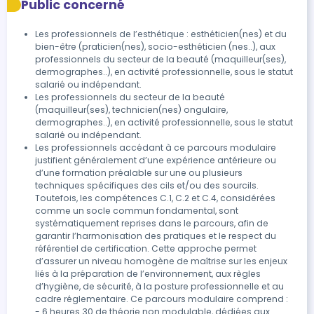
Public concerné
du protocole de rehaussement - Réalisation de la
modifier esthétiquement les cils et les sourcils visant
prestation : application des lotions spécifiques,
l’embellissement du regard : Il/elle réalise un
brossage et structuration - Fixation des poils pour un
rehaussement de cils, une coloration des cils, une
Les professionnels de l’esthétique : esthéticien(nes) et du
bien-être (praticien(nes), socio-esthéticien (nes..), aux
effet lifté et harmonieux Débriefing - Analyse
restructuration des sourcils suivi d’une épilation au fil
professionnels du secteur de la beauté (maquilleur(ses),
collective et retour d’expérience - Conseils
et d’une coloration au hénné végétal. - Suivi et
dermographes..), en activité professionnelle, sous le statut
d’ajustement pour une prestation réussie
fidélisation de la clientèle. On envoie les photos au Pôle
salarié ou indépendant.
Sous-module 3B — Cils : rehaussement (classique et
Formation pour finaliser l’épreuve.
Les professionnels du secteur de la beauté
Coréen) + coloration Durée : 7 h – Modulable Contenus
Remise d’une attestation de réalisation de formation.
(maquilleur(ses), technicien(nes) ongulaire,
et Moyens pédagogiques : - Anatomie des cils -
dermographes..), en activité professionnelle, sous le statut
salarié ou indépendant.
Maladies occulaires et contres indications - Les
Les professionnels accédant à ce parcours modulaire
produits, les outils et le matériel (pads, patch, pic à cils,
justifient généralement d’une expérience antérieure ou
peigne Y…) - La phase de préparation du regard, des
d’une formation préalable sur une ou plusieurs
cils (shampoing, primer..) - La zone à sécuriser (cils
techniques spécifiques des cils et/ou des sourcils.
inférieurs) - Le protocole de soins esthétiques du
Toutefois, les compétences C.1, C.2 et C.4, considérées
rehaussement des cils classique et Coréen (pose,
comme un socle commun fondamental, sont
systématiquement reprises dans le parcours, afin de
temps de pose et retrait des produits artificiels) - Le
garantir l’harmonisation des pratiques et le respect du
protocole de soins esthétiques de la coloration des cils
référentiel de certification. Cette approche permet
(colorimétrie, préparation de la couleur, application de
d’assurer un niveau homogène de maîtrise sur les enjeux
la couleur..) 1) Phase préparatoire à la prestation -
liés à la préparation de l’environnement, aux règles
Agencement méthodique du poste (outils, produits,
d’hygiène, de sécurité, à la posture professionnelle et au
consommables) - Ergonomie du poste et sécurité
cadre réglementaire. Ce parcours modulaire comprend :
- 6 heures 30 de théorie non modulable, dédiées aux