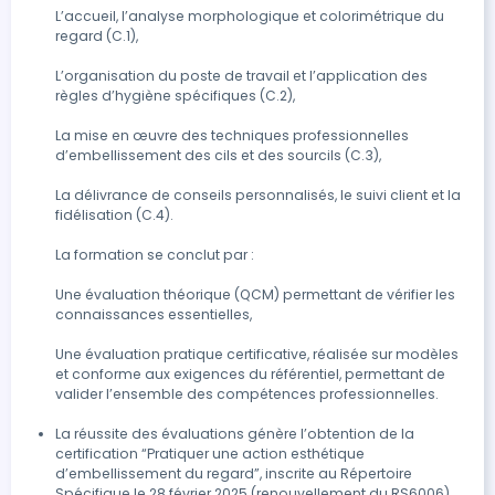
yeux - Définir le projet personnalisé en validant le choix
L’accueil, l’analyse morphologique et colorimétrique du 
regard (C.1),

de la prestation - Reconnaître les anomalies
(conjonctivite, orgelet, mycoses, etc.) - Comment
L’organisation du poste de travail et l’application des 
orienter la cliente vers un professionnel de santé si
règles d’hygiène spécifiques (C.2),

besoin - Application du protocole d’hygiène -
Installation et confort du modèle 2) Technique des
La mise en œuvre des techniques professionnelles 
extensions méthode cil à cil - Présentation du
d’embellissement des cils et des sourcils (C.3),

protocole des extensions méthode cil à cil : pose et
La délivrance de conseils personnalisés, le suivi client et la 
dépose - Réalisation de la prestation : phase
fidélisation (C.4).

préparatoire des cils, sécurisation des cils inférieurs,
création du mapping (tailles, courbure, diamètre,
La formation se conclut par :

isolation des cils naturels, fusion de l'extension sur le
cils naturels, analyse du résultat. - Réalisation d'une
Une évaluation théorique (QCM) permettant de vérifier les 
connaissances essentielles,

dépose sur tête d'entraînement : phase préparatoire,
sécurisation des cils inférieurs, application et maîtrise
Une évaluation pratique certificative, réalisée sur modèles 
de la lotion de dépose, maîtrise du retrait des
et conforme aux exigences du référentiel, permettant de 
extensions, phase finale et application des produits de
valider l’ensemble des compétences professionnelles.

nettoyage sur les cils naturels. - Analyse de la
prestation complète réalisée par l'apprenant(e) -
La réussite des évaluations génère l’obtention de la 
certification “Pratiquer une action esthétique 
Analyse des photos avant et après la prestation -
d’embellissement du regard”, inscrite au Répertoire 
Conseils personnalisés pour perfectionner les gestes et
Spécifique le 28 février 2025 (renouvellement du RS6006), 