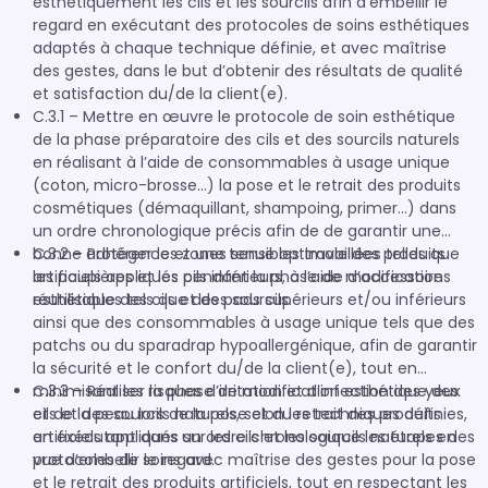
esthétiquement les cils et les sourcils afin d’embellir le
regard en exécutant des protocoles de soins esthétiques
adaptés à chaque technique définie, et avec maîtrise
des gestes, dans le but d’obtenir des résultats de qualité
et satisfaction du/de la client(e).
C.3.1 – Mettre en œuvre le protocole de soin esthétique
de la phase préparatoire des cils et des sourcils naturels
en réalisant à l’aide de consommables à usage unique
(coton, micro-brosse…) la pose et le retrait des produits
cosmétiques (démaquillant, shampoing, primer…) dans
un ordre chronologique précis afin de de garantir une
bonne adhérence et une tenue optimale des produits
C.3.2 – Protéger les zones sensibles travaillées telles que
artificiels appliqués pendant la phase de modification
les paupières et les cils inférieurs, à l’aide d’accessoires
esthétique des cils et des sourcils.
réutilisables tels que des pads supérieurs et/ou inférieurs
ainsi que des consommables à usage unique tels que des
patchs ou du sparadrap hypoallergénique, afin de garantir
la sécurité et le confort du/de la client(e), tout en
minimisant les risques d’irritation et d’infection des yeux
C.3.3 – Réaliser la phase de modification esthétique des
et de la peau lors de la pose et du retrait des produits
cils et des sourcils naturels, selon les techniques définies,
artificiels appliqués sur les cils et les sourcils naturels en
en exécutant dans un ordre chronologique les étapes des
vue d’embellir le regard.
protocoles de soins avec maîtrise des gestes pour la pose
et le retrait des produits artificiels, tout en respectant les