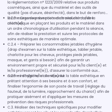
la réglementation n° 1223/2009 relative aux produits
cosmétiques, ainsi que du matériel et des outils de
qualité (pas d’usure, désinfecté), dans le but de renforcer
les mesures de prévention et de sécurité du/de la
C.2.3 – Organiser son poste de travail de manière
client(e).
méthodique en plaçant les produits et le matériel dans
un ordre chronologique d’utilisation pendant la séance,
afin de réaliser la prestation et suivre les protocoles de
soins esthétiques de manière optimale.
C.2.4 – Préparer les consommables jetables d’hygiène
(drap d’examen sur la table esthétique, tablier jetable,
charlotte pour les cheveux, protèges pieds jetables,
masque, et gants si besoin) afin de garantir un
environnement propre et sécurisé pour le/la client(e) et
le/la professionnel(le)), d’assurer la conformité aux
normes d’hygiène et de sécurité.
C.2.5 – Installer le/la client(e) sur la table esthétique en
prêtant attention à ses besoins et à son confort, et
finaliser l’ergonomie de son poste de travail (réglage du
fauteuil, de la lumière, rapprochement du chariot) afin de
pratiquer aisément et d’appliquer les mesures de
prévention des risques professionnels.
C.3. Réaliser des techniques spécifiques pour modifier