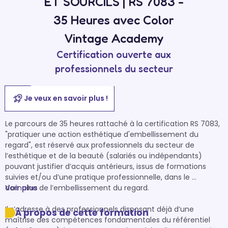
ET SOURCILS | RS 7083 -
35 Heures avec Color
Vintage Academy
Certification ouverte aux
professionnels du secteur
Je veux en savoir plus !
Le parcours de 35 heures rattaché à la certification RS 7083, 
"pratiquer une action esthétique d'embellissement du 
regard", est réservé aux professionnels du secteur de 
l’esthétique et de la beauté (salariés ou indépendants) 
pouvant justifier d’acquis antérieurs, issus de formations 
suivies et/ou d’une pratique professionnelle, dans le 
domaine de l’embellissement du regard.

Voir plus
Il s’adresse à des professionnels disposant déjà d’une 
À propos de cette formation
maîtrise des compétences fondamentales du référentiel 