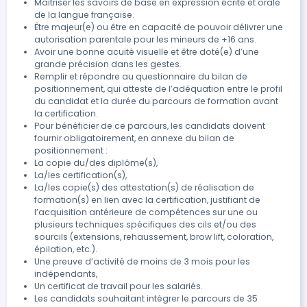
Maîtriser les savoirs de base en expression écrite et orale
esthétiquement les cils afin d’embellir le regard en
de la langue française.
exécutant des protocoles de soins esthétiques
Être majeur(e) ou être en capacité de pouvoir délivrer une
adaptés à chaque technique définie, et avec maîtrise
autorisation parentale pour les mineurs de +16 ans.
Avoir une bonne acuité visuelle et être doté(e) d’une
des gestes, dans le but d’obtenir des résultats de
grande précision dans les gestes.
qualité et satisfaction du/de la client(e). 2)
Remplir et répondre au questionnaire du bilan de
Rehaussement classique des cils - Présentation du
positionnement, qui atteste de l’adéquation entre le profil
protocole de rehaussement classique - Réalisation de
du candidat et la durée du parcours de formation avant
la prestation : application des pads, des lotions
la certification.
spécifiques, structuration du galbe des cils - Fixation
Pour bénéficier de ce parcours, les candidats doivent
fournir obligatoirement, en annexe du bilan de
des cils pour un effet lifté et harmonieux 3)
positionnement :
Rehaussement Coréen - Présentation du protocole de
La copie du/des diplôme(s),
rehaussement Coréen - Réalisation de la prestation :
La/les certification(s),
application des pads du bas et du haut, préparation et
La/les copie(s) des attestation(s) de réalisation de
application des lotions spécifiques, structuration du
formation(s) en lien avec la certification, justifiant de
galbe des cils - Fixation des cils pour un effet lifté et
l’acquisition antérieure de compétences sur une ou
plusieurs techniques spécifiques des cils et/ou des
harmonieux 4) Coloration des cils - Présentation du
sourcils (extensions, rehaussement, brow lift, coloration,
protocole de coloration des cils - Réalisation de la
épilation, etc.).
prestation : application des zones à sécuriser,
Une preuve d’activité de moins de 3 mois pour les
préparation et application de la coloration,
indépendants,
structuration des cils - Fixation des cils pour un effet et
Un certificat de travail pour les salariés.
un regard intense Réalisation en autonomie encadrée
Les candidats souhaitant intégrer le parcours de 35