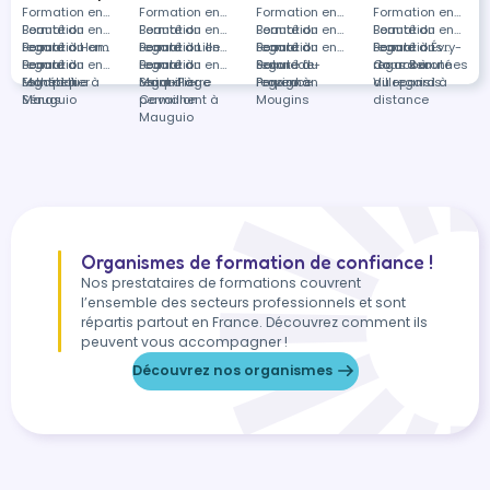
épilation au fil et à la pince.
Formation en
Formation en
Formation en
Formation en
Beauté du
Formation en
Beauté du
Formation en
Beauté du
Formation en
Beauté du
Formation en
regard à Ham
Beauté du
Formation en
regard à Lille
Beauté du
Formation en
regard à
Beauté du
Formation en
regard à Évry-
Beauté du
Formations
regard à
Beauté du
Formation en
regard à
Beauté du
Formation en
Salon-de-
regard à
Beauté du
Courcouronnes
regard à
dans Beauté
Montpellier
regard à
Esthétique à
Saint-Pierre
regard à
Maquillage
Provence
Perpignan
regard à
Villeparisis
du regard à
Sénas
Mauguio
Cavaillon
permanent à
Mougins
distance
Mauguio
Organismes de formation de confiance !
Nos prestataires de formations couvrent
l’ensemble des secteurs professionnels et sont
répartis partout en France. Découvrez comment ils
peuvent vous accompagner !
Découvrez nos organismes