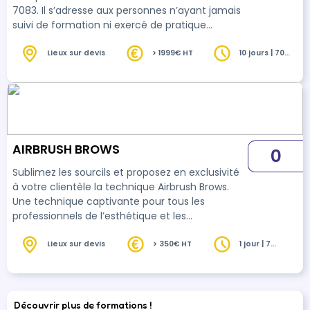
7083. Il s’adresse aux personnes n’ayant jamais
suivi de formation ni exercé de pratique
professionnelle dans le domaine de
l’embellissement du regard, ainsi qu’aux
Lieux sur devis
> 1999€ HT
10 jours | 70
heures
professionnels souhaitant acquérir l’ensemble
des compétences nécessaires à l’exercice
sécurisé et autonome de cette activité. Ce
parcours permet une acquisition progressive,
structurée et encadrée de l’ensemble des
compétences du référentiel, …
AIRBRUSH BROWS
0
Sublimez les sourcils et proposez en exclusivité
à votre clientèle la technique Airbrush Brows.
Une technique captivante pour tous les
professionnels de l’esthétique et les
professionnels spécialisés en beauté du regard.
Le airbrush vous permet d’appliquer la
Lieux sur devis
> 350€ HT
1 jour | 7
heures
coloration hybride et d’obtenir de sublimes
résultats en le combinant avec les techniques
spécifiques visant l’embellissement des sourcils
: restructuration, mapping, browlift, colorimétrie,
Découvrir plus de formations !