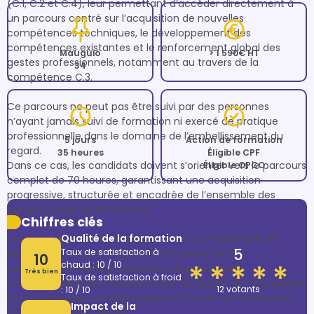
(C.1, C.2 et C.4), leur permettant d’accéder directement à 
un parcours centré sur l’acquisition de nouvelles 
compétences techniques, le développement des 
compétences existantes et le renforcement global des 
Mauguio
> 1 590€ HT
gestes professionnels, notamment au travers de la 
34
compétence C.3.

Ce parcours ne peut pas être suivi par des personnes 
n’ayant jamais suivi de formation ni exercé de pratique 
professionnelle dans le domaine de l’embellissement du 
5 jours
Action de formation
regard.

35 heures
Éligible CPF
Dans ce cas, les candidats doivent s’orienter vers le parcours 
Éligible OPCO
complet de 70 heures, garantissant une acquisition 
progressive, structurée et encadrée de l’ensemble des 
compétences du référentiel.

Chiffres clés
Qualité de la formation
Le parcours de 35 heures permet aux professionnels de 
5
Taux de satisfaction à
développer, se perfectionner et d’enrichir leurs 
10
chaud : 10 / 10
compétences dans la réalisation de prestations 
Très bien
Taux de satisfaction à froid
professionnelles d’embellissement du regard, en consolidant 
12 votants
: 10 / 10
leurs connaissances techniques et en affinant la précision 
Impact de la
et la maîtrise des gestes.
