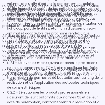
volume, etc.), afin d’obtenir le consentement éclairé
Le parcours de 35 heures peut être suivi en format continu 
du/de la client(e) avant de formaliser le rendez-vous et
C.1.6 – Recueillir et collecter, au sein d’un document
ou modularisé, avec des dates d’entrée et de sortie définies, 
garantir une prestation de qualité qui répondra aux
spécifique (fiche client) respectant la RGPD, toutes les
afin de s’adapter aux contraintes des professionnels en 
attentes du/de la client(e).
informations indispensables à la prise du rendez-vous
activité, tout en garantissant l’acquisition, la mise en 
(coordonnées complètes, date de naissance, situation de
pratique et l’évaluation des compétences visées.

handicap, port de lentilles, etc.), afin d’assurer un suivi
optimal et adapté lors des prochains rendez-vous.
À l’issue du parcours, le candidat est en capacité de réaliser 
C.2. Organiser son poste de travail en sélectionnant les
des prestations professionnelles d’embellissement du 
produits professionnels et le matériel adaptés aux
regard, en mobilisant ses acquis antérieurs et les 
objectifs de la séance pour embellir le regard, tout en
compétences développées dans le cadre de la formation, 
respectant les protocoles d’hygiène, de désinfection et
dans le respect des exigences esthétiques, sanitaires et 
de sécurité, afin d’assurer une prestation de qualité.
sécuritaires.

C.2.1 – Se laver les mains (avant et après la prestation)
selon le programme de l’OMS, afin d’appliquer les règles
L’action de formation entre dans la catégorie des actions 
d’hygiène et de sécurité dans le but de prévenir la
d’acquisition de connaissances, prévues par l’article L.6313-1 
transmission de germes et de bactéries tout au long de la
du Code du travail.

réalisation et de l’application des protocoles techniques
de soins esthétiques.
C.2.2 – Sélectionner les produits professionnels en
s’assurant de leur conformité aux normes CE et de leur
date de péremption, conformément à la législation et à