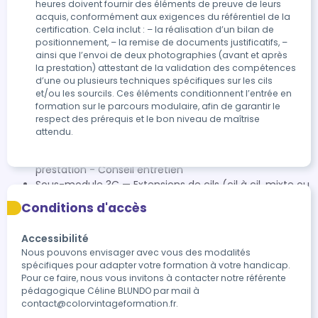
heures doivent fournir des éléments de preuve de leurs
par la formatrice. - Photo avant prestation - Phase
acquis, conformément aux exigences du référentiel de la
préparatoire du regard, des cils (pose et retrait des
certification. Cela inclut : – la réalisation d’un bilan de
produits cosmétiques) - Sécurisation de la zone (peau,
positionnement, – la remise de documents justificatifs, –
cils inférieurs) - Analyse de la structure naturelle des
ainsi que l’envoi de deux photographies (avant et après
cils - Colorimétrie - Pose de pads (adaptés au projet
la prestation) attestant de la validation des compétences
défini) - Application du protocole de soins esthétiques
d’une ou plusieurs techniques spécifiques sur les cils
et/ou les sourcils. Ces éléments conditionnent l’entrée en
du rehaussement des cils classique ou Coréen (pose,
formation sur le parcours modulaire, afin de garantir le
temps de pause et retrait des produits artificiels) -
respect des prérequis et le bon niveau de maîtrise
Application du protocole de soins esthétiques de la
attendu.
coloration des cils (préparation de la couleur,
application et retrait de la couleur) - Photo après
prestation - Conseil entretien
Sous-module 3C — Extensions de cils (cil à cil, mixte ou
volume Russe) Durée : 14 h – Modulable Contenus et
Conditions d'accès
Moyens Pédagogiques : - L’anatomie des cils - Les
maladies et les contres indications - La typologie des
Accessibilité
yeux - Les extensions de cils (diamètres, courbures,
Nous pouvons envisager avec vous des modalités 
tailles) - La différence des méthodes : cil à cil, mixte et
spécifiques pour adapter votre formation à votre handicap. 
volume Russe - Le mapping et les effets (naturels,
Pour ce faire, nous vous invitons à contacter notre référente 
poupée….) - Les produits, les outils et le matériel - Les
pédagogique Céline BLUNDO par mail à 
différentes colles et les spécificités - Les pinces :