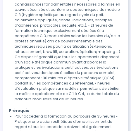
(prévention des TMS, réglage fauteuil, lumière…) -
connaissances fondamentales nécessaires à la mise en
Application des règles d’hygiène et de sécurité -
œuvre sécurisée et conforme des techniques du module
Contrôle de l’état du matériel (usure, désinfection,
C.3 (hygiène spécifique au regard, cycle du poil,
normes CE) - Vérification des produits cosmétiques :
colorimétrie appliquée, contre-indications, principes
conformité à la réglementation n°1223/2009,
d’adhérence, protocoles, sécurité, etc.), - 21 heures de
péremption - Préparation des consommables : drap
formation technique exclusivement dédiées à la
compétence C.3, modulables selon les besoins du/de la
d’examen, gants, charlotte, tablier, protections
professionnel(le) afin de couvrir l’ensemble des
jetables.. - Présentation de la fiche client : informations
techniques requises pour la certification (extensions,
à recueillir (coordonnées, antécédents médicaux,
rehaussement, brow lift, coloration, épilation/mapping....).
situation de handicap, attentes…) - Techniques de
Ce dispositif garantit que tous les apprenants disposent
questionnement et d’écoute active, analyse des
d’un socle théorique commun avant d’aborder la
besoins - Fiche autorisation droit à l’image : photos
pratique et les évaluations certificatives. Les évaluations
certificatives, identiques à celles du parcours complet,
avant-après la prestation - Typologie du regard :
comprennent : 30 minutes d’épreuve théorique (QCM)
analyser la forme des yeux, la morphologie des cils -
portant sur les compétences du référentiel, 7 heures
Colorimétrie : choisir les teintes adaptées selon la
d’évaluation pratique sur modèles, permettant de vérifier
peau, les cheveux et les yeux - Définir le projet
la maîtrise opérationnelle de C.1 à C.4, La durée totale du
personnalisé en validant le choix de la prestation -
parcours modulaire est de 35 heures.
Reconnaître les anomalies (conjonctivite, orgelet,
Prérequis
mycoses, etc.) - Comment orienter la cliente vers un
Pour accéder à la formation du parcours de 35 heures «
professionnel de santé si besoin - Application du
Pratiquer une action esthétique d’embellissement du
protocole d’hygiène - Installation et confort du modèle
regard », tous les candidats doivent obligatoirement :
Réaliser des techniques spécifiques pour modifier