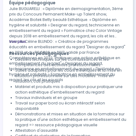
Équipe pédagogique
Rappel des consignes de suivi et d’entretien à
Julie BUGLIARELLI : ○ Diplômée en dermopigmentation, 3ème
transmettre à la cliente
prix du Concours Permanent Make-up Talent show,
Académie Biotek Betty beauté Esthétique. ○ Diplômée en
hygiène et salubrité ○ Designer du regard, technicienne en
embellissement du regard ○ Formatrice chez Color Vintage
depuis 2018 en embellissement du regard, les cils et les
sourcils Céline BLUNDO : ○ Créatrice de programmes
Voir plus
éducatifs en embellissement du regard "Designer du regard"
en 2013 et du RS 6006 en 2017, validé par France
Ressources pédagogiques
Compétences en 2022 "Pratiquer une action esthétique en
Dossiers techniques sur les connaissances et les
embellissement du regard" ○ Designer du regard,
compétences des activités professionnelles.
technicienne en embellissement du regard ○ Diplômée en
Salles adaptées pour les cours théoriques et la mise en
hygiène et salubrité ○ Formatrice en embellissement du
situation professionnelle sur des modèles : mise en
regard, les cils et les sourcils
situation, cas pratiques
Matériel et produits mis à disposition pour pratiquer une
action esthétique d'embellissement du regard
Travaux individuels et en groupe
Travail sur paper bord ou écran intéractif selon
disponibilité
Démonstrations et mises en situation de la formatrice sur
la pratique d'une action esthétique en embellissement du
regard => ressource pédagogique visuelle
Attestation d'assuidité
Certificat de réalisation de la formation