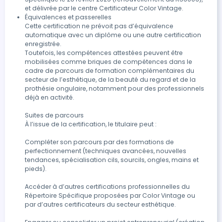
maîtriser les timings - Rappel des consignes de suivi et
et délivrée par le centre Certificateur Color Vintage. 
d’entretien à transmettre à la cliente 3) Technique des
Équivalences et passerelles

extensions méthode mixte (cil à cil et bouquets pré
Cette certification ne prévoit pas d’équivalence 
faits) - Présentation du protocole des extensions
automatique avec un diplôme ou une autre certification 
enregistrée.

méthode mixte (cil à cil et bouquets pré faits) -
Toutefois, les compétences attestées peuvent être 
Réalisation de la prestation : phase préparatoire des
mobilisées comme briques de compétences dans le 
cils, sécurisation des cils inférieurs, création du
cadre de parcours de formation complémentaires du 
mapping (tailles, courbure, diamètre, isolation des cils
secteur de l’esthétique, de la beauté du regard et de la 
naturels, fusion de l'extension sur le cils naturels,
prothésie ongulaire, notamment pour des professionnels 
analyse du résultat. - Réalisation d'une dépose sur tête
déjà en activité.

d'entraînement : phase préparatoire, sécurisation des
Suites de parcours

cils inférieurs, application et maîtrise de la lotion de
À l’issue de la certification, le titulaire peut :

dépose, maîtrise du retrait des extensions, phase finale
et application des produits de nettoyage sur les cils
Compléter son parcours par des formations de 
naturels. - Analyse de la prestation complète réalisée
perfectionnement (techniques avancées, nouvelles 
par l'apprenant(e) - Analyse des photos avant et
tendances, spécialisation cils, sourcils, ongles, mains et 
pieds).

après la prestation - Conseils personnalisés pour
perfectionner les gestes et maîtriser les timings -
Accéder à d’autres certifications professionnelles du 
Rappel des consignes de suivi et d’entretien à
Répertoire Spécifique proposées par Color Vintage ou 
transmettre à la cliente 4) Technique des extensions
par d’autres certificateurs du secteur esthétique.

méthode volume Russe - Présentation du protocole