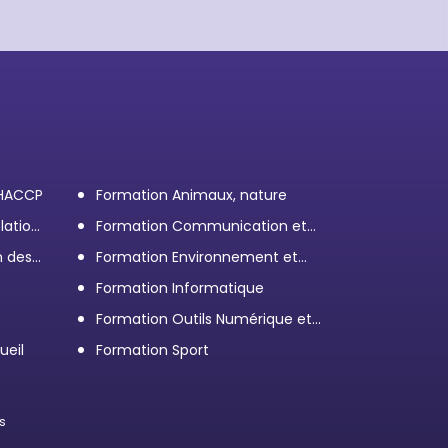
 HACCP
Formation Animaux, nature
lation
Formation Communication et
efficacité personnelle et
n des
Formation Environnement et
professionnelle
démarche RSE
Formation Informatique
Formation Outils Numérique et
e
Bureautique
ueil
Formation Sport
s