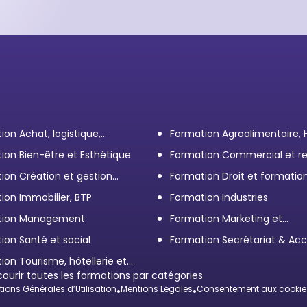
ion Achat, logistique,
Formation Agroalimentaire,
ort
ion Bien-être et Esthétique
Formation Commercial et re
client
ion Création et gestion
Formation Droit et formatio
eprise
Élus
ion Immobilier, BTP
Formation Industries
tion Management
Formation Marketing et
Communication d'entrepris
ion Santé et social
Formation Secrétariat & Acc
ion Tourisme, hôtellerie et
ration
courir toutes les formations par catégories
ions Générales d’Utilisation
•
Mentions Légales
•
Consentement aux cookie