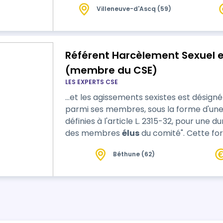
Villeneuve-d'Ascq (59)
formation. Attention ! Les membres élus du CSE doivent être formés en santé, en
sécurité et en conditions de travail…
Référent Harcèlement Sexuel 
(membre du CSE)
LES EXPERTS CSE
…et les agissements sexistes est désign
parmi ses membres, sous la forme d'une 
définies à l'article L. 2315-32, pour une 
des membres
élus
du comité". Cette formation propose de s'approprier le
cadre juridique en matière de harcèleme
Béthune (62)
maîtriser les différentes missions du réf
répondre aux prérogatives de la fonc…