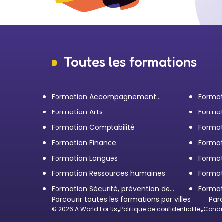
Toutes les formations
Formation Accompagnement
Format
personnel et Bilan de
transp
Formation Arts
Format
compétences
Formation Comptabilité
Format
d'entr
Formation Finance
Format
Formation Langues
Forma
Formation Ressources humaines
Format
Formation Sécurité, prévention des
Format
risques et qualité
Parcourir toutes les formations par villes
restau
Par
© 2026 A World For Us
•
Politique de confidentialité
•
Condit