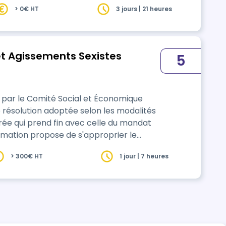
> 0€ HT
3 jours | 21 heures
et Agissements Sexistes
5
é par le Comité Social et Économique
résolution adoptée selon les modalités
durée qui prend fin avec celle du mandat
nt sexuel et agissements sexistes et de
> 300€ HT
1 jour | 7 heures
érent du CSE en la matière afin de