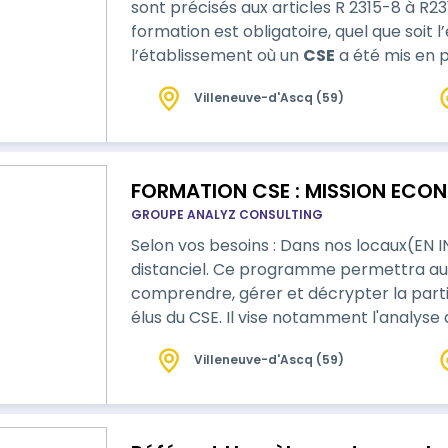
sont précisés aux articles R 2315-8 à R2315-
formation est obligatoire, quel que soit l’
l’établissement où un
CSE
a été mis en place. L’ensemble des m
CSE (titulaires comme suppléants) et de
Villeneuve-d'Ascq (59)
formation. Attention ! Les membres élus du CSE doivent être formés en santé, en
sécurité et en conditions de travail…
FORMATION CSE : MISSION ECON
GROUPE ANALYZ CONSULTING
Selon vos besoins : Dans nos locaux(EN I
distanciel. Ce programme permett
comprendre, gérer et décrypter la par
élus du CSE. Il vise notamment l'analyse de la BDESE et l'interprétation du BILAN
SOCIAL. Il prend en compte les nouve
Villeneuve-d'Ascq (59)