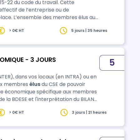
22 du code du travail. Cette
effectif de l’entreprise ou de
embres élus au
 la CSSCT, doivent bénéficier de cette
> 0€ HT
5 jours | 35 heures
OMIQUE - 3 JOURS
5
NTER), dans vos locaux (en INTRA) ou en
ra aux membres
élus
du CSE de pouvoir
tie économique spécifique aux membres
lles obligations en matière d'info…
> 0€ HT
3 jours | 21 heures