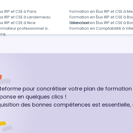
s IRP et CSE à Paris
Formation en Élus IRP et CSE à M
us IRP et CSE à Landerneau
Formation en Élus IRP et CSE à B
s IRP et CSE à Nice
Billancourt
Formation en Élus IRP et CSE à Bo
ormateur professionnel à
Formation en Comptabilité à Vil
scq
ateforme pour concrétiser votre plan de formation
ponse en quelques clics !
quisition des bonnes compétences est essentielle,