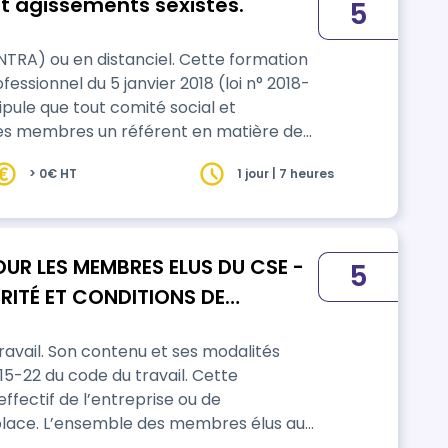
t agissements sexistes.
5
n distanciel. Cette formation
fessionnel du 5 janvier 2018 (loi n° 2018-
ipule que tout comité social et
ses membres un référent en matière de
ements à caractères sexuels (c. trav. art.
> 0€ HT
1 jour | 7 heures
ormation permettra
R LES MEMBRES ELUS DU CSE -
5
s modalités
22 du code du travail. Cette
effectif de l’entreprise ou de
embres élus au
 la CSSCT, doivent bénéficier de cette