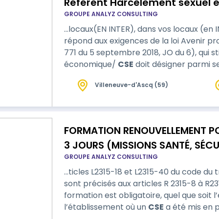
Référent Harcèlement sexuel e
GROUPE ANALYZ CONSULTING
…locaux(EN INTER), dans vos locaux (en INTRA) ou e
répond aux exigences de la loi Avenir pro
771 du 5 septembre 2018, JO du 6), qui st
économique/
CSE
doit désigner parmi 
lutte contre le harcèlement et les agiss
Villeneuve-d'Ascq (59)
L. 2314-1) pour les entreprises de plus de 11 Salariés. Cette f
au référent harcèlement…
FORMATION RENOUVELLEMENT POU
3 JOURS (MISSIONS SANTÉ, SÉCURITÉ ET CONDITIONS DE
GROUPE ANALYZ CONSULTING
TRAVAIL)
…ticles L2315-18 et L2315-40 du code du travail. Son contenu et se
sont précisés aux articles R 2315-8 à R2315-
formation est obligatoire, quel que soit l’
l’établissement où un
CSE
a été mis en place. L’ensemble des m
CSE (titulaires comme suppléants) et de