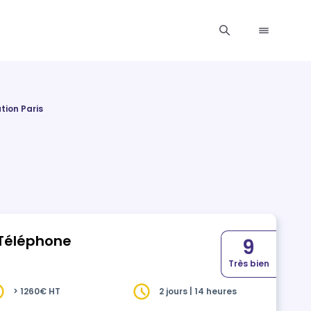
tion Paris
 Téléphone
9
Très bien
> 1260€ HT
2 jours | 14 heures