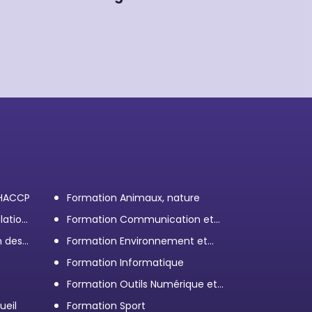
 HACCP
Formation Animaux, nature
lation
Formation Communication et
efficacité personnelle et
n des
Formation Environnement et
professionnelle
démarche RSE
Formation Informatique
Formation Outils Numérique et
e
Bureautique
ueil
Formation Sport