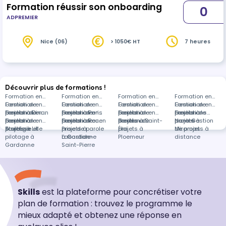
Formation réussir son onboarding
0
ADPREMIER
Nice (06)
> 1050€ HT
7 heures
Découvrir plus de formations !
Formation en
Formation en
Formation en
Formation en
Gestion de
Formation en
Gestion de
Formation en
Gestion de
Formation en
Gestion de
Formation en
projets à Dinan
Gestion de
Formation en
projets à Paris
Gestion de
Formation en
projets à
Gestion de
Formation en
projets à
Gestion de
Formations
projets à
Gestion de
Formation en
projets à Rouen
Gestion de
Formation en
Bordeaux
projets à Saint-
Gestion de
Nantes
projets à
dans Gestion
Toulouse
projets à Lille
Stratégie et
projets à
Prise de parole
Éloi
projets à
Miramas
de projets à
pilotage à
Labastide-
à Gardanne
Ploemeur
distance
Gardanne
Saint-Pierre
Skills
est la plateforme pour concrétiser votre
plan de formation : trouvez le programme le
mieux adapté et obtenez une réponse en