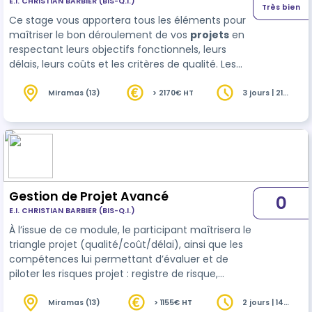
E.I. CHRISTIAN BARBIER (BIS-Q.I.)
Très bien
Ce stage vous apportera tous les éléments pour
maîtriser le bon déroulement de vos
projets
en
respectant leurs objectifs fonctionnels, leurs
délais, leurs coûts et les critères de qualité. Les
techniques seront illustrées au moyen d'un cas
pratique qui servira de fil rouge à l'étude des
Miramas (13)
> 2170€ HT
3 jours | 21
heures
différentes phases d'un projet. Cette formation…
Gestion de Projet Avancé
0
E.I. CHRISTIAN BARBIER (BIS-Q.I.)
À l’issue de ce module, le participant maîtrisera le
triangle projet (qualité/coût/délai), ainsi que les
compétences lui permettant d’évaluer et de
piloter les risques projet : registre de risque,
analyse qualitative et quantitative et plan
d’atténuation des risques. Formation également
Miramas (13)
> 1155€ HT
2 jours | 14