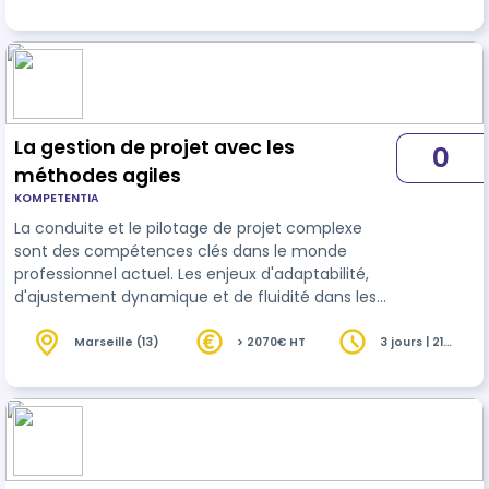
heures
disponible en distanciel
La gestion de projet avec les
0
méthodes agiles
KOMPETENTIA
La conduite et le pilotage de projet complexe
sont des compétences clés dans le monde
professionnel actuel. Les enjeux d'adaptabilité,
d'ajustement dynamique et de fluidité dans les
interactions collaboratives
projets
nécessitent
l'adoption d'une méthodologie agile. Pour de
Marseille (13)
> 2070€ HT
3 jours | 21
heures
nombreux projets, combiner l'approche agile et
l'approche en cascade constitue une réponse
efficace de gestion projet hybridée. Cette
formation a pour objet l'appropriation des notions
cl…