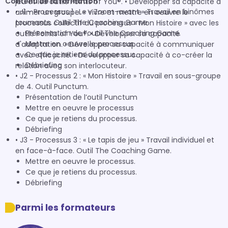
Contenu de la formation
jeu et les outils Points of You®. • Développer sa capacité à
• J1 - Processus 1 : Le « Zoom-avant » Travail en binômes
animer un groupe. • Vivre et mettre en oeuvre le
tournants. Outil The Coaching Game
processus collectif du processus « Mon Histoire » avec les
Présentation de l’outil The Coaching Game.
outils Points of You®. • Développer sa capacité
Mettre en oeuvre le processus.
d'adaptation. • Développer sa capacité à communiquer
Ce que je retiens du processus.
avec efficacité. • Développer sa capacité à co-créer la
Débriefing
relation avec son interlocuteur.
• J2 - Processus 2 : « Mon Histoire » Travail en sous-groupe
de 4. Outil Punctum.
Présentation de l’outil Punctum
Mettre en oeuvre le processus
Ce que je retiens du processus.
Débriefing
• J3 - Processus 3 : « Le tapis de jeu » Travail individuel et
en face-à-face. Outil The Coaching Game.
Mettre en oeuvre le processus.
Ce que je retiens du processus.
Débriefing
Parmi les formateurs