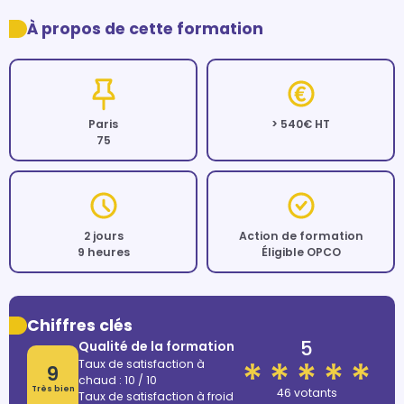
À propos de cette formation
Paris
> 540€ HT
75
2 jours
Action de formation
9 heures
Éligible OPCO
Chiffres clés
5
Qualité de la formation
Taux de satisfaction à
9
chaud : 10 / 10
Très bien
46 votants
Taux de satisfaction à froid