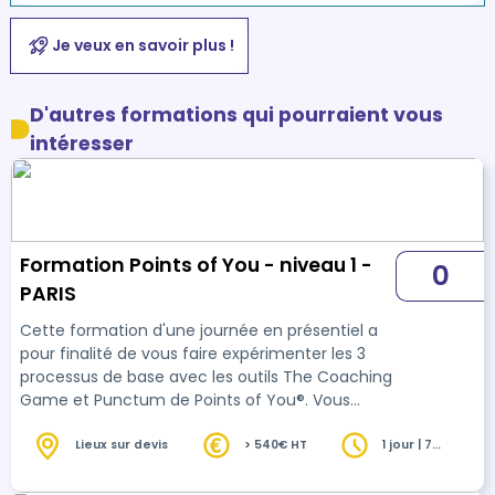
Je veux en savoir plus !
D'autres formations qui pourraient vous
intéresser
Formation Points of You - niveau 1 -
0
PARIS
Cette formation d'une journée en présentiel a
pour finalité de vous faire expérimenter les 3
processus de base avec les outils The Coaching
Game et Punctum de Points of You®. Vous
bénéficierez ainsi d’une première approche de
la méthodologie et des outils Points of You®. Et
Lieux sur devis
> 540€ HT
1 jour | 7
heures
vous expérimenterez également une manière
unique de communiquer et de dialoguer tout