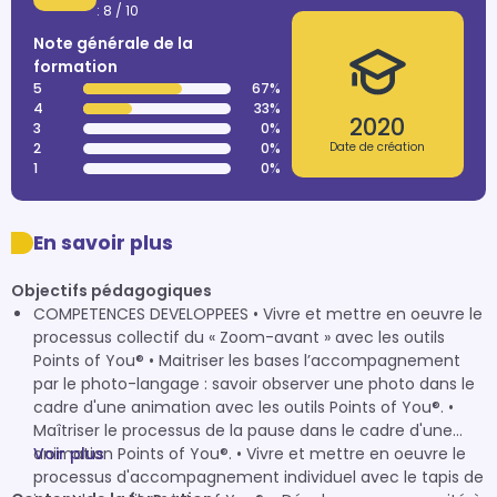
: 8 / 10
Note générale de la
formation
5
67%
4
33%
2020
3
0%
2
0%
Date de création
1
0%
En savoir plus
Objectifs pédagogiques
COMPETENCES DEVELOPPEES • Vivre et mettre en oeuvre le
processus collectif du « Zoom-avant » avec les outils
Points of You® • Maitriser les bases l’accompagnement
par le photo-langage : savoir observer une photo dans le
cadre d'une animation avec les outils Points of You®. •
Maîtriser le processus de la pause dans le cadre d'une
animation Points of You®. • Vivre et mettre en oeuvre le
Voir plus
processus d'accompagnement individuel avec le tapis de