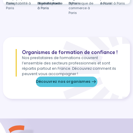
Paris
Paris
Comptabilité à
et relationnelle
digital à Paris
Prise de parole
Paris
à Paris
Dynamique de
à Paris
Accueil à Paris
Paris
à Paris
à Paris
commerce à
Paris
Organismes de formation de confiance !
Nos prestataires de formations couvrent
l’ensemble des secteurs professionnels et sont
répartis partout en France. Découvrez comment ils
peuvent vous accompagner !
Découvrez nos organismes