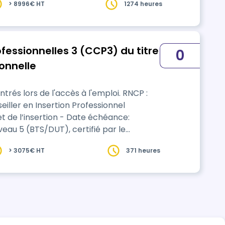
> 8996€ HT
1274 heures
essionnelles 3 (CCP3) du titre
0
ionnelle
és lors de l'accès à l'emploi. RNCP :
iller en Insertion Professionnel
 et de l’insertion - Date échéance:
veau 5 (BTS/DUT), certifié par le
 l'insertion. Titre délivré par un jury de
> 3075€ HT
371 heures