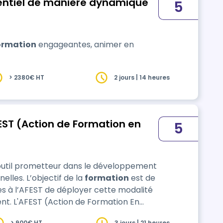
entiel de manière dynamique
5
ormation
engageantes, animer en
> 2380€ HT
2 jours | 14 heures
ST (Action de Formation en
5
util prometteur dans le développement
nelles. L’objectif de la
formation
est de
s à l’AFEST de déployer cette modalité
nt. L'AFEST (Action de Formation En
édagogique qui vise à former les
> 900€ HT
3 jours | 21 heures