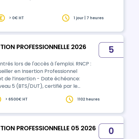
> 0€ HT
1 jour | 7 heures
ERTION PROFESSIONNELLE 2026
5
és lors de l'accès à l'emploi. RNCP :
iller en Insertion Professionnel
 et de l’insertion - Date échéance:
veau 5 (BTS/DUT), certifié par le
 l'insertion. Titre délivré par un jury de
> 6500€ HT
1102 heures
ERTION PROFESSIONNELLE 05 2026
0