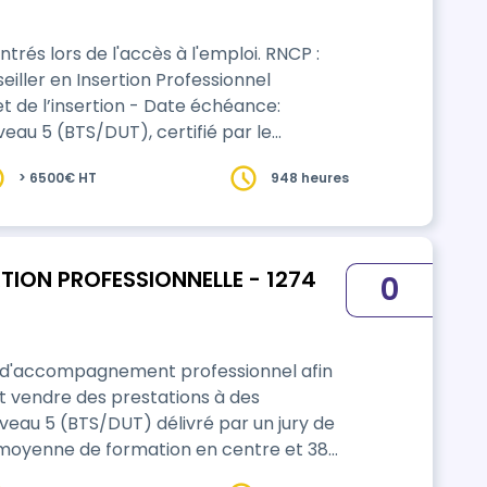
és lors de l'accès à l'emploi. RNCP :
iller en Insertion Professionnel
 et de l’insertion - Date échéance:
veau 5 (BTS/DUT), certifié par le
 l'insertion. Titre délivré par un jury de
> 6500€ HT
948 heures
RTION PROFESSIONNELLE - 1274
0
ns d'accompagnement professionnel afin
ut vendre des prestations à des
iveau 5 (BTS/DUT) délivré par un jury de
 de l’évolution du référentiel, des