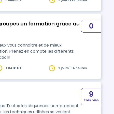
 groupes en formation grâce au
0
ux vous connaître et de mieux
ion. Prenez en compte les différents
ation!
> 841€ HT
2 jours | 14 heures
9
Très bien
rennent
e. Les techniques utilisées se veulent