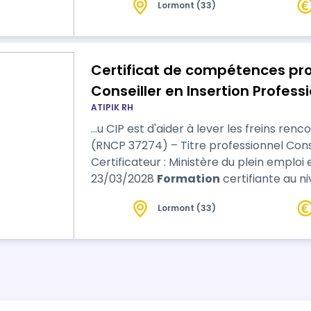
Lormont (33)
compétences métier, des logiciels…
Certificat de compétences prof
Conseiller en Insertion Profess
ATIPIK RH
…u CIP est d'aider à lever les freins rencontr
(RNCP 37274) – Titre professionnel Conse
Certificateur : Ministère du plein emploi
23/03/2028
Formation
certifiante au ni
Ministère du Travail, du plein emploi et de
Lormont (33)
professionnel. Durée : 371 heures : 231 heures de formation en centre, 7 heures
d’évaluations en cours de …