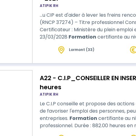
ATIPIK RH
…u CIP est d'aider à lever les freins rencontr
(RNCP 37274) – Titre professionnel Conse
Certificateur : Ministère du plein emploi
23/03/2028
Formation
certifiante au ni
Ministère du Travail, du plein emploi et de
Lormont (33)
professionnel. Durée : 948.00 heures : 551 heures de formation en centre, 9
heures d’évaluations en cours …
A22 - C.I.P_CONSEILLER EN INSE
heures
ATIPIK RH
Le C.I.P conseille et propose des actio
de favoriser l'emploi des personnes, pe
entreprises.
Formation
certifiante au n
professionnel. Durée : 882.00 heures en moyenne de formation en centre et 385
heures en moyenne en stage. Compte tenu