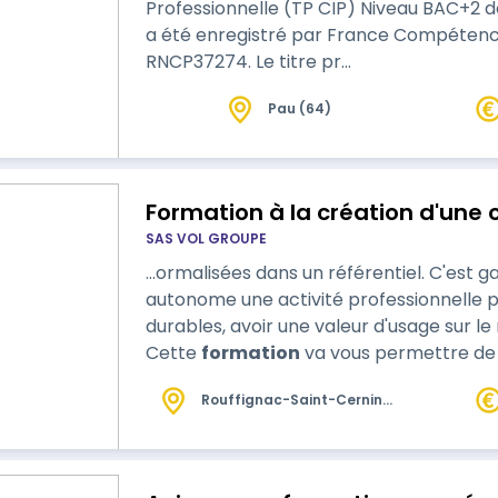
Professionnelle (TP CIP) Niveau BAC+2 délivré 
a été enregistré par France Compétenc
RNCP37274. Le titre pr…
Pau (64)
Formation à la création d'une c
SAS VOL GROUPE
…ormalisées dans un référentiel. C'est garantir la capacité à exercer de manière
autonome une activité professionnelle p
durables, avoir une valeur d'usage sur l
Cette
formation
va vous permettre de ré
créer un dossier de demande auprès d
Rouffignac-Saint-Cernin-
de-Reilhac (24)