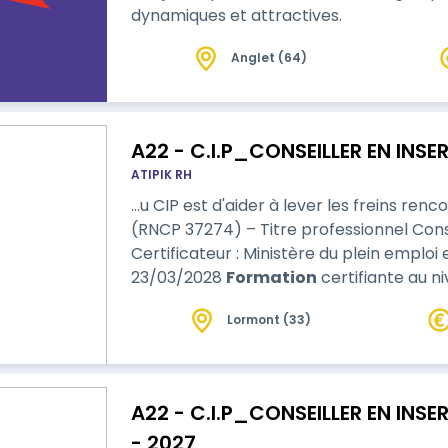
dynamiques et attractives.
Anglet (64)
A22 - C.I.P_CONSEILLER EN INS
ATIPIK RH
…u CIP est d'aider à lever les freins rencontr
(RNCP 37274) – Titre professionnel Conse
Certificateur : Ministère du plein emploi
23/03/2028
Formation
certifiante au ni
Ministère du Travail, du plein emploi et de
Lormont (33)
professionnel. Durée : 1102.00 heures : 693 heures de formation en centre, 21
heures d’évaluations en cour…
A22 - C.I.P_CONSEILLER EN INS
- 2027