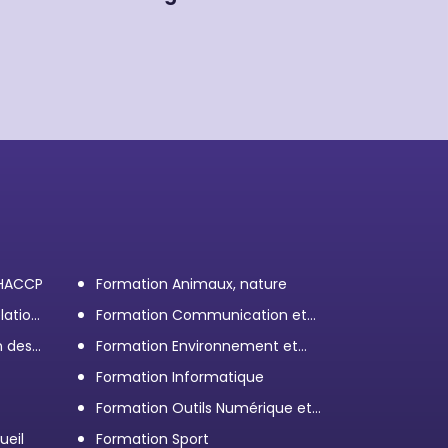
 HACCP
Formation Animaux, nature
lation
Formation Communication et
efficacité personnelle et
n des
Formation Environnement et
professionnelle
démarche RSE
Formation Informatique
Formation Outils Numérique et
e
Bureautique
ueil
Formation Sport