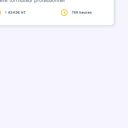
nir formateur professionnel
> 4342€ HT
765 heures