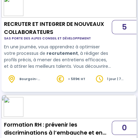
compétences. Attentifs à la qualité de nos
formations, nous effectuons notamment des
évaluations de préformat…
RECRUTER ET INTEGRER DE NOUVEAUX
5
COLLABORATEURS
SAS PORTE DES ALPES CONSEIL ET DÉVELOPPEMENT
En une journée, vous apprendrez à optimiser
votre processus de
recrutement
, à rédiger des
profils précis, à mener des entretiens efficaces,
et à attirer les meilleurs talents. Vous découvrirez
également comment réussir l’intégration des
nouvelles recrues pour les fidéliser sur le long
Bourgoin-
> 589€ HT
1 jour | 7
Jallieu (38)
heures
terme. Bénéficiez d'outils concr…
Formation RH : prévenir les
0
discriminations à l’embauche et en