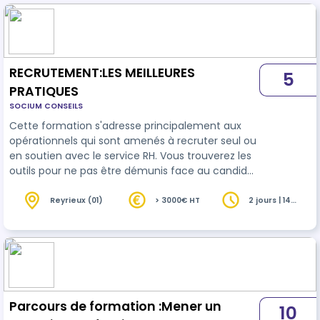
RECRUTEMENT:LES MEILLEURES
5
PRATIQUES
SOCIUM CONSEILS
Cette formation s'adresse principalement aux
opérationnels qui sont amenés à recruter seul ou
en soutien avec le service RH. Vous trouverez les
outils pour ne pas être démunis face au candidat
et surtout pour rester dans le cadre autorisé par
la loi. L'entretien d'embauche est un entretien de
Reyrieux (01)
> 3000€ HT
2 jours | 14
heures
communication qui se prépare et qui
contrairement aux idées reçues ne se fait pas au
feeling.Vous n'avez pas le droit à l'erreur alors
mettez toutes les chances de votre côté grâce à
cette formation express…
Parcours de formation :Mener un
10