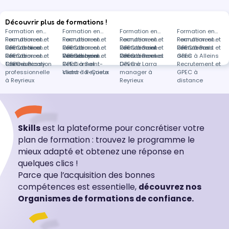
Découvrir plus de formations !
Formation en
Formation en
Formation en
Formation en
Recrutement et
Formation en
Recrutement et
Formation en
Recrutement et
Formation en
Recrutement et
Formation en
GPEC à Nice
Recrutement et
Formation en
GPEC à
Recrutement et
Formation en
GPEC à Saint-
Recrutement et
Formation en
GPEC à Paris
Recrutement et
Formations
GPEC à
Recrutement et
Formation en
Vendenheim
GPEC à Lyon
Recrutement et
Formation en
Omer
GPEC à Rennes
Recrutement et
Formation en
GPEC à Alleins
dans
Toulouse
GPEC à Passy
Communication
GPEC à Saint-
Relationnel
GPEC à Larra
Devenir
Recrutement et
professionnelle
Victor-la-Coste
client à Reyrieux
manager à
GPEC à
à Reyrieux
Reyrieux
distance
Skills
est la plateforme pour concrétiser votre
plan de formation : trouvez le programme le
mieux adapté et obtenez une réponse en
quelques clics !
Parce que l’acquisition des bonnes
compétences est essentielle,
découvrez nos
Organismes de formations de confiance.