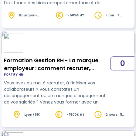
l'existence des biais comportementaux et de
vous amener de la technique et de l'objectivité
dans vos entretiens de
recrutement
.
Bourgoin-
> 589€ HT
1 jour | 7
Jallieu (38)
heures
Formation Gestion RH - La marque
0
employeur : comment recruter,
FORTIFY HR
fidéliser et engager vos talents (1,5j)
Vous avez du mal à recruter, à fidéliser vos
collaborateurs ? Vous constatez un
désengagement ou un manque d’engagement
de vos salariés ? Venez vous former avec un
expert ! Nos formations sont actives et
démonstratives afin de favoriser les
Lyon (69)
> 1800€ HT
2 jours | 11
heures
apprentissages. L’alternance d’apports théoriques
et de pratiques en lien avec l’environnement de
nos clients contribuent à faciliter le transfert de