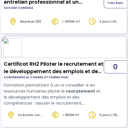
entretien professionnel et un
Très bien
SOCIUM CONSEILS
entretien d'évaluation
Reyrieux (01)
> 3000€ HT
2 jours | 14
heures
Certificat RH2 Piloter le recrutement et
0
le développement des emplois et des
CONVERGENCIA CONSEIL ET FORMATION
compétences dans la fonction
Formation permettant à un-e conseiller-e en
publique territoriale
ressources humaines piloter le
recrutement
et
le développement des emplois et des
compétences : assurer le recrutement,
accompagner le développement des
compétences des agents, et piloter le processus
La Roche-sur-
> 1900€ HT
5 jours | 35
Foron (74)
heures
des entretiens professionnels. Ce stage est
réalisé en partenariat avec le Centre d…