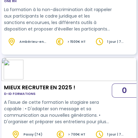
ONE RH
entreprise
La formation à la non-discrimination doit rappeler
aux participants le cadre juridique et les
sanctions encourues, les différents outils à
disposition et proposer d’éveiller les participants
aux enjeux stratégiques de la non-discrimination
au
recrutement
, de décrypter le coût des
Ambérieu-en-
> 1500€ HT
1 jour | 7
Bugey (01)
heures
discriminations pour l’entreprise, sous le prisme
des risques.
MIEUX RECRUTER EN 2025 !
0
D-ID FORMATIONS
A l'issue de cette formation le stagiaire sera
capable : • D'adapter son message et sa
communication aux nouvelles générations. •
D'organiser et préparer ses entretiens pour plus
d’efficacité • Mener l’entretien dans une relation «
Gagnant-Gagnant » • Préparer l’intégration pour
Passy (74)
> 700€ HT
1 jour | 7