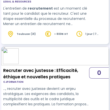
LEGAL & RESOURCES
formation)
L'entretien de
recrutement
est un moment clé
tant pour le candidat que le recruteur. C'est une
étape essentielle du processus de recrutement.
Mener un entretien de recrutement ne
s'improvise pas. Cela requiert une méthodologie,
un savoir faire et un savoir être spécifiq…
Toulouse (31)
> 800€ HT
1 jour | 7
heures
Recruter avec justesse : Efficacité,
0
éthique et nouvelles pratiques
CJFORMATION
…, recruter avec justesse devient un enjeu
stratégique. Les exigences des candidats, la
multiplicité des outils et le cadre juridique
complexifient les pratiques. La formation propose
une approche complète pour professionnaliser