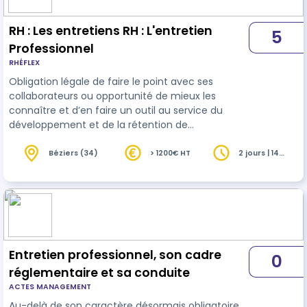
durable des publics dans l'…
RH : Les entretiens RH : L'entretien
5
Professionnel
RHÉFLEX
Obligation légale de faire le point avec ses
collaborateurs ou opportunité de mieux les
connaître et d’en faire un outil au service du
développement et de la rétention de
compétences, l’entretien professionnel est une
obligation légale, mais aussi un moment privilégié
Béziers (34)
> 1200€ HT
2 jours | 14
heures
d’échanges, un moment propice pour capter les
besoins et attentes des collaborateurs et leur
apporter des réponses au service de la marque
employeur.
Entretien professionnel, son cadre
0
réglementaire et sa conduite
ACTES MANAGEMENT
Au-delà de son caractère désormais obligatoire,