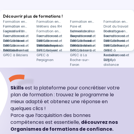
Découvrir plus de formations !
Formation en
Formation en
Formation en
Formation en
Formation
Formation en
Métiers des RH
Paie et
Droit du travail
Logiciels RH
Formation en
Formation en
administration
Formation en
et dialogue
Formation en
Recrutement et
Formation en
Recrutement et
Formation en
du personnel
Recrutement et
Formation en
social
Recrutement et
Formation en
GPEC à Nice
Recrutement et
Formation en
GPEC à
Recrutement et
Formation en
GPEC à Saint-
Recrutement et
Formation en
GPEC à Paris
Recrutement et
Formation en
GPEC à
Recrutement et
Formation en
Vendenheim
GPEC à Reyrieux
Recrutement et
Formation en
Omer
GPEC à Alleins
Recrutement et
Formation en
GPEC à Passy
Recrutement et
Formations
Toulouse
GPEC à Rennes
Recrutement et
GPEC à Lyon
Recrutement et
GPEC à Larra
Recrutement et
GPEC à
dans
GPEC à Béziers
GPEC à
GPEC à La
Ambérieu-en-
Recrutement et
Perpignan
Roche-sur-
Bugey
GPEC à
Foron
distance
Skills
est la plateforme pour concrétiser votre
plan de formation : trouvez le programme le
mieux adapté et obtenez une réponse en
quelques clics !
Parce que l’acquisition des bonnes
compétences est essentielle,
découvrez nos
Organismes de formations de confiance.