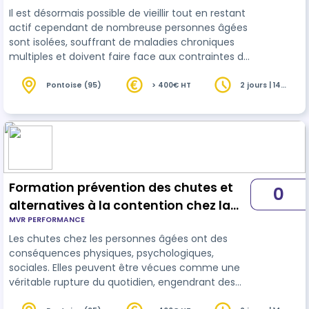
Il est désormais possible de vieillir tout en restant
actif cependant de nombreuse personnes âgées
sont isolées, souffrant de maladies chroniques
multiples et doivent faire face aux contraintes de
la dépendance. Les EHPAD ou le suivi à domicile
permettent à ces personnes de poursuivre leur
Pontoise (95)
> 400€ HT
2 jours | 14
heures
existence dans les meilleures conditions
possibles. Sans conteste, la formation des
professionnels et l'analyse de pratique
constituent un élément déterminant est
essentiel de la qualité de vie et de so…
Formation prévention des chutes et
0
alternatives à la contention chez la
MVR PERFORMANCE
personne âgée
Les chutes chez les personnes âgées ont des
conséquences physiques, psychologiques,
sociales. Elles peuvent être vécues comme une
véritable rupture du quotidien, engendrant des
peurs et bien souvent le début de la une perte