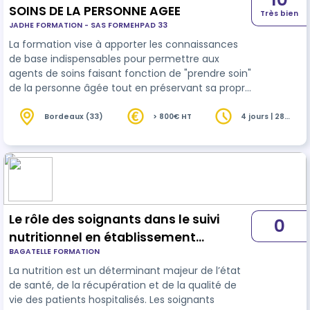
SOINS DE LA PERSONNE AGEE
Très bien
JADHE FORMATION - SAS FORMEHPAD 33
La formation vise à apporter les connaissances
de base indispensables pour permettre aux
agents de soins faisant fonction de "prendre soin"
de la personne âgée tout en préservant sa propre
santé physique et mentale. Elle permet aux
professionnels de s'engager dans une démarche
Bordeaux (33)
> 800€ HT
4 jours | 28
heures
de formation continue pour rester à jour sur les
meilleures pratiques. Ces professionnels vont
développer leur capacité à s'adapter aux
situations nouvelles et aux évolutions des besoins
des personnes âgées dans le respect…
Le rôle des soignants dans le suivi
0
nutritionnel en établissement
BAGATELLE FORMATION
sanitaire
La nutrition est un déterminant majeur de l’état
de santé, de la récupération et de la qualité de
vie des patients hospitalisés. Les soignants