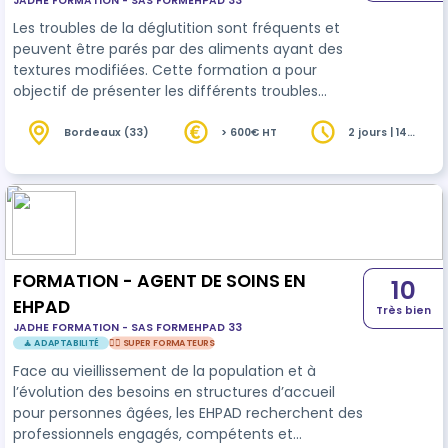
JADHE FORMATION - SAS FORMEHPAD 33
PERSONNE AGEE
Les troubles de la déglutition sont fréquents et
peuvent être parés par des aliments ayant des
textures modifiées. Cette formation a pour
objectif de présenter les différents troubles
existants et de proposer des conduites à tenir
pour sécuriser la personne. La formation s’appuie
Bordeaux (33)
> 600€ HT
2 jours | 14
heures
sur l’analyse des pratiques professionnelles des
salariés, de l’expertise de l’intervenante et de
l’actualisation régulière de ses connaissances via
les recommandations de l’HAS. Cette formation
personnalisée en fonction…
FORMATION - AGENT DE SOINS EN
10
EHPAD
Très bien
JADHE FORMATION - SAS FORMEHPAD 33
🧘 ADAPTABILITÉ
🦸‍♀️ SUPER FORMATEURS
Face au vieillissement de la population et à
l’évolution des besoins en structures d’accueil
pour personnes âgées, les EHPAD recherchent des
professionnels engagés, compétents et