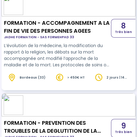
suivis d’une période de formation en milieu
professionnel en EHPAD durant 2 semaines soit 10
j…
FORMATION - ACCOMPAGNEMENT A LA
8
FIN DE VIE DES PERSONNES AGEES
Très bien
JADHE FORMATION - SAS FORMEHPAD 33
L’évolution de la médecine, la modification du
rapport à la religion, les débats sur la mort
accompagnée ont modifié l’approche de la
maladie et de la mort. Les protocoles de soins ont
remplacé les rites. L’accompagnement de fin de
vie est devenu un acte professionnel. Cette
Bordeaux (33)
> 450€ HT
2 jours | 14
heures
professionnalisation de l’accompagnement du
résident en fin de vie n’est cependant pas sans
conséquences pour les soignants. Le soignant qui
accompagne la fin de vie d’un résident se
retrouve acteur d’un moment de la vie où s…
FORMATION - PREVENTION DES
9
TROUBLES DE LA DEGLUTITION DE LA
Très bien