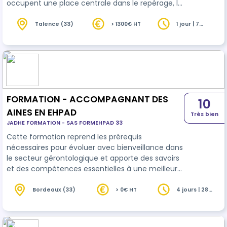
occupent une place centrale dans le repérage, le
suivi et la prévention des troubles nutritionnels.
Cette formation vise à renforcer leurs
Talence (33)
> 1300€ HT
1 jour | 7
heures
compétences pratiques pour identifier les risques
nutritionnels, assurer un suivi adapté et collaborer
efficacement avec les professionnels référents,
afin d’améliorer la prise en charge globale et la
sécurité des patie…
FORMATION - ACCOMPAGNANT DES
10
AINES EN EHPAD
Très bien
JADHE FORMATION - SAS FORMEHPAD 33
Cette formation reprend les prérequis
nécessaires pour évoluer avec bienveillance dans
le secteur gérontologique et apporte des savoirs
et des compétences essentielles à une meilleure
connaissance de la personne âgée et des EHPAD.
Une fois formés, ces professionnels apportent
Bordeaux (33)
> 0€ HT
4 jours | 28
heures
une aide ciblée régulière ou intermittente aux
équipes hôtelières et soignantes des
établissements. Ces 4 jours de formation sont