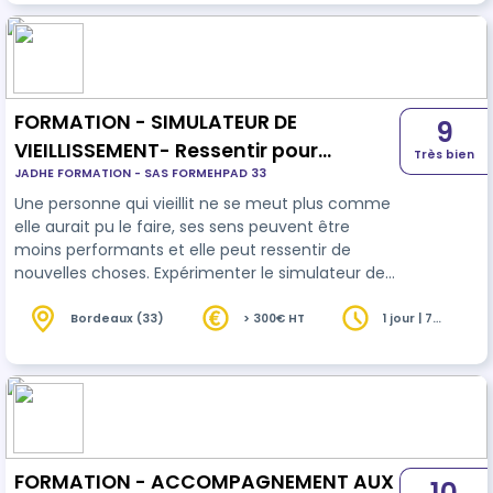
soins de court et long séjour, en soins de suite et
de réadaptation, prenant en soin des patients /
résidents souffrant de démences de type
Alzheimer ou maladies apparentées.
FORMATION - SIMULATEUR DE
9
VIEILLISSEMENT- Ressentir pour
Très bien
JADHE FORMATION - SAS FORMEHPAD 33
adapter son accompagnement
Une personne qui vieillit ne se meut plus comme
elle aurait pu le faire, ses sens peuvent être
moins performants et elle peut ressentir de
nouvelles choses. Expérimenter le simulateur de
vieillissement permet de se mettre à la place du
senior et appréhender de manière réaliste les
Bordeaux (33)
> 300€ HT
1 jour | 7
heures
effets du vieillissement au niveau physique,
psychique et sensoriel. Il permet ainsi de
comprendre différents biais rencontrés et une
meilleure compréhension de son public
s’accompagne d’une meilleure prise en charge.
L…
FORMATION - ACCOMPAGNEMENT AUX
10