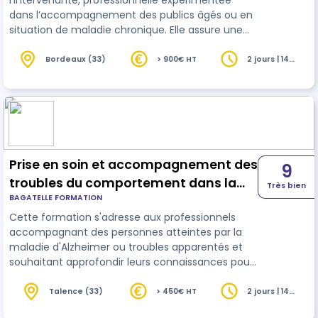
l’intervenante, professionnelle expérimentée
dans l’accompagnement des publics âgés ou en
situation de maladie chronique. Elle assure une
veille régulière et une actualisation de ses
connaissances en
gérontologie
,
Bordeaux (33)
> 900€ HT
2 jours | 14
heures
neuropsychologie et pratiques non
médicamenteuses, garantissant un contenu
toujours pertinent et à jour.
Prise en soin et accompagnement des
9
troubles du comportement dans la
Très bien
BAGATELLE FORMATION
maladie d’Alzheimer
Cette formation s'adresse aux professionnels
accompagnant des personnes atteintes par la
maladie d'Alzheimer ou troubles apparentés et
souhaitant approfondir leurs connaissances pour
une montée en compétences dans la prise en
soin de celles-ci. Ces professionnels peuvent
Talence (33)
> 450€ HT
2 jours | 14
heures
intervenir en EHPAD, à domicile ou en service de