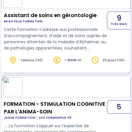
Assistant de soins en gérontologie
9
BAGATELLE FORMATION
Très bien
Cette formation s'adresse aux professionnels
d'accompagnement, d'aide et de soins auprès de
personnes atteintes de la maladie d’Alzheimer ou
de pathologies apparentées, souhaitant
s'engager dans une montée en compétences
pour une meilleure compréhension et adaptation
Talence (33)
> 1850€ HT
20 jours | 140
heures
des prises en charge. A l'isse de cette formation,
le stagiaire maîtrisera le logiciel Digiforma, et
pourra structurer un processus moderne de
gestion numérique de son organisme de
formation.
FORMATION - STIMULATION COGNITIVE
5
PAR L'ANIMA-SOIN
JADHE FORMATION - SAS FORMEHPAD 33
…. La formation s’appuie sur l’expertise de