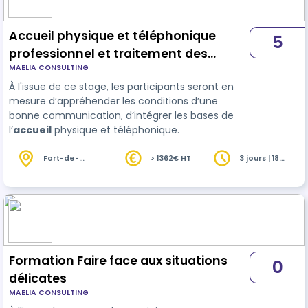
Accueil physique et téléphonique
5
professionnel et traitement des
MAELIA CONSULTING
situations délicates
À l'issue de ce stage, les participants seront en
mesure d’appréhender les conditions d’une
bonne communication, d’intégrer les bases de
l’
accueil
physique et téléphonique.
Fort-de-
> 1362€ HT
3 jours | 18
France (972)
heures
Formation Faire face aux situations
0
délicates
MAELIA CONSULTING