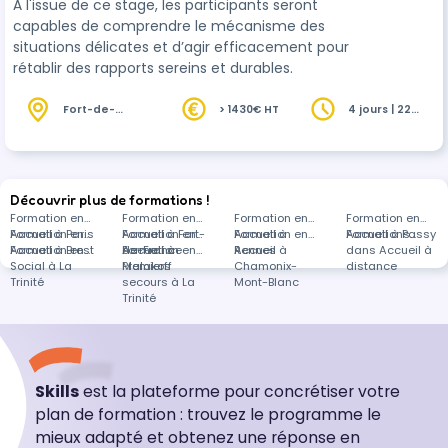
À l'issue de ce stage, les participants seront
capables de comprendre le mécanisme des
situations délicates et d’agir efficacement pour
rétablir des rapports sereins et durables.
Fort-de-
> 1430€ HT
4 jours | 22
France (972)
heures
Découvrir plus de formations !
Formation en
Formation en
Formation en
Formation en
Accueil à Paris
Formation en
Accueil à Fort-
Formation en
Accueil à
Formation en
Accueil à Passy
Formations
Accueil à Brest
Formation en
de-France
Accueil à
Formation en
Rennes
Accueil à
dans Accueil à
Social à La
Malakoff
Premiers
Chamonix-
distance
Trinité
secours à La
Mont-Blanc
Trinité
Skills
est la plateforme pour concrétiser votre
plan de formation : trouvez le programme le
mieux adapté et obtenez une réponse en