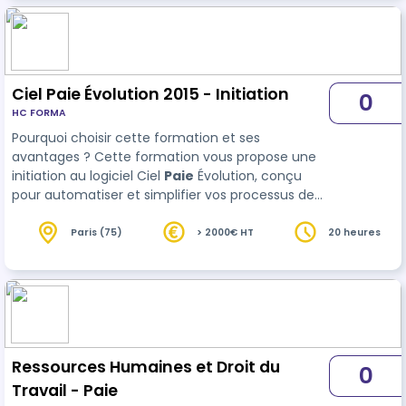
Fiabilité des traitements : Réduisez les erreurs
dans…
Ciel Paie Évolution 2015 - Initiation
0
HC FORMA
Pourquoi choisir cette formation et ses
avantages ? Cette formation vous propose une
initiation au logiciel Ciel
Paie
Évolution, conçu
pour automatiser et simplifier vos processus de
gestion de paie. En acquérant les bases, vous
serez en mesure de : - Configurer les paramètres
Paris (75)
> 2000€ HT
20 heures
essentiels du logiciel. - Traiter les bulletins de paie
en toute conformité. - Gérer l…
Ressources Humaines et Droit du
0
Travail - Paie