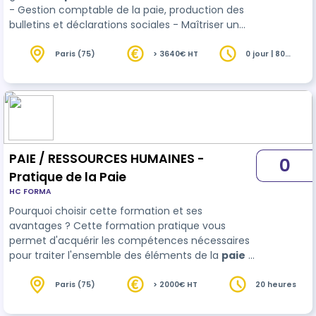
- Gestion comptable de la paie, production des
bulletins et déclarations sociales - Maîtriser un
logiciel de paie : paramétrage du logiciel et des
bulletins.
Paris (75)
> 3640€ HT
0 jour | 80
heures
PAIE / RESSOURCES HUMAINES -
0
Pratique de la Paie
HC FORMA
Pourquoi choisir cette formation et ses
avantages ? Cette formation pratique vous
permet d'acquérir les compétences nécessaires
pour traiter l'ensemble des éléments de la
paie
:
salaires, congés payés, cotisations sociales,
avantages en nature, et absences. Avantages de
Paris (75)
> 2000€ HT
20 heures
la formation : - Conformité légale : Maîtrisez les
obligations réglementaires liées à la paie. -