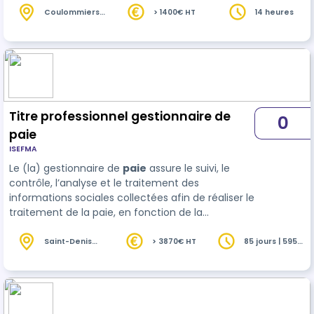
personnel
. Assurer les relations avec le
Coulommiers
> 1400€ HT
14 heures
(77)
personnel et les tiers
Titre professionnel gestionnaire de
0
paie
ISEFMA
Le (la) gestionnaire de
paie
assure le suivi, le
contrôle, l’analyse et le traitement des
informations sociales collectées afin de réaliser le
traitement de la paie, en fonction de la
législation, des conventions collectives et des
contrats de travail.
Saint-Denis
> 3870€ HT
85 jours | 595
(93)
heures