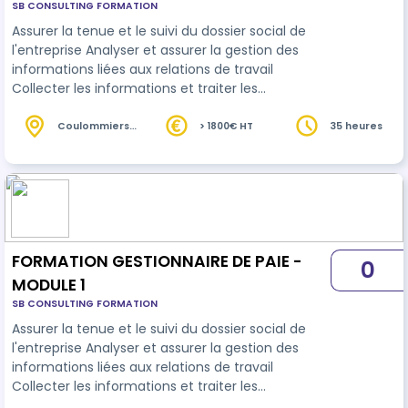
SB CONSULTING FORMATION
Assurer la tenue et le suivi du dossier social de
l'entreprise Analyser et assurer la gestion des
informations liées aux relations de travail
Collecter les informations et traiter les
évènements liés au temps de travail du
personnel
. Assurer les relations avec le
Coulommiers
> 1800€ HT
35 heures
(77)
personnel et les tiers
FORMATION GESTIONNAIRE DE PAIE -
0
MODULE 1
SB CONSULTING FORMATION
Assurer la tenue et le suivi du dossier social de
l'entreprise Analyser et assurer la gestion des
informations liées aux relations de travail
Collecter les informations et traiter les
évènements liés au temps de travail du