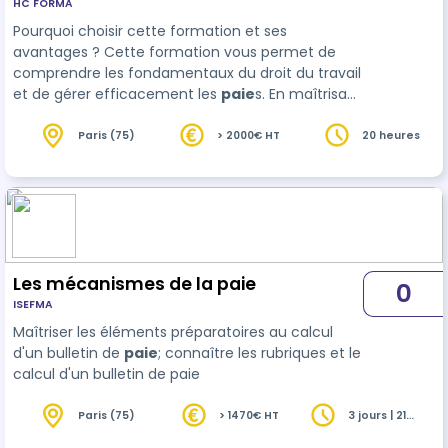
HC FORMA
Pourquoi choisir cette formation et ses
avantages ? Cette formation vous permet de
comprendre les fondamentaux du droit du travail
et de gérer efficacement les
paie
s. En maîtrisant
ces compétences clés, vous garantirez la
conformité légale de votre entreprise tout en
Paris (75)
> 2000€ HT
20 heures
optimisant la gestion RH. Avantages de la
formation : - Expertise juridique renforcée :
Apprendre à interpréter et appliquer le droit du
trava…
Les mécanismes de la paie
0
ISEFMA
Maîtriser les éléments préparatoires au calcul
d'un bulletin de
paie
; connaître les rubriques et le
calcul d'un bulletin de paie
Paris (75)
> 1470€ HT
3 jours | 21
heures