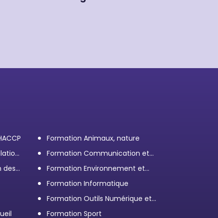
 HACCP
Formation Animaux, nature
lation
Formation Communication et
efficacité personnelle et
n des
Formation Environnement et
professionnelle
démarche RSE
Formation Informatique
Formation Outils Numérique et
e
Bureautique
ueil
Formation Sport