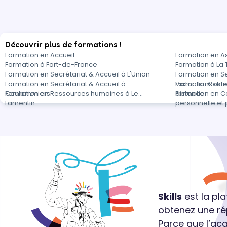
Découvrir plus de formations !
Formation en Accueil
Formation en As
Formation à Fort-de-France
Formation à La T
Formation en Secrétariat & Accueil à L'Union
Formation en Se
Formation en Secrétariat & Accueil à
Victor-la-Cost
Formations dans
Coulommiers
Formation en Ressources humaines à Le
distance
Formation en C
Lamentin
personnelle et 
Skills
est la pl
obtenez une ré
Parce que l’ac