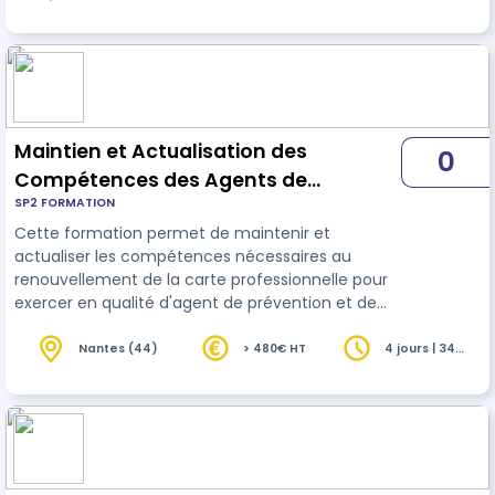
heures
Maintien et Actualisation des
0
Compétences des Agents de
SP2 FORMATION
Prévention et de Sécurité - complet 34
Cette formation permet de maintenir et
heures
actualiser les compétences nécessaires au
renouvellement de la carte professionnelle pour
exercer en qualité d'agent de prévention et de
sécurité
dans le domaine de la surveillance
humaine et du gardiennage.
Nantes (44)
> 480€ HT
4 jours | 34
heures