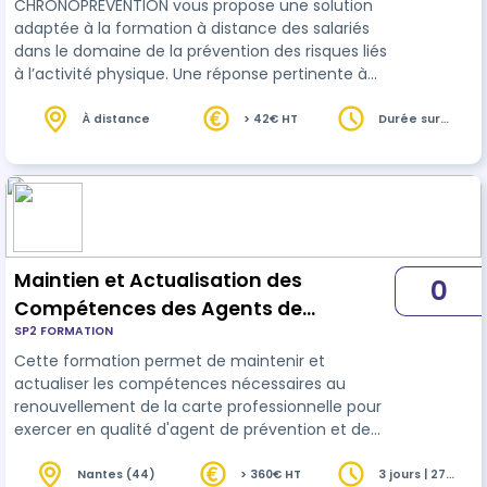
CHRONOPRÉVENTION vous propose une solution
adaptée à la formation à distance des salariés
dans le domaine de la prévention des risques liés
à l’activité physique. Une réponse pertinente à
vos obligations réglementaires. Plus
d’informations au 02.41.20.06.20 Art R4541-8 du
À distance
> 42€ HT
Durée sur
devis
Code du travail : « L’employeur fait bénéficier les
travailleurs dont l’activité comporte des
manutentions manuelles : 1° D’une information
sur les risques qu’ils encourent lorsque les
activités ne sont pas exécutées d’une man…
Maintien et Actualisation des
0
Compétences des Agents de
SP2 FORMATION
Prévention et de Sécurité - court 27
Cette formation permet de maintenir et
heures
actualiser les compétences nécessaires au
renouvellement de la carte professionnelle pour
exercer en qualité d'agent de prévention et de
sécurité
dans le domaine de la surveillance
humaine et du gardiennage.
Nantes (44)
> 360€ HT
3 jours | 27