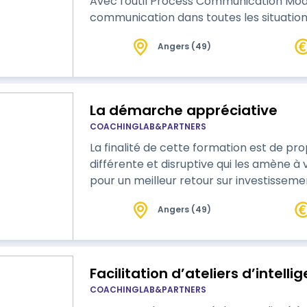
Avec l'outil Process Communication Mod
communication dans toutes les situations. Vous apprendrez à con
type de management préférentiel. Vous pourrez comprendre comment
Angers (49)
identifier les séquences de stress de vo
La démarche appréciative
COACHINGLAB&PARTNERS
La finalité de cette formation est de p
différente et disruptive qui les amène à
pour un meilleur retour sur investisseme
Angers (49)
Facilitation d’ateliers d’intelli
COACHINGLAB&PARTNERS