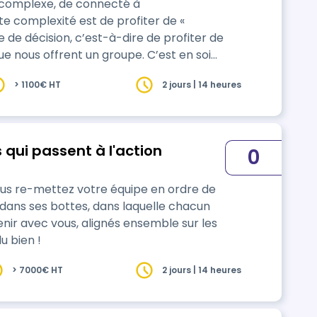
 complexe, de connecté à
e complexité est de profiter de «
se de décision, c’est-à-dire de profiter de
 offrent un groupe. C’est en soi
érentes, plus cette pluralité enrichit
> 1100€ HT
2 jours | 14 heures
re du recul pour apprécier la vue
s « écl…
 qui passent à l'action
0
 re-mettez votre équipe en ordre de
dans ses bottes, dans laquelle chacun
nir avec vous, alignés ensemble sur les
u bien !
> 7000€ HT
2 jours | 14 heures