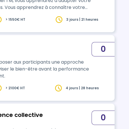
el TM, vous apprendrez à adapter votre
naître votre
> 1550€ HT
3 jours | 21 heures
s collaborateurs et motiver vos équipes.
0
roposer aux participants une approche
 viser le bien-être avant la performance
nt.
> 2100€ HT
4 jours | 28 heures
gence collective
0