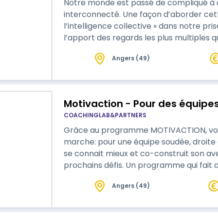
Notre monde est passé de compliqué à
interconnecté. Une façon d’aborder cett
l’intelligence collective » dans notre pri
l’apport des regards les plus multiples que nous
paradoxal : plus nous avons des vues diff
Angers (49)
notre réflexion et nous permet de prend
d’ensemble et prendre des décisions plu
Motivaction - Pour des équipes
COACHINGLAB&PARTNERS
Grâce au programme MOTIVACTION, vous
marche: pour une équipe soudée, droite 
se connait mieux et co-construit son ave
prochains défis. Un programme qui fait d
Angers (49)