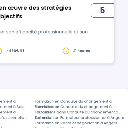
e en œuvre des stratégies
5
bjectifs
 son efficacité professionnelle et son
> 450€ HT
21 heures
gement à
Formation en Conduite du changement à
ement à Saint-
Vendenheim
Formation en Conduite du changement à
gement à
Toulouse
Formations dans Conduite du changement à
fessionnelle à
distance
Formation en Formateur professionnel à Angers
Formation en Vente et négociation à Angers