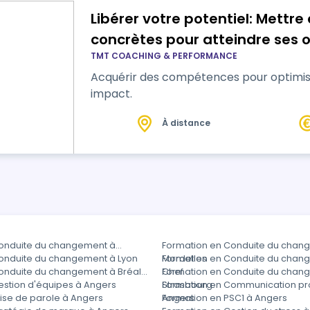
Libérer votre potentiel: Mettr
concrètes pour atteindre ses o
TMT COACHING & PERFORMANCE
Acquérir des compétences pour optimiser
impact.
À distance
onduite du changement à
Formation en Conduite du chan
onduite du changement à Lyon
Mordelles
Formation en Conduite du chang
onduite du changement à Bréal-
Chef
Formation en Conduite du chan
estion d'équipes à Angers
Strasbourg
Formation en Communication pro
ise de parole à Angers
Angers
Formation en PSC1 à Angers