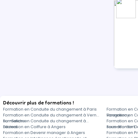
Découvrir plus de formations !
Formation en Conduite du changement à Paris
Formation en C
Formation en Conduite du changement à Vern-
Vaugneray
Formation en C
sur-Seiche
Formation en Conduite du changement à
Formation en C
Béziers
Formation en Coiffure à Angers
sous-Montfort
Formation en G
Formation en Devenir manager à Angers
Formation en Pr