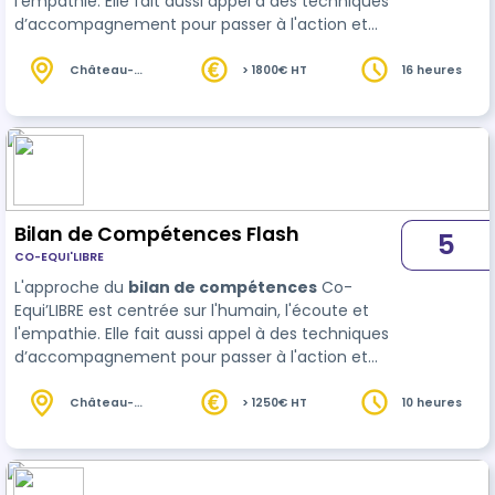
l'empathie. Elle fait aussi appel à des techniques
d’accompagnement pour passer à l'action et
réussir à concrétiser le projet défini
Château-
> 1800€ HT
16 heures
Gontier-sur-
Mayenne (53)
Bilan de Compétences Flash
5
CO-EQUI'LIBRE
L'approche du
bilan de compétences
Co-
Equi’LIBRE est centrée sur l'humain, l'écoute et
l'empathie. Elle fait aussi appel à des techniques
d’accompagnement pour passer à l'action et
réussir à concrétiser le projet défini
Château-
> 1250€ HT
10 heures
Gontier-sur-
Mayenne (53)