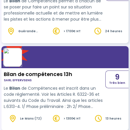
Le
Bilan
de Compétences permet à chacun de
se poser pour faire un point sur sa situation
professionnelle actuelle et de mettre en lumière
les pistes et les actions à mener pour être plus
épanoui dans son travail et dans sa vie. Réalisé
dans un cadre déont…
Guérande
> 1700€ HT
24 heures
(44)
Bilan de compétences 13h
9
SARL EFFERVSENS
Très bien
Le
Bilan
de Compétences est inscrit dans un
code réglementé. Voir les Articles R. 6322-36 et
suivants du Code du Travail. Ainsi que les articles
L.6313-4. 1/ Phase préliminaire : 2h 2/ Phase
d’investigation et d’analyse : 9h 3/ Conclusion et
suivi : …
Le Mans (72)
> 1300€ HT
13 heures