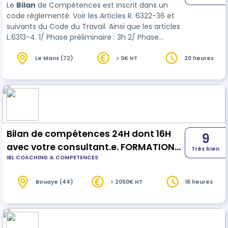
Le
Bilan
de Compétences est inscrit dans un
code réglementé. Voir les Articles R. 6322-36 et
suivants du Code du Travail. Ainsi que les articles
L.6313-4. 1/ Phase préliminaire : 3h 2/ Phase
d’investigation et d’analyse : 14h 3/ Conclusion et
suivi : 3…
Le Mans (72)
> 0€ HT
20 heures
Bilan de compétences 24H dont 16H
9
avec votre consultant.e. FORMATION
Très bien
IBL COACHING & COMPETENCES
EN PRESENTIEL
Bouaye (44)
> 2050€ HT
16 heures