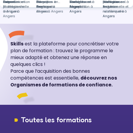
l'Isle
Lamentin
Angers
Communication
Formation en
Aix-en-
d'équipes à
Devenir
Formation en
Ambérieu-en-
changement à
Vente et
Formation en
distance
professionnel à
Intelligence
Formation en
professionnelle
Stratégie de
Provence
Angers
manager à
Gestion du
Bugey
Angers
négociation à
Sécurité à
Angers
émotionnelle et
Inclusion
à Angers
marque à
Angers
stress à Angers
Angers
Angers
relationnelle à
numérique à
Angers
Angers
Angers
Skills
est la plateforme pour concrétiser votre
plan de formation : trouvez le programme le
mieux adapté et obtenez une réponse en
quelques clics !
Parce que l’acquisition des bonnes
compétences est essentielle,
découvrez nos
Organismes de formations de confiance.
Toutes les formations