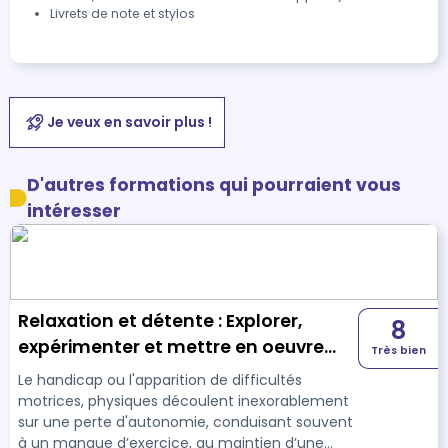
Livrets de note et stylos
Je veux en savoir plus !
D'autres formations qui pourraient vous
intéresser
Relaxation et détente : Explorer,
8
expérimenter et mettre en oeuvre
Très bien
des ateliers adaptées en
Le handicap ou l'apparition de difficultés
établissement de santé ou structure
motrices, physiques découlent inexorablement
sur une perte d'autonomie, conduisant souvent
médico-sociale
à un manque d’exercice, au maintien d’une