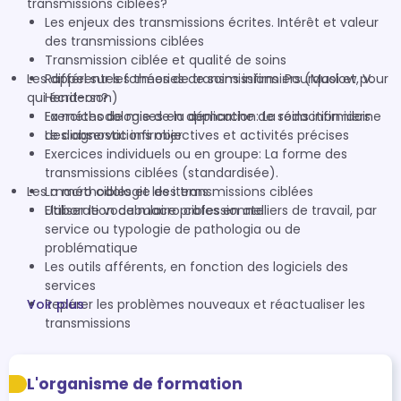
transmissions ciblées?
Les enjeux des transmissions écrites. Intérêt et valeur
des transmissions ciblées
Transmission ciblée et qualité de soins
Les différentes formes de transmissions :Pourquoi et pour
Rappel sur les théories de soins infirmiers (Maslow, V.
qui écrit-on?
Henderson)
La méthodologie de la démarche de soins infirmiers
Exercices de mises en application: La rédaction idoine
Le diagnostic infirmier
des observations objectives et activités précises
Exercices individuels ou en groupe: La forme des
transmissions ciblées (standardisée).
La méthodologie des transmissions ciblées
Les macro cibles et les items
Utiliser le vocabulaire professionnel
Elaboration de macro cibles en ateliers de travail, par
service ou typologie de pathologia ou de
problématique
Les outils afférents, en fonction des logiciels des
services
Voir plus
Repérer les problèmes nouveaux et réactualiser les
transmissions
L'organisme de formation