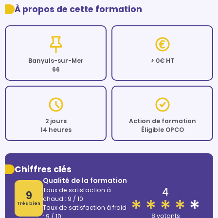
À propos de cette formation
Banyuls-sur-Mer
> 0€ HT
66
2 jours
Action de formation
14 heures
Éligible OPCO
Chiffres clés
Qualité de la formation
4
Taux de satisfaction à
9
chaud : 9 / 10
Très bien
Taux de satisfaction à froid
8 votants
: 9 / 10