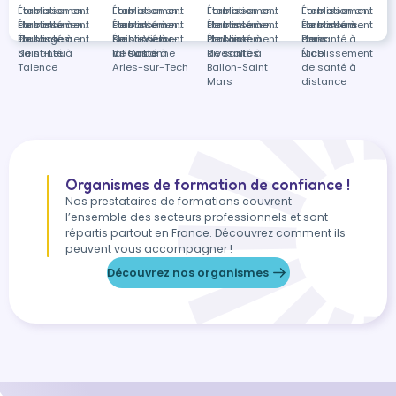
Établissement
Formation en
Établissement
Formation en
Établissement
Formation en
Établissement
Formation en
…
de santé à
Établissement
Formation en
de santé à
Établissement
Formation en
de santé à
Établissement
Formation en
de santé à
Établissement
Formations
Toulouges
de santé à
Établissement
Saint-Victor-
de santé à
Établissement
Pontoise
de santé à
Établissement
Paris
de santé à
dans
Saint-Leu
de santé à
la-Coste
Villeurbanne
de santé à
Rivesaltes
de santé à
Nice
Établissement
Talence
Arles-sur-Tech
Ballon-Saint
de santé à
Mars
distance
Organismes de formation de confiance !
Nos prestataires de formations couvrent
l’ensemble des secteurs professionnels et sont
répartis partout en France. Découvrez comment ils
peuvent vous accompagner !
Découvrez nos organismes