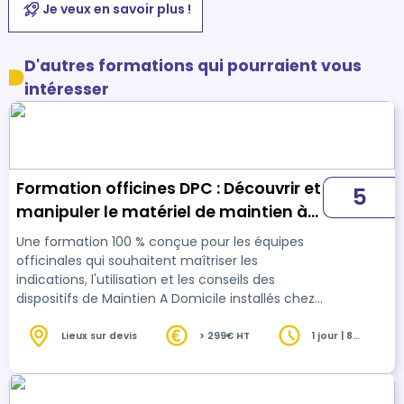
Je veux en savoir plus !
D'autres formations qui pourraient vous
intéresser
Formation officines DPC : Découvrir et
5
manipuler le matériel de maintien à
domicile (MAD) pour mieux le
Une formation 100 % conçue pour les équipes
conseiller
officinales qui souhaitent maîtriser les
indications, l'utilisation et les conseils des
dispositifs de Maintien A Domicile installés chez
leurs patients. Chaque matériel fait l'objet d'une
description, d'une démonstration et d'une
Lieux sur devis
> 299€ HT
1 jour | 8
heures
manipulation si besoin. La formation alterne
théorie et pratique, ainsi qu'un exercice "de
fond" permettant l'acquisition des notions