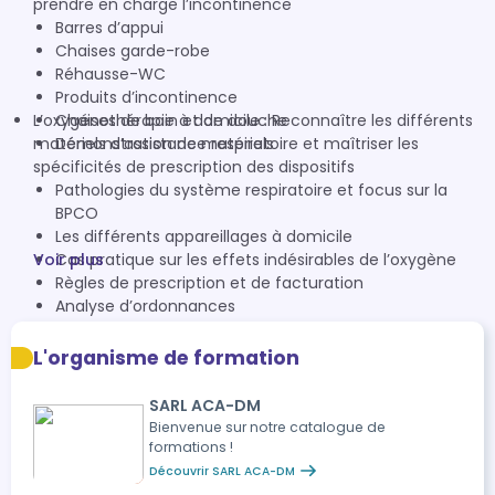
prendre en charge l’incontinence
Barres d’appui
Chaises garde-robe
Réhausse-WC
Produits d’incontinence
L’oxygénothérapie à domicile : Reconnaître les différents
Chaises de bain et de douche
matériels d’assistance respiratoire et maîtriser les
Démonstration de matériels
spécificités de prescription des dispositifs
Pathologies du système respiratoire et focus sur la
BPCO
Les différents appareillages à domicile
Voir plus
Cas pratique sur les effets indésirables de l’oxygène
Règles de prescription et de facturation
Analyse d’ordonnances
Démonstration d’appareils de traitement des maladies
de l’appareil respiratoire
L'organisme de formation
SARL ACA-DM
Bienvenue sur notre catalogue de
formations !
Découvrir SARL ACA-DM