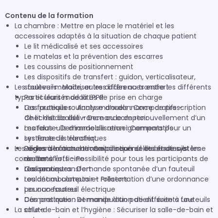
Contenu de la formation
La chambre : Mettre en place le matériel et les
accessoires adaptés à la situation de chaque patient
Le lit médicalisé et ses accessoires
Le matelas et la prévention des escarres
Les coussins de positionnement
Les dispositifs de transfert : guidon, verticalisateur,
Les fauteuils : Maîtriser les différences entre les différents
soulève-malade, autres aides au transfert
types et leurs modalités de prise en charge
Particularités de la LPPR
Cas pratiques : Analyse d’ordonnance de prescription
Les fauteuils roulants manuels : Comparatifs -
de lit médicalisé - Demande de renouvellement d’un
Checklist de délivrance au comptoir
matelas - Demande de renseignements pour un
Les fauteuils d’immobilisation : Comparatifs
système de transfert
Les fauteuils électriques
Les aides à la marche : Savoir repérer les besoins et les
Démonstration et manipulation de lits et de système
Règles de facturation et de cumul des fauteuils
conseiller à l'officine
de transferts - Possibilité pour tous les participants de
roulants
réaliser un transfert
Cas pratiques : Demande spontanée d’un fauteuil
Les cannes
roulant au comptoir - Présentation d’une ordonnance
Les déambulateurs et rollators
pour un fauteuil électrique
Les accessoires
Démonstration et manipulation de différents fauteuils
Cas pratiques : Demande d’un patient suite à une
La salle-de-bain et l’hygiène : Sécuriser la salle-de-bain et
chute