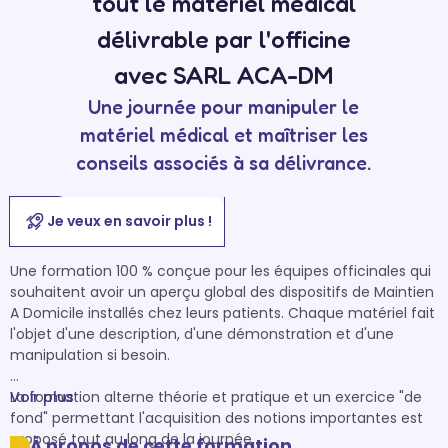
tout le matériel médical
délivrable par l'officine
avec SARL ACA-DM
Une journée pour manipuler le
matériel médical et maîtriser les
conseils associés à sa délivrance.
Je veux en savoir plus !
Une formation 100 % conçue pour les équipes officinales qui 
souhaitent avoir un aperçu global des dispositifs de Maintien 
A Domicile installés chez leurs patients. Chaque matériel fait 
l'objet d'une description, d'une démonstration et d'une 
manipulation si besoin. 

La formation alterne théorie et pratique et un exercice "de 
Voir plus
fond" permettant l'acquisition des notions importantes est 
proposé tout au long de la journée. 

À propos de cette formation