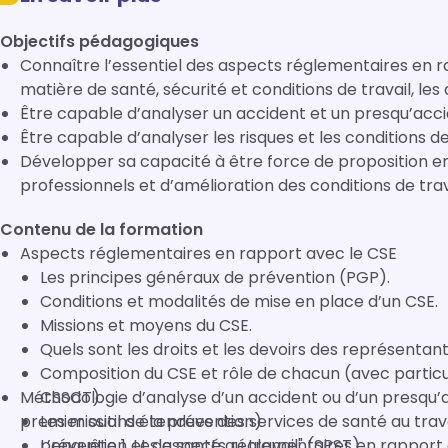
Objectifs pédagogiques
Connaître l’essentiel des aspects réglementaires en r
matière de santé, sécurité et conditions de travail, les dr
Être capable d’analyser un accident et un presqu’accid
Être capable d’analyser les risques et les conditions de 
Développer sa capacité à être force de proposition e
professionnels et d’amélioration des conditions de trav
Contenu de la formation
Aspects réglementaires en rapport avec le CSE
Les principes généraux de prévention (PGP).
Conditions et modalités de mise en place d’un CSE.
Missions et moyens du CSE.
Quels sont les droits et les devoirs des représentan
Composition du CSE et rôle de chacun (avec particu
Méthodologie d’analyse d’un accident ou d’un presqu’acc
CSSCT).
premier outil de la prévention)
Les missions étendues des services de santé au travail (SST), qui deviennent les "services de
prévention et de santé au travail" (SPST).
L’enquête 1. Les aspects réglementaires en rapport avec l’enquête 2. Les d