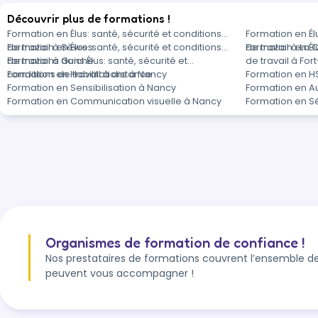
Découvrir plus de formations !
Formation en Élus: santé, sécurité et conditions
Formation en Élu
de travail à Sèvres
Formation en Élus: santé, sécurité et conditions
de travail à La
Formation en Élu
de travail à Guiche
Formations dans Élus: santé, sécurité et
de travail à Fo
conditions de travail à distance
Formation en Habilitations à Nancy
Formation en H
Formation en Sensibilisation à Nancy
Formation en A
Formation en Communication visuelle à Nancy
Formation en S
Organismes de formation de confiance !
Nos prestataires de formations couvrent l’ensemble de
peuvent vous accompagner !