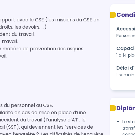
Condi
apport avec le CSE (les missions du CSE en
oits, les devoirs, …).
Accessi
ent du travail.
Personne
travail.
Capaci
n matière de prévention des risques
1 à 14 pl
ail.
Délai d
1 semain
ts du personnel au CSE.
Diplô
larité en cas de mise en place d’une
ident du travail (l’analyse d’AT : le
Le sta
trans
ifficultés de l’enquête
connai