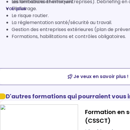
Les ambiances thermiques.
les formations en inter-entreprises). Debriefing en
Voir plus
L'éclairage.
Le risque routier.
La réglementation santé/sécurité au travail.
Gestion des entreprises extérieures (plan de préven
Formations, habilitations et contrôles obligatoires.
Je veux en savoir plus !
D'autres formations qui pourraient vous 
Formation en s
(CSSCT)