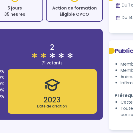
Du 1 
5 jours
Action de formation
35 heures
Éligible OPCO
Du 14
2
Publi
71 votants
Memb
Membr
0%
Anima
0%
Infirm
0%
0%
Prérequ
0%
2023
Cette
Date de création
Toute
consei