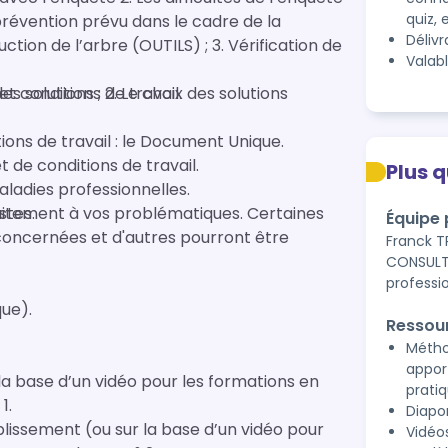
quiz, 
prévention prévu dans le cadre de la
Déliv
Valab
e
t conditions de travail.
ions de travail : le Document Unique.
 de conditions de travail.
Plus 
aladies professionnelles.
stes.
Équipe
Franck T
CONSULTA
professi
ue).
Ressou
Métho
appor
ur la base d’un vidéo pour les formations en
prati
1.
Diap
établissement (ou sur la base d’un vidéo pour
Vidéo