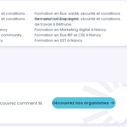
 et conditions
Formation en Élus: santé, sécurité et conditions
 et conditions
de travail à Compiègne
Formation en Élus: santé, sécurité et conditions
de travail à Béthune
ancy
Formation en Marketing digital à Nancy
t community
Formation en Élus IRP et CSE à Nancy
cy
Formation en SST à Nancy
Découvrez nos organismes
Découvrez comment ils