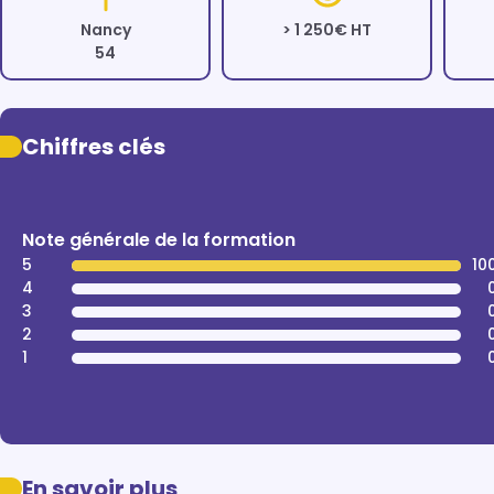
Nancy
> 1 250€ HT
54
Chiffres clés
Note générale de la formation
5
10
4
3
2
1
En savoir plus