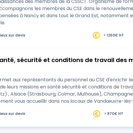
nnaissances des membres de la CSSCT. Organisme de for
accompagnons les membres du CSE dans le renouvelleme
spensées à Nancy et dans tout le Grand Est, notamment e
le.
ieux sur devis
> 1250€ HT
anté, sécurité et conditions de travail de
rmet aux représentants du personnel au CSE d'enrichir 
e leurs missions en santé sécurité et conditions de trava
rasbourg, Colmar, Mulhouse), Champagne Ardennes (Reims) et en Bourgogne (Dijon).
ment vous accueillir dans nos locaux de Vandœuvre-lès
ieux sur devis
> 870€ HT