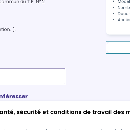
 commun du T.P. N° 2.
Modèl
Nombre
Docum
Accès
tion…).
intéresser
anté, sécurité et conditions de travail de