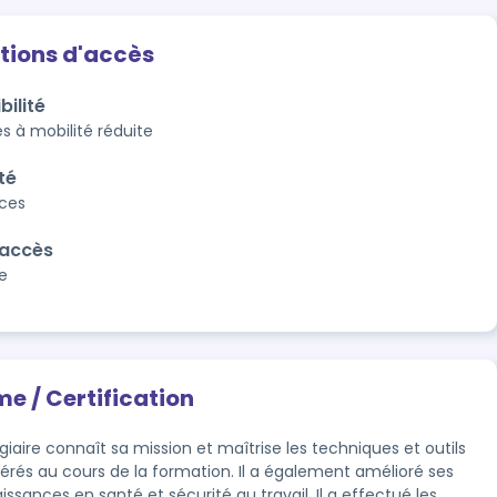
tions d'accès
bilité
s à mobilité réduite
té
aces
'accès
e
me / Certification
giaire connaît sa mission et maîtrise les techniques et outils 
férés au cours de la formation. Il a également amélioré ses 
ssances en santé et sécurité au travail. Il a effectué les 