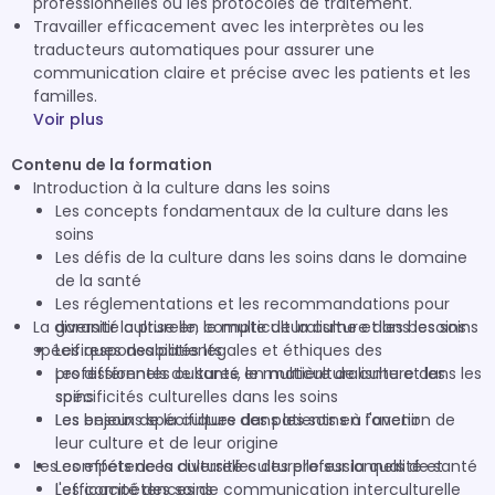
professionnelles ou les protocoles de traitement.
Travailler efficacement avec les interprètes ou les
traducteurs automatiques pour assurer une
communication claire et précise avec les patients et les
familles.
Voir plus
Contenu de la formation
Introduction à la culture dans les soins
Les concepts fondamentaux de la culture dans les
soins
Les défis de la culture dans les soins dans le domaine
de la santé
Les réglementations et les recommandations pour
La diversité culturelle, le multiculturalisme et les besoins
garantir la prise en compte de la culture dans les soins
spécifiques des patients
Les responsabilités légales et éthiques des
professionnels de santé en matière de culture dans les
Les différentes cultures, le multiculturalisme et les
soins
spécificités culturelles dans les soins
Les enjeux de la culture dans les soins à l'avenir
Les besoins spécifiques des patients en fonction de
leur culture et de leur origine
Les compétences culturelles des professionnels de santé
Les effets de la diversité culturelle sur la qualité et
l'efficacité des soins
Les compétences de communication interculturelle