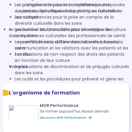
Les pratiques et les recommandations pour répondre
Les compétences pour la compréhension des
aux besoins spécifiques des patients en fonction de
croyances, des valeurs et des pratiques culturelles
leur culture
Les compétences pour la prise en compte de la
diversité culturelle dans les soins
La gestion des situations délicates en matière de culture
Les outils et les formations pour développer les
dans les soins
compétences culturelles des professionnels de santé
La promotion de la culture dans les soins à travers la
Les conflits liés aux différences culturelles dans les
communication et les relations avec les patients et les
soins
familles
Les situations de non-respect des droits des patients
en fonction de leur culture
Voir plus
Les situations de discrimination et de préjugés culturels
dans les soins
Les outils et les procédures pour prévenir et gérer les
situations délicates liées à la culture dans les soins
L'organisme de formation
MVR Performance
Se former aujourd’hui, réussir demain
Découvrir MVR Performance