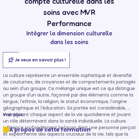
compte culturelle dans les
soins avec MVR
Performance
Intégrer la dimension culturelle
dans les soins
Je veux en savoir plus !
La culture représente un ensemble sophistiqué et diversifié 
de coutumes, de croyances et de comportements partagés 
au sein d'un groupe. Ce mélange unique est ce qui distingue 
un groupe d'un autre, façonné par des éléments comme la 
langue, l'ethnie, la religion, le statut économique, l'origine 
géographique et l'éducation. Sa portée est considérable, 
imprégnant chaque aspect de la vie quotidienne et jouant 
Voir plus
un rôle déterminant dans la santé individuelle. La culture 
influence profondément la façon dont une personne perçoit 
À propos de cette formation
et expérimente des aspects cruciaux de la vie, tels que la 