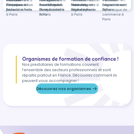
Toulouse
interculturelle à
Gestion
Formation en
Le Port
interculturelle à
Intelligence
Formation en
Formation à
Formation en
Antibes
Communication
Vente et
Formation en
Fronton
Pontoise
d'équipes à
Communication
Formation en
Baie-Mahault
émotionnelle
Bureautique à
Formation en
Paris
Marketing
Formation en
interculturelle à
négociation à
Environnement
Formation en
Paris
professionnelle
Sécurité à Paris
et relationnelle
Paris
Comptabilité à
digital à Paris
Prise de parole
distance
Paris
à Paris
Dynamique de
à Paris
à Paris
Paris
à Paris
commerce à
Paris
Organismes de formation de confiance !
Nos prestataires de formations couvrent
l’ensemble des secteurs professionnels et sont
répartis partout en France. Découvrez comment ils
peuvent vous accompagner !
Découvrez nos organismes