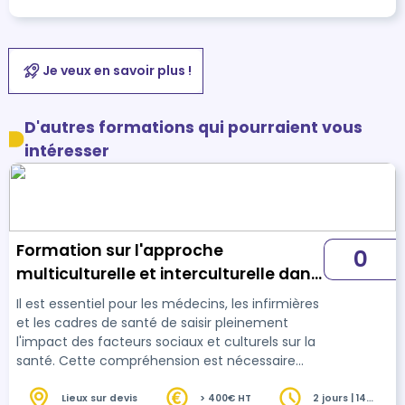
Je veux en savoir plus !
D'autres formations qui pourraient vous
intéresser
Formation sur l'approche
0
multiculturelle et interculturelle dans
les soins
Il est essentiel pour les médecins, les infirmières
et les cadres de santé de saisir pleinement
l'impact des facteurs sociaux et culturels sur la
santé. Cette compréhension est nécessaire
pour fournir des soins véritablement centrés sur
le patient, en répondant à leurs besoins
Lieux sur devis
> 400€ HT
2 jours | 14