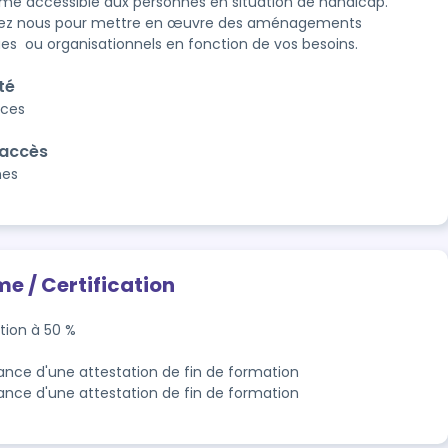
e accessible aux personnes en situation de handicap.  
ez nous pour mettre en œuvre des aménagements 
es  ou organisationnels en fonction de vos besoins.
té
aces
'accès
nes
me / Certification
tion à 50 %

rance d'une attestation de fin de formation
rance d'une attestation de fin de formation