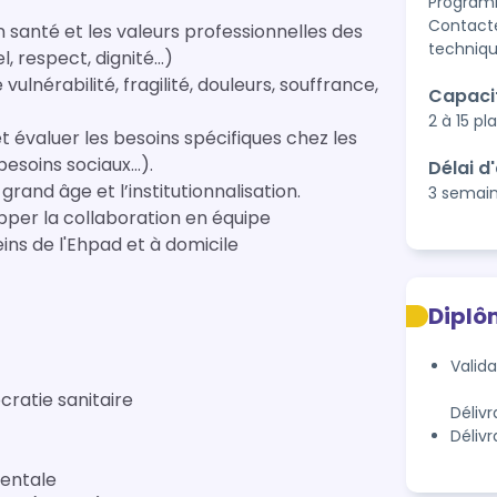
Programm
Contact
 santé et les valeurs professionnelles des
techniqu
l, respect, dignité…)
ulnérabilité, fragilité, douleurs, souffrance,
Capaci
2 à 15 pl
et évaluer les besoins spécifiques chez les
besoins sociaux…).
Délai d
grand âge et l’institutionnalisation.
3 semai
per la collaboration en équipe
ins de l'Ehpad et à domicile
Diplô
Valida
ratie sanitaire
Déliv
Déliv
rtementale