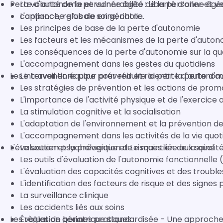
La volonté de la personne âgée : Liberté d’aller et v
Perte d'autonomie et vulnérabilité de la personne âg
confiance, refus de soins, choix...
L'approche globale en gériatrie
Les principes de base de la perte d'autonomie
Les facteurs et les mécanismes de la perte d'auto
Les conséquences de la perte d'autonomie sur la qual
L'accompagnement dans les gestes du quotidiens
Les interventions pour prévenir et ralentir la perte d'
Le travail en équipe pour réduire la perte d'autono
Les stratégies de prévention et les actions de prom
L'importance de l'activité physique et de l'exercice
La stimulation cognitive et la socialisation
L'adaptation de l'environnement et la prévention de
L'accompagnement dans les activités de la vie quot
L'évaluation et la prévention de risques liée aux soins
Le soutien psychologique et Le maintien de la qualité
Les outils d'évaluation de l'autonomie fonctionnelle (
L'évaluation des capacités cognitives et des trou
L'identification des facteurs de risque et des signes
La surveillance clinique
Les accidents liés aux soins
Les règles de bonnes pratiques
Évaluation gériatrique standardisée - Une approche