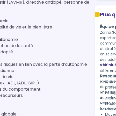
enir (LAVMR), directive anticipé, personne de
ée
Plus 
nomie
Équipe
ité de vie et le bien-être
Zarina S
expertise de plus de
autonomie
mie
communi
otion de la santé
et stratégique. Cadre de Santé issue de 
 adapté
en scien
des adultes" et " DU d’Éthique ". Sylv
s risques en lien avec la perte d’autonomie
d’infirmi
Voir plu
idienne
différent
Ressou
libéral, 
 de vie
spécialis
Appor
ex : ADL, IADL, GIR…)
devient 
profe
bles du comportement
une filiè
Pédag
 précurseurs
de se to
Alter
Cette spé
Etude
formatio
Mise 
 globale
Moyen