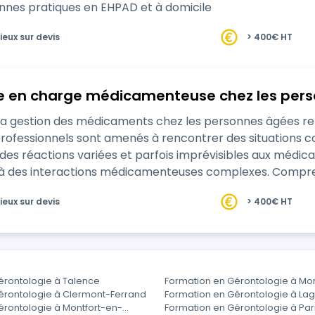
onnes pratiques en EHPAD et à domicile
ieux sur devis
> 400€ HT
se en charge médicamenteuse chez les per
 la gestion des médicaments chez les personnes âgées r
fessionnels sont amenés à rencontrer des situations complexes et dél
es réactions variées et parfois imprévisibles aux médica
 à des interactions médicamenteuses complexes. Compre
risée et efficace …
ieux sur devis
> 400€ HT
érontologie à Talence
Formation en Gérontologie à Mo
érontologie à Clermont-Ferrand
Formation en Gérontologie à La
érontologie à Montfort-en-
Formation en Gérontologie à Par