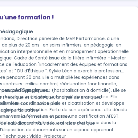
qu'une formation !
 pédagogique
andana, Directrice générale de MVR Performance, à une
 20 ans : en soins infirmiers, en pédagogie, en
cation interpersonnelle et en management opérationnelle
la filière infirmière - Master
ce de l'éducation "Encadrement des équipes et formations
ie Léon a exercé la profession
ère pendant 30 ans. Elle a multiplié les expériences dans
s
s secteurs : milieu carcéral, rééducation fonctionnelle,
rces pédagogiques
et pendant 15 ans en HAD (hospitalisation à domicile). Elle se
e dans le soin des plaies, et acquière une expertise. Elle
t théorique et didactique, analyse de pratiques
infirmière coordinatrice plaie et cicatrisation et développe
ssionnelles et études de cas.
re plaie et cicatrisation. Forte de son expérience, elle décide
ogie participative
urner vers la formation et passe une certification AFEST.
nance théorie / formation action
cificité permet d’allier la pratique à la théorie dans la
 de cas, diaporama, video, exercice pratique
n.
à disposition de documents sur un espace apprenant
 Technique : Vidéo-Projecteur