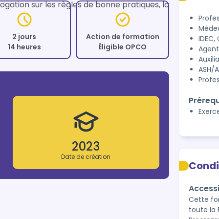
ation sur les règles de bonne pratiques, la 
Profe
Médec
2 jours
Action de formation
IDEC,
14 heures
Éligible OPCO
Agent
Auxili
ASH/
Profe
Prérequ
Exerc
2023
Date de création
Condi
Accessi
Cette for
toute la 