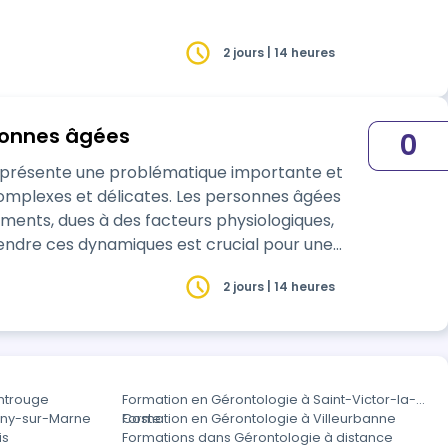
2 jours | 14 heures
sonnes âgées
0
eprésente une problématique importante et
icates. Les personnes âgées
ments, dues à des facteurs physiologiques,
ndre ces dynamiques est crucial pour une
2 jours | 14 heures
ntrouge
Formation en Gérontologie à Saint-Victor-la-
gny-sur-Marne
Coste
Formation en Gérontologie à Villeurbanne
is
Formations dans Gérontologie à distance