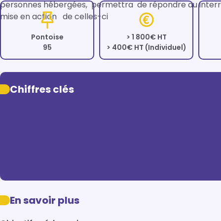
personnes hébergées,  permettra  de répondre au interrog
Pontoise
> 1 800€ HT
95
> 400€ HT (Individuel)
Chiffres clés
En savoir plus