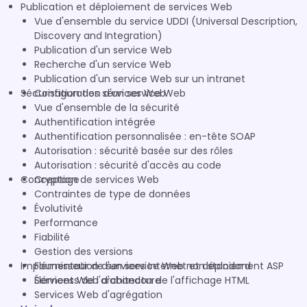
Publication et déploiement de services Web
Vue d'ensemble du service UDDI (Universal Description,
Discovery and Integration)
Publication d'un service Web
Recherche d'un service Web
Publication d'un service Web sur un intranet
Sécurisation des services Web
Configuration d'un service Web
Vue d'ensemble de la sécurité
Authentification intégrée
Authentification personnalisée : en-tête SOAP
Autorisation : sécurité basée sur des rôles
Autorisation : sécurité d'accès au code
Conception de services Web
Cryptage
Contraintes de type de données
Évolutivité
Performance
Fiabilité
Gestion des versions
Implémentation d'un service Web non standard
Fournisseur de services Internet et déploiement ASP
Éléments de l'architecture
Services Web d'abandon de l'affichage HTML
Services Web d'agrégation