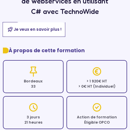
de webservices en utilisant
C# avec TechnoWide
Je veux en savoir plus !
À propos de cette formation
Bordeaux
> 1 920€ HT
33
> 0€ HT (Individuel)
3 jours
Action de formation
21 heures
Éligible OPCO