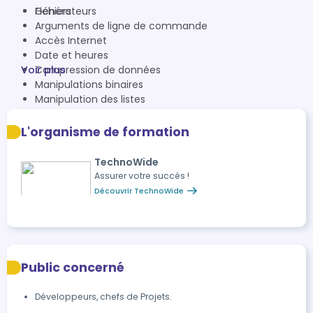
Générateurs
Fichiers
Arguments de ligne de commande
Accès Internet
Date et heures
Voir plus
Compression de données
Manipulations binaires
Manipulation des listes
Tkinter
Média
L'organisme de formation
ODBC
TechnoWide
Assurer votre succès !
Découvrir TechnoWide
Public concerné
Développeurs, chefs de Projets.