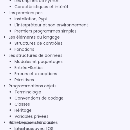
Les origines de Python
Caractéristiques et intérêt
Les premiers pas
Installation, Pypi
L'interpréteur et son environnement
Premiers programmes simples
Les éléments du langage
Structures de contrôles
Fonctions
Les structures de données
Modules et paquetages
Entrée-Sorties
Erreurs et exceptions
Primitives
Programmations objets
Terminologie
Conventions de codage
Classes
Héritage
Variables privées
Bibliothèque standard
Exceptions et classes
Itérateurs
Interface avec l'OS