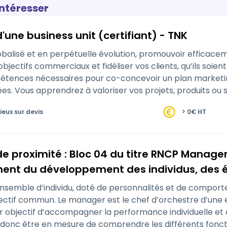
intéresser
ne business unit (certifiant) - TNK
alisé et en perpétuelle évolution, promouvoir efficacem
bjectifs commerciaux et fidéliser vos clients, qu’ils soi
pétences nécessaires pour co-concevoir un plan marketi
es. Vous apprendrez à valoriser vos projets, produits o
cutantes et bie…
ieux sur devis
> 0€ HT
proximité : Bloc 04 du titre RNCP Manager B
t du développement des individus, des équ
e management de proximité
nsemble d’individu, doté de personnalités et de comporte
bjectif commun. Le manager est le chef d’orchestre d’une e
our objectif d’accompagner la performance individuelle et co
oit donc être en mesure de comprendre les différents fo