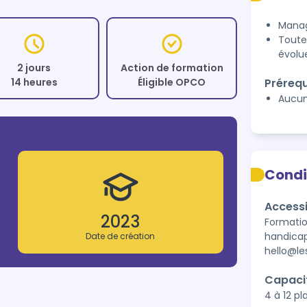
Manag
Toute
évolu
2 jours
Action de formation
14 heures
Éligible OPCO
Prérequ
Aucu
Condi
Accessi
2023
Formatio
handicap
Date de création
hello@les
Capaci
4 à 12 p