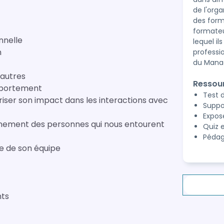
de l'org
des form
formateu
nnelle
lequel il
n
professi
du Mana
 autres
Ressou
mportement
Test 
riser son impact dans les interactions avec
Suppo
Expos
ionnement des personnes qui nous entourent
Quiz e
Pédag
e de son équipe
nts