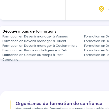
d’analyser leur…
L
Découvrir plus de formations !
Formation en Devenir manager à Vannes
Formation en D
Formation en Devenir manager à Lorient
Formation en D
Formation en Devenir manager à Coulommiers
Formation en D
Formation en Business Intelligence à Petit-
Formation en Ma
Couronne
Formation en Gestion du temps à Petit-
Formation en F
Couronne
Organismes de formation de confiance !
Nos prestataires de formations couvrent l’ensemble de