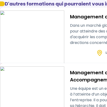
D'autres formations qui pourraient vous 
Management d'u
Dans un marché glob
pour atteindre des o
d'acquérir les com
directions concerné
communication per
L
Management de 
Accompagnemen
une logique d
Une équipe est un e
à l’atteinte d’un o
l’entreprise. Il a p
sa hiérarchie. Il d