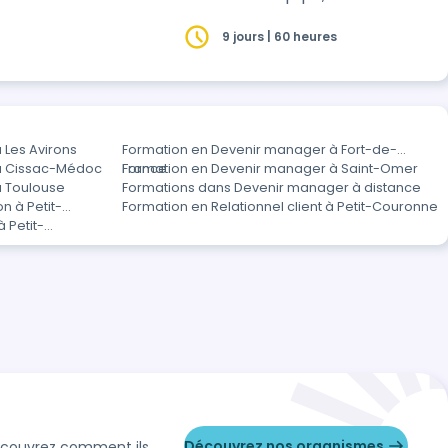
9 jours | 60 heures
 Les Avirons
Formation en Devenir manager à Fort-de-
à Cissac-Médoc
France
Formation en Devenir manager à Saint-Omer
à Toulouse
Formations dans Devenir manager à distance
n à Petit-
Formation en Relationnel client à Petit-Couronne
 Petit-
Découvrez nos organismes
Découvrez comment ils