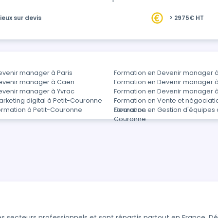
ieux sur devis
> 2975€ HT
evenir manager à Paris
Formation en Devenir manager à
evenir manager à Caen
Formation en Devenir manager 
evenir manager à Yvrac
Formation en Devenir manager 
rketing digital à Petit-Couronne
Formation en Vente et négociatio
ormation à Petit-Couronne
Couronne
Formation en Gestion d'équipes à
Couronne
s secteurs professionnels et sont répartis partout en France. 