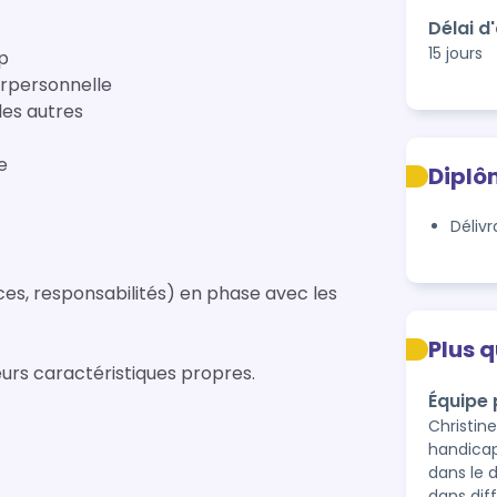
Délai d
15 jours
p
rpersonnelle
les autres
e
Diplô
Déliv
es, responsabilités) en phase avec les
Plus 
eurs caractéristiques propres.
Équipe
Christin
handicap
dans le 
dans dif