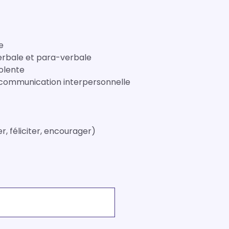
e
rbale et para-verbale
iolente
 communication interpersonnelle
r, féliciter, encourager)