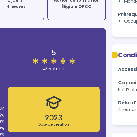
2 jours
Action de formation
Manag
14 heures
Éligible OPCO
Prérequ
Occup
5
Condi
43 votants
Accessi
Capaci
5 à 12 pl
Délai d
5%
4 semai
5%
2023
0%
Date de création
0%
0%