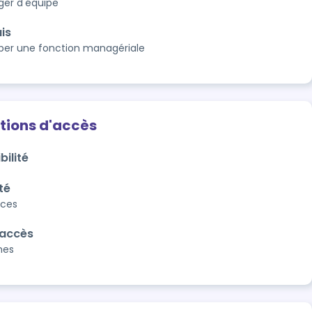
er d'équipe
is
er une fonction managériale
tions d'accès
bilité
té
aces
'accès
nes