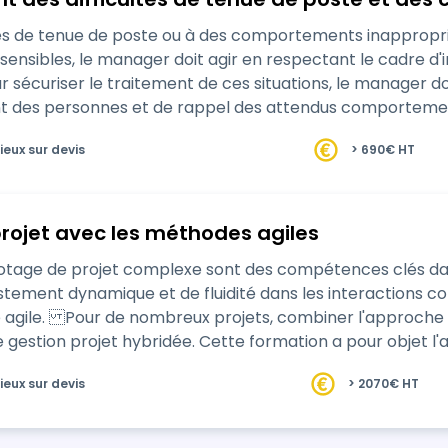
tés de tenue de poste ou à des comportements inappropri
sensibles, le manager doit agir en respectant le cadre d'
r sécuriser le traitement de ces situations, le manager do
es personnes et de rappel des attendus comportementa
iers de pratiques va vous perme…
ieux sur devis
> 690€ HT
projet avec les méthodes agiles
ilotage de projet complexe sont des compétences clés da
ustement dynamique et de fluidité dans les interactions co
 agile. Pour de nombreux projets, combiner l'approche a
 gestion projet hybridée. Cette formation a pour objet l'a
ieux sur devis
> 2070€ HT