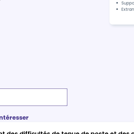
Suppo
Extra
intéresser
 des difficultés de tenue de poste et des