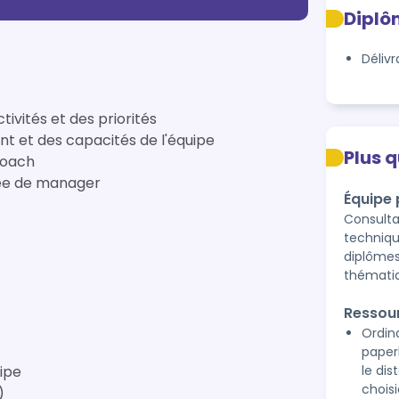
Diplô
Déliv
tivités et des priorités
nt et des capacités de l'équipe
Plus 
coach
née de manager
Équipe
Consult
techniqu
diplômes
thématiq
Ressou
Ordina
paper
uipe
le dis
chois
)