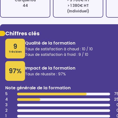
Carquefou
> 3 700€ HT
44
> 1 380€ HT
(Individuel)
Chiffres clés
Qualité de la formation
9
Taux de satisfaction à chaud : 10 / 10
Très bien
Taux de satisfaction à froid : 9 / 10
Impact de la formation
97%
Taux de réussite : 97%
Note générale de la formation
5
7
4
2
3
2
1