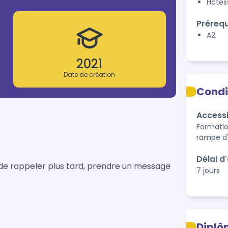
Hôtes
Prérequ
A2
2021
Date de création
Condi
Accessi
Formatio
rampe d'
Délai d
 de rappeler plus tard, prendre un message
7 jours
Diplô