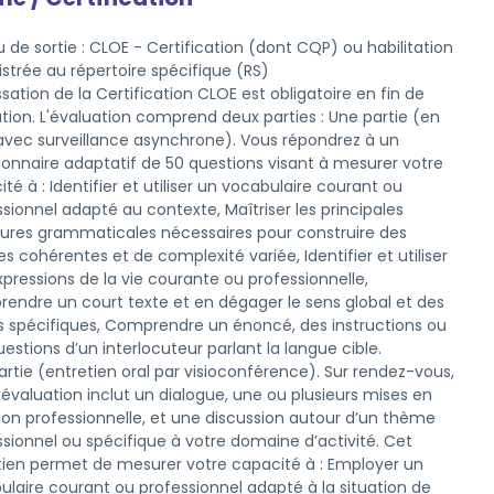
 de sortie : CLOE - Certification (dont CQP) ou habilitation
istrée au répertoire spécifique (RS)
sation de la Certification CLOE est obligatoire en fin de 
tion. L'évaluation comprend deux parties : Une partie (en 
 avec surveillance asynchrone). Vous répondrez à un 
ionnaire adaptatif de 50 questions visant à mesurer votre 
té à : Identifier et utiliser un vocabulaire courant ou 
sionnel adapté au contexte, Maîtriser les principales 
tures grammaticales nécessaires pour construire des 
s cohérentes et de complexité variée, Identifier et utiliser 
pressions de la vie courante ou professionnelle, 
endre un court texte et en dégager le sens global et des 
ls spécifiques, Comprendre un énoncé, des instructions ou 
estions d’un interlocuteur parlant la langue cible. 

rtie (entretien oral par visioconférence). Sur rendez-vous, 
évaluation inclut un dialogue, une ou plusieurs mises en 
tion professionnelle, et une discussion autour d’un thème 
sionnel ou spécifique à votre domaine d’activité. Cet 
tien permet de mesurer votre capacité à : Employer un 
ulaire courant ou professionnel adapté à la situation de 