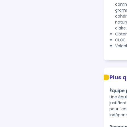
commun
gramm
cohér
nature
claire
Obten
CLOE
Valab
Plus 
Équipe
Une équi
justifian
pour l'e
indépen
Ressou