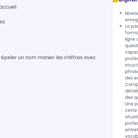
'accueil
Niveau
enreg
ues
La pas
forma
ligne
quest
capaci
 : épeler un nom manier les chiffres avec
profes
struc
phrase
des ex
Compr
détai
des qu
Une pa
cette 
situa
profes
entre
vocab