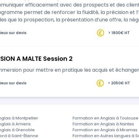
uer efficacement avec des prospects et des clients internationaux.
ogramme permet de renforcer la fluidité, la précision et l
que la prospection, la présentation d’une offre, la négociation ou le su
elles, pe…
ieux sur devis
> 1800€ HT
SION A MALTE Session 2
mmersion pour mettre en pratique les acquis et échanger
ieux sur devis
> 2050€ HT
glais à Montpellier
Formation en Anglais à Toulouse
nglais à Amiens
Formation en Anglais à Nantes
nglais à Grenoble
Formation en Anglais à Miramas
ord à Saint-Étienne
Formation en Autres langues à S