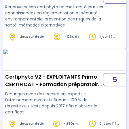
Renouveler son certiphyto en mettant à jour ses
connaissances en règlementation et sécurité
environnementale, prévention des risques de la
santé, méthodes alternatives
Lieux sur devis
> 126€ HT
1 jour | 7
heures
Certiphyto V2 - EXPLOITANTS Primo
5
CERTIFICAT - Formation préparatoire
Décideur ENSA
Echanges avec des conseillers experts -
Entrainement aux tests finaux - 100 % de
réussite aux tests depuis 2017 afin d'obtenir le
certificat
Lieux sur devis
> 280€ HT
2 jours | 14
heures