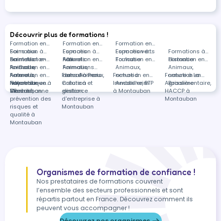
Découvrir plus de formations !
Formation en
Formation en
Formation en
Soins aux
Formation à
Espaces
Formation à
Espaces verts
Formation à
Formations à
animaux
Saint-Victor-
Formation en
naturels
Albi
Formation en
Toulouse
Formation en
distance
Formation en
la-Coste
Animaux,
Formation en
Animaux,
Formations
Animaux,
Animaux,
nature à
Animaux,
Formation en
Formation en
nature à Paris
dans Animaux,
Formation en
nature à
Formation en
nature à La
Noyal-sur-
nature à
Informatique à
Formation en
Création et
nature à
Immobilier, BTP
Andolsheim
Agroalimentaire,
Boissière
Vilaine
Carcassonne
Montauban
Sécurité,
gestion
distance
à Montauban
HACCP à
prévention des
d'entreprise à
Montauban
risques et
Montauban
qualité à
Montauban
Organismes de formation de confiance !
Nos prestataires de formations couvrent
l’ensemble des secteurs professionnels et sont
répartis partout en France. Découvrez comment ils
peuvent vous accompagner !
Découvrez nos organismes