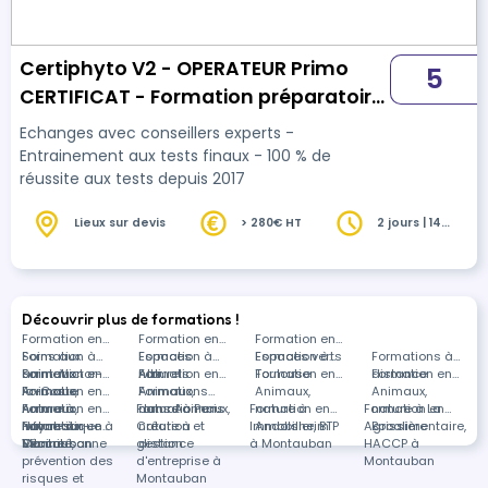
Certiphyto V2 - OPERATEUR Primo
5
CERTIFICAT - Formation préparatoire
Opérateur ENSA
Echanges avec conseillers experts -
Entrainement aux tests finaux - 100 % de
réussite aux tests depuis 2017
Lieux sur devis
> 280€ HT
2 jours | 14
heures
Découvrir plus de formations !
Formation en
Formation en
Formation en
Soins aux
Formation à
Espaces
Formation à
Espaces verts
Formation à
Formations à
animaux
Saint-Victor-
Formation en
naturels
Albi
Formation en
Toulouse
Formation en
distance
Formation en
la-Coste
Animaux,
Formation en
Animaux,
Formations
Animaux,
Animaux,
nature à
Animaux,
Formation en
Formation en
nature à Paris
dans Animaux,
Formation en
nature à
Formation en
nature à La
Noyal-sur-
nature à
Informatique à
Formation en
Création et
nature à
Immobilier, BTP
Andolsheim
Agroalimentaire,
Boissière
Vilaine
Carcassonne
Montauban
Sécurité,
gestion
distance
à Montauban
HACCP à
prévention des
d'entreprise à
Montauban
risques et
Montauban