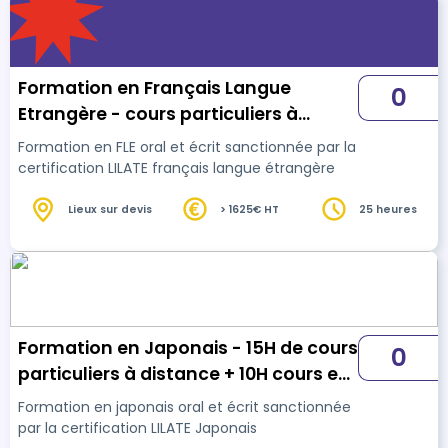
Formation en Français Langue
0
Etrangère - cours particuliers à
distance - 25H (Certification LILATE)
Formation en FLE oral et écrit sanctionnée par la
certification LILATE français langue étrangère
Lieux sur devis
> 1625€ HT
25 heures
Formation en Japonais - 15H de cours
0
particuliers à distance + 10H cours en
elearning (Certification LILATE)
Formation en japonais oral et écrit sanctionnée
par la certification LILATE Japonais