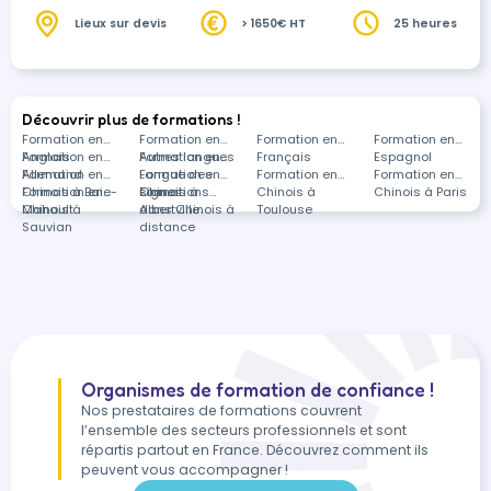
Lieux sur devis
> 1650€ HT
25 heures
Découvrir plus de formations !
Formation en
Formation en
Formation en
Formation en
Anglais
Formation en
Autres langues
Formation en
Français
Espagnol
Allemand
Formation en
Langue des
Formation en
Formation en
Formation en
Chinois à Baie-
Formation en
signes
Chinois à
Formations
Chinois à
Chinois à Paris
Mahault
Chinois à
Albertville
dans Chinois à
Toulouse
Sauvian
distance
Organismes de formation de confiance !
Nos prestataires de formations couvrent
l’ensemble des secteurs professionnels et sont
répartis partout en France. Découvrez comment ils
peuvent vous accompagner !