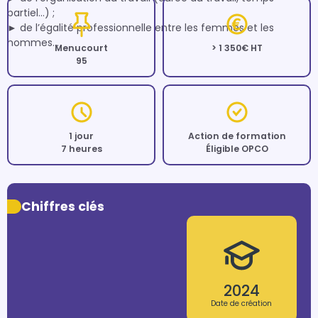
partiel…) ;

► de l’égalité professionnelle entre les femmes et les 
Menucourt
> 1 350€ HT
95
1 jour
Action de formation
7 heures
Éligible OPCO
Chiffres clés
2024
Date de création