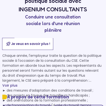
politique sociale avec
INGENIUM CONSULTANTS
Conduire une consultation
sociale lors d'une réunion
plénière
Je veux en savoir plus !
Chaque année, l'employeur traite la question de la politique 
sociale à l'occasion de la consultation du CSE. Cette 
formation en aborde tous les aspects. Les représentants du 
personnel seront formés autant sur les questions relevant 
du droit d’expression que du temps de travail. Plus 
largement, le CSE sera préparé à la compréhension :

Voir plus
► des mesures d’adaptation des conditions de travail ;

► des projets en faveur des travailleurs handicapés ;

À propos de cette formation
► des orientations de la formation professionnelle ;

► de l’organisation du travail (durée du travail, temps 