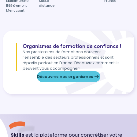
Élus à
et démarche
Malo
Élus à
France
Remiremont
RSE à
distance
Menucourt
Organismes de formation de confiance !
Nos prestataires de formations couvrent
l’ensemble des secteurs professionnels et sont
répartis partout en France. Découvrez comment ils
peuvent vous accompagner !
Découvrez nos organismes
Skills
est la plateforme pour concrétiser votre