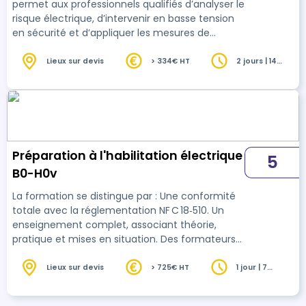
permet aux professionnels qualifiés d’analyser le
risque électrique, d’intervenir en basse tension
en sécurité et d’appliquer les mesures de
prévention conformément à la norme NF C 18-
510. Elle intègre les conduites à tenir en cas
Lieux sur devis
> 334€ HT
2 jours | 14
heures
d’accident ou d’incendie d’origine électrique.
Préparation à l'habilitation électrique
5
B0-H0v
La formation se distingue par : Une conformité
totale avec la réglementation NF C 18‑510. Un
enseignement complet, associant théorie,
pratique et mises en situation. Des formateurs
compétents, pédagogues et au fait des réalités
terrain. Un environnement professionnel réaliste,
Lieux sur devis
> 725€ HT
1 jour | 7
heures
pour se préparer efficacement. Un
accompagnement sur mesure, du