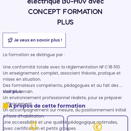
électrique B0-H0v avec
CONCEPT FORMATION
PLUS
Je veux en savoir plus !
La formation se distingue par :

Une conformité totale avec la réglementation NF C 18‑510.

Un enseignement complet, associant théorie, pratique et 
mises en situation.

Des formateurs compétents, pédagogues et au fait des 
réalités terrain.

Voir plus
Un environnement professionnel réaliste, pour se préparer 
efficacement.

À propos de cette formation
Un accompagnement sur mesure, du positionnement initial 
à l'avis d’habilitation.

Une accessibilité et une qualité pédagogique optimales, 
avec certification et petits groupes.
