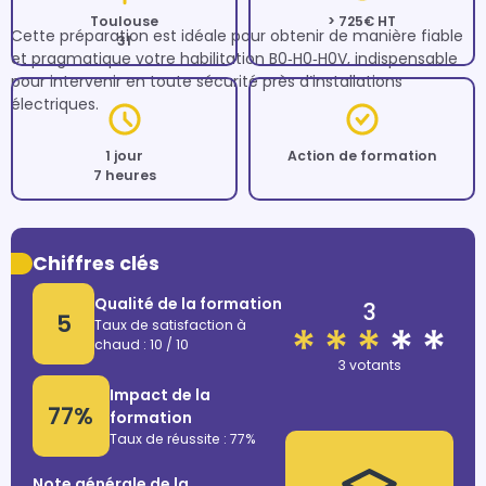
Toulouse
> 725€ HT
Cette préparation est idéale pour obtenir de manière fiable 
31
et pragmatique votre habilitation B0‑H0‑H0V, indispensable 
pour intervenir en toute sécurité près d’installations 
électriques.
1 jour
Action de formation
7 heures
Chiffres clés
Qualité de la formation
3
5
Taux de satisfaction à
chaud : 10 / 10
3 votants
Impact de la
77%
formation
Taux de réussite : 77%
Note générale de la