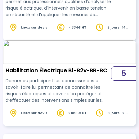
permet aux professionnels qualifiés d’analyser le
risque électrique, d’intervenir en basse tension
en sécurité et d’appliquer les mesures de
prévention conformément à la norme NF C 18-
510. Elle intègre les conduites à tenir en cas
Lieux sur devis
> 334€ HT
2 jours | 14
heures
d’accident ou d’incendie d’origine électrique.
Habilitation Électrique B1-B2v-BR-BC
5
Donner au participant les connaissances et
savoir-faire lui permettant de connaître les
risques électriques et savoir s’en protéger et
d’effectuer des interventions simples sur les
installations électriques basse tension. La
formation prend en compte les dernières
Lieux sur devis
> 1856€ HT
3 jours | 21
heures
évolutions pour renforcer la prévention des
risques et la sécurité au travail.