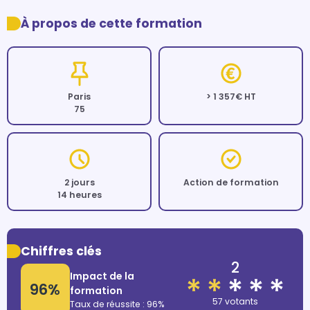
À propos de cette formation
Paris
> 1 357€ HT
75
2 jours
Action de formation
14 heures
Chiffres clés
2
Impact de la
96%
formation
57 votants
Taux de réussite : 96%