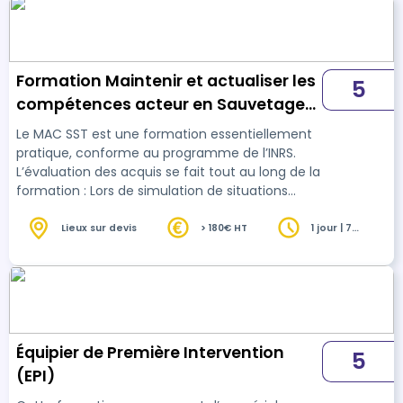
Formation Maintenir et actualiser les
5
compétences acteur en Sauvetage
Secourisme du Travail (SST)
Le MAC SST est une formation essentiellement
pratique, conforme au programme de l’INRS.
L’évaluation des acquis se fait tout au long de la
formation : Lors de simulation de situations
réelles d’accidents les procédures de protection
et les gestes de secours sont revus. Pour
Lieux sur devis
> 180€ HT
1 jour | 7
heures
chaque situation une mesure de prévention est
proposée par le salarié. Chaque participant a
l’occasion de mettre en œuvre l’ensemble de la
conduite à tenir sur des cas concrets.
Équipier de Première Intervention
5
(EPI)